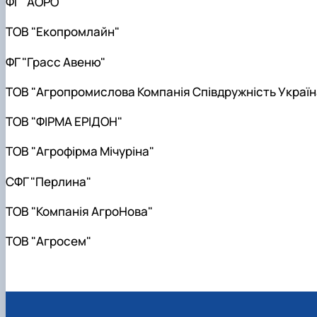
ФГ "АОРО"
ТОВ "Екопромлайн"
ФГ "Грасс Авеню"
ТОВ "Агропромислова Компанія Співдружність Україн
ТОВ "ФІРМА ЕРІДОН"
ТОВ "Агрофірма Мічуріна"
СФГ "Перлина"
ТОВ "Компанія АгроНова"
ТОВ "Агросем"