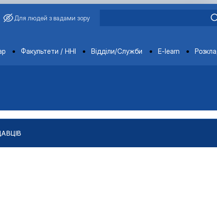
Для людей з вадами зору
ments
ар
Факультети / ННІ
Відділи/Служби
E-learn
Розкл
ДАВЦІВ