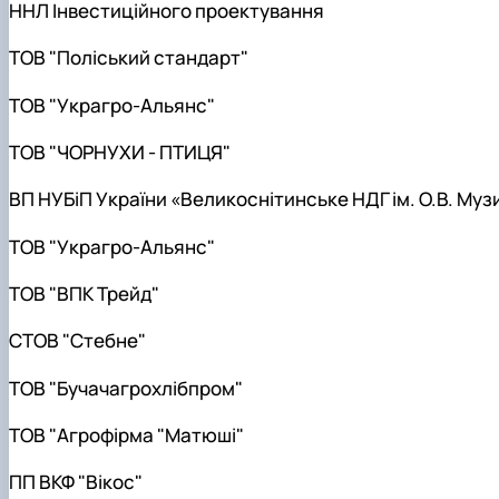
ННЛ Інвестиційного проектування
ТОВ "Поліський стандарт"
ТОВ "Украгро-Альянс"
ТОВ "ЧОРНУХИ - ПТИЦЯ"
ВП НУБіП України «Великоснітинське НДГ ім. О.В. Му
ТОВ "Украгро-Альянс"
ТОВ "ВПК Трейд"
СТОВ "Стебне"
ТОВ "Бучачагрохлібпром"
ТОВ "Агрофірма "Матюші"
ПП ВКФ "Вікос"