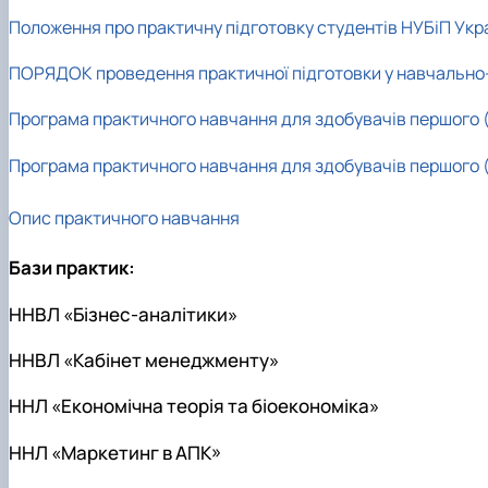
Виховна та спортивна робота
Положення про практичну підготовку студентів НУБіП Укр
Сенат студентської організації факультету
Стипендія
ПОРЯДОК проведення практичної підготовки у навчально
Програма практичного навчання для здобувачів першого (
Програма практичного навчання для здобувачів першого (
О
пис практичного навчання
Бази практик:
ННВЛ «Бізнес-аналітики»
ННВЛ «Кабінет менеджменту»
ННЛ «Економічна теорія та біоекономіка»
ННЛ «Маркетинг в АПК»