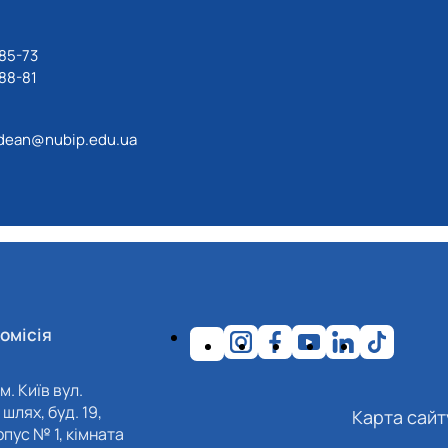
85-73
88-81
dean@nubip.edu.ua
омісія
м. Київ вул.
шлях, буд. 19,
Карта сайт
пус № 1, кімната