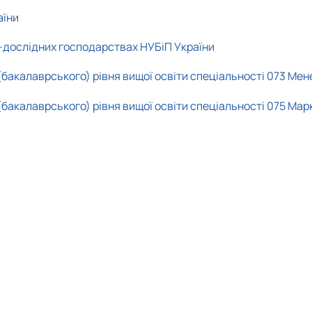
аїни
-дослідних господарствax НУБіП України
бакалаврського) рівня вищої освіти спеціальності 073 Ме
бакалаврського) рівня вищої освіти спеціальності 075 Мар