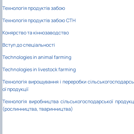
Технологія продуктів забою
Технологія продуктів забою СТН
Конярство та кіннозаводство
Вступ до спеціальності
Technologies in animal farming
Technologies in livestock farming
Технологія вирощування і переробки сільськогосподарсь
ої продукції
Технологія виробництва сільськогосподарської продукці
(рослинництва, тваринництва)