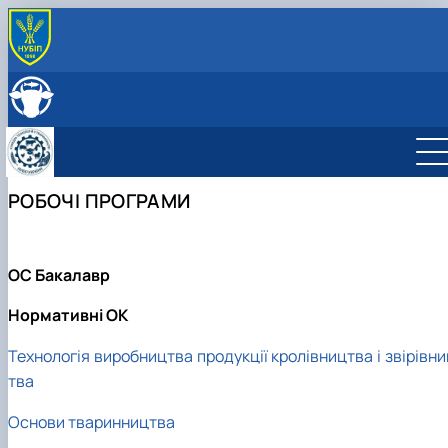
ABOUT
History
LEADERSHIP & STAFF
Structure
EDUCATION
Degree Programs
RESEARCH
Laboratories
Main research directions
INTERNATIONAL ACTIVITY
РОБОЧІ ПРОГРАМИ
Courses
Scientific achievements of the department
Photo
ОС Бакалавр
Нормативні ОК
Технологія виробництва продукції кролівництва і звірівн
тва
Основи тваринництва