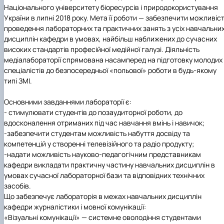
Національного у
ніверситету біоресурсів і природокористування
України в липні 2018 року. Мета її роботи — забезпечити можливіс
проведення лабораторних та практичних занять з усіх навчальни
дисциплін кафедри в умовах, найбільш наближених до сучасних
високих стандартів професійної медійної галузі. Діяльність
медіалабораторії спрямована насамперед на підготовку молодих
спеціалістів до безпосередньої «польової» роботи в будь-якому
типі ЗМІ.
Основними завданнями лабораторії є:
-
стимулювати студентів до позаудиторної роботи, до
вдосконалення отриманих під час навчання вмінь і навичок;
-
забезпечити студентам можливість набуття досвіду та
компетенцій у створенні телевізійного та радіо продукту;
-
надати можливість науково-педагогічним представникам
кафедри викладати практичну частину навчальних дисциплін в
умовах сучасної лабораторної бази та відповідних технічних
засобів.
Що забезпечує лабораторія в межах навчальних дисциплін
кафедри журналістики і мовної комунікації:
«Візуальні комунікації» — системне оволодіння студентами