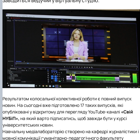
заводиться ведучий у віртуальну студію.
Результатом колосальної колективної роботи є повний випуск
новин. На сьогодні вже підготовлено 17 таких випусків, які
опубліковані у відкритому для перегляду YouTube-каналі
«Свій
НУБіП»,
на який варто підписатись, щоб завжди бути у курсі
університетських новин.
Навчальну медіалабораторію створено на кафедрі журналістики і
мовної комунікації гуманітарно-педагогічного факультету