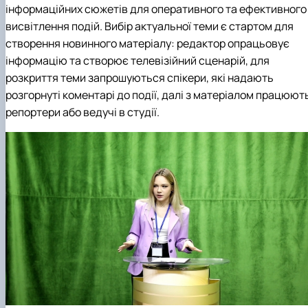
інформаційних сюжетів для оперативного та ефективного
висвітлення подій. Вибір актуальної теми є стартом для
створення новинного матеріалу: редактор опрацьовує
інформацію та створює телевізійний сценарій, для
розкриття теми запрошуються спікери, які надають
розгорнуті коментарі до події, далі з матеріалом працюют
репортери або ведучі в студії.