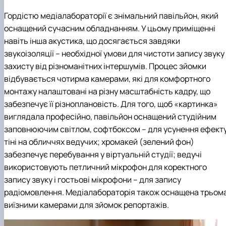
Гордістю медіалабораторії є знімальний павільйон, який
оснащений сучасним обладнанням. У цьому приміщенні
навіть інша акустика, що досягається завдяки
звукоізоляції – необхідної умови для чистоти запису звуку 
захисту від різноманітних інтершумів. Процес зйомки
відбувається чотирма камерами, які для комфортного
монтажу налаштовані на різну масштабність кадру, що
забезпечує її різноплановість. Для того, щоб «картинка»
виглядала професійно, павільйон оснащений студійним
заповнюючим світлом, софтбоксом – для усунення ефект
тіні на обличчях ведучих; хромакей (зелений фон)
забезпечує перебування у віртуальній студії; ведучі
використовують петличний мікрофон для коректного
запису звуку і гостьові мікрофони – для запису
радіомовлення. Медіалабораторія також оснащена трьом
виїзними камерами для зйомок репортажів.