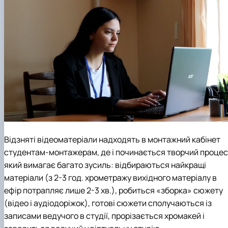
Відзняті відеоматеріали надходять в монтажний кабінет
студентам-монтажерам, де і починається творчий процес
який вимагає багато зусиль: відбираються найкращі
матеріали (з 2-3 год. хрометражу вихідного матеріалу в
ефір потрапляє лише 2-3 хв.), робиться «зборка» сюжету
(відео і аудіодоріжок), готові сюжети сполучаються із
записами ведучого в студії, прорізається хромакей і