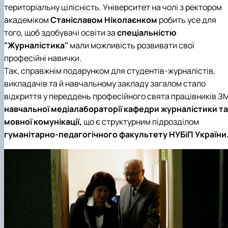
територіальну цілісність. Університет на чолі з ректором
академіком
Станіславом Ніколаєнком
робить усе для
того, щоб здобувачі освіти за
спеціальністю
"Журналістика"
мали можливість розвивати свої
професійні навички.
Так, справжнім подарунком для студентів-журналістів,
викладачів та й навчальному закладу загалом стало
відкриття у переддень професійного свята працівників ЗМ
навчальної медіалабораторії кафедри журналістики та
мовної комунікації,
що є структурним підрозділом
гуманітарно-педагогічного факультету
НУБіП України