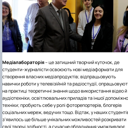
Медіалабораторія
– це затишний творчий куточок, де
студенти-журналісти освоюють нові медіаформати для
створення власних медіапродуктів; відпрацьовують
навички роботи у телевізійній та радіостудії, опрацьовую
на практиці теоретичні знання щодо використання відео й
аудіотехніки, освітлювальних приладів та іншої допоміжно
техніки; пробують себе у ролі фоторепортерів, блогерів
соціальних мереж, ведучих тощо. Відтак, у наших студенті
з’явилось ще більше унікальних можливостей розкривати
свої творчі здібності, а сучасне обладнання уможливлює