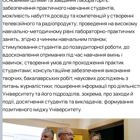
Основними цілями та завдання лабораторії є:
забезпечення практичного навчання студентів,
можливість набуття досвіду та компетенцій у створенні
телевізійного та радіопродукту; проведення на високому
навчально-методичному рівні лабораторно-практичних
занять, згідно з чинним навчальним планом;
стимулювання студентів до позаудиторної роботи, до
вдосконалення отриманих під час навчання вмінь і
навичок; створення умов для проходження практик
студентами; консультаційне забезпечення виконання
творчих, бакалаврських робіт, наукових досліджень з
питань журналістики; поширення інформації про діяльніст
Університету та його підрозділів, зокрема, про заходи й
події, досягнення студентів та викладачів; формування
позитивного іміджу Університету.