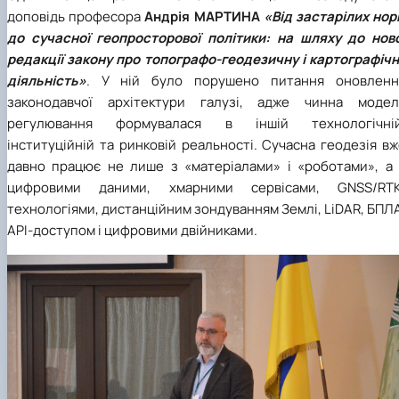
доповідь професора
Андрія МАРТИНА
«Від застарілих нор
до сучасної геопросторової політики: на шляху до ново
редакції закону про топографо-геодезичну і картографічн
діяльність»
. У ній було порушено питання оновленн
законодавчої архітектури галузі, адже чинна модел
регулювання формувалася в іншій технологічній
інституційній та ринковій реальності. Сучасна геодезія в
давно працює не лише з «матеріалами» і «роботами», а 
цифровими даними, хмарними сервісами, GNSS/RTK
технологіями, дистанційним зондуванням Землі, LiDAR, БПЛ
API-доступом і цифровими двійниками.