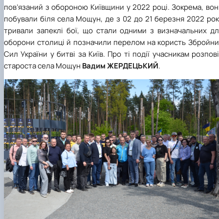
пов’язаний з обороною Київщини у 2022 році. Зокрема, во
побували біля села Мощун, де з 02 до 21 березня 2022 ро
тривали запеклі бої, що стали одними з визначальних дл
оборони столиці й позначили перелом на користь Збройни
Сил України у битві за Київ. Про ті події учасникам розпов
староста села Мощун
Вадим ЖЕРДЕЦЬКИЙ
.