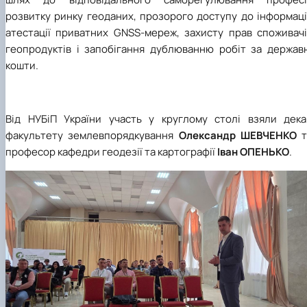
розвитку ринку геоданих, прозорого доступу до інформаці
атестації приватних GNSS-мереж, захисту прав споживачі
геопродуктів і запобігання дублюванню робіт за державн
кошти.
Від НУБіП України участь у круглому столі взяли дека
факультету землевпорядкування
Олександр ШЕВЧЕНКО
т
професор кафедри геодезії та картографії
Іван ОПЕНЬКО
.