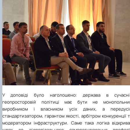
У доповіді було наголошено: держава в сучасні
геопросторовій політиці має бути не монопольни
виробником і власником усіх даних, а передусі
стандартизатором, гарантом якості, арбітром конкуренції 
модератором інфраструктури. Саме така логіка відкрива
шлях до відповідального саморегулювання професії