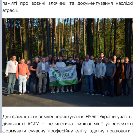
пам’яті про воєнні злочини та документування наслідкі
агресії.
Для факультету землевпорядкування НУБіП України участь 
діяльності АСГУ — це частина ширшої місії університету
формувати сучасну професійну еліту, здатну працювати 