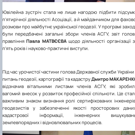
Ювілейна зустріч стала не лише нагодою підбити підсумк
п’ятирічної діяльності Асоціації, а й майданчиком для фахов
розмови про майбутнє української геодезії. У програмі захо
були передбачені загальні збори членів АСГУ, звіт голов
правління
Павла МАТВЄЄВА
щодо діяльності організації 
п’ять років і науково-практичні виступи.
Під час урочистої частини голова Державної служби України
питань геодезії, картографії та кадастру
Дмитро МАКАРЕНК
відзначив вітальними листами членів АСГУ, які зробил
вагомий внесок у розвиток професійної спільноти. Це ста
важливим знаком визнання ролі сертифікованих інженерів
геодезистів у забезпеченні якості просторових даних
кадастрової інформації, інженерних вишукувань
землевпорядних і відновлювальних процесів.