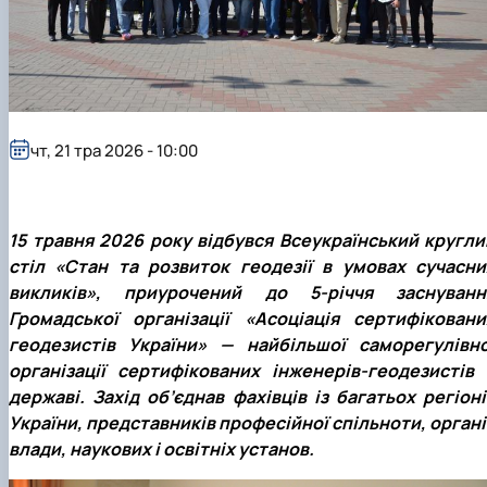
чт, 21 тра 2026 - 10:00
15 травня 2026 року відбувся Всеукраїнський кругли
стіл «Стан та розвиток геодезії в умовах сучасни
викликів», приурочений до 5-річчя заснуванн
Громадської організації «Асоціація сертифіковани
геодезистів України» — найбільшої саморегулівно
організації сертифікованих інженерів-геодезистів 
державі. Захід об’єднав фахівців із багатьох регіоні
України, представників професійної спільноти, органі
влади, наукових і освітніх установ.