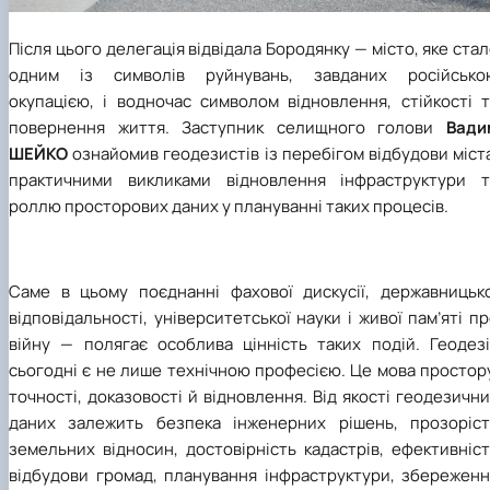
Після цього делегація відвідала Бородянку — місто, яке ста
одним із символів руйнувань, завданих російсько
окупацією, і водночас символом відновлення, стійкості т
повернення життя. Заступник селищного голови
Вади
ШЕЙКО
ознайомив геодезистів із перебігом відбудови міст
практичними викликами відновлення інфраструктури т
роллю просторових даних у плануванні таких процесів.
Саме в цьому поєднанні фахової дискусії, державницько
відповідальності, університетської науки і живої пам’яті п
війну — полягає особлива цінність таких подій. Геодезі
сьогодні є не лише технічною професією. Це мова простор
точності, доказовості й відновлення. Від якості геодезичн
даних залежить безпека інженерних рішень, прозоріст
земельних відносин, достовірність кадастрів, ефективніс
відбудови громад, планування інфраструктури, збереженн