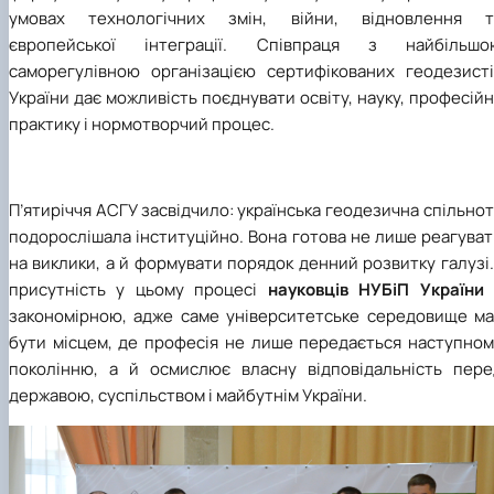
умовах технологічних змін, війни, відновлення т
європейської інтеграції. Співпраця з найбільшо
саморегулівною організацією сертифікованих геодезисті
України дає можливість поєднувати освіту, науку, професій
практику і нормотворчий процес.
П’ятиріччя АСГУ засвідчило: українська геодезична спільно
подорослішала інституційно. Вона готова не лише реагува
на виклики, а й формувати порядок денний розвитку галузі.
присутність у цьому процесі
науковців НУБіП України
закономірною, адже саме університетське середовище ма
бути місцем, де професія не лише передається наступном
поколінню, а й осмислює власну відповідальність пере
державою, суспільством і майбутнім України.