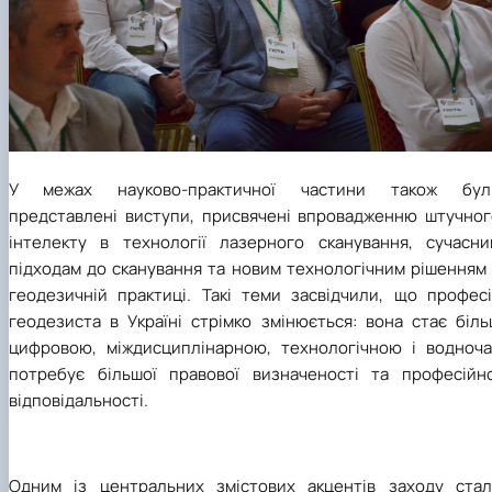
У межах науково-практичної частини також бул
представлені виступи, присвячені впровадженню штучног
інтелекту в технології лазерного сканування, сучасни
підходам до сканування та новим технологічним рішенням 
геодезичній практиці. Такі теми засвідчили, що професі
геодезиста в Україні стрімко змінюється: вона стає біль
цифровою, міждисциплінарною, технологічною і водноча
потребує більшої правової визначеності та професійно
відповідальності.
Одним із центральних змістових акцентів заходу стал