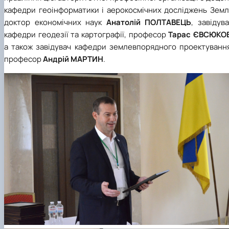
кафедри геоінформатики і аерокосмічних досліджень Землі
доктор економічних наук
Анатолій ПОЛТАВЕЦЬ
, завідув
кафедри геодезії та картографії, професор
Тарас ЄВСЮКО
а також завідувач кафедри землевпорядного проектування
професор
Андрій МАРТИН
.