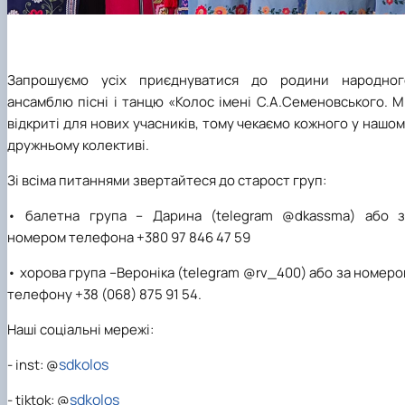
Запрошуємо усіх приєднуватися до родини народног
ансамблю пісні і танцю «Колос імені С.А.Семеновського. 
відкриті для нових учасників, тому чекаємо кожного у нашо
дружньому колективі.
Зі всіма питаннями звертайтеся до старост груп:
• балетна група – Дарина (telegram @dkassma) або з
номером телефона +380 97 846 47 59
• хорова група –Вероніка (telegram @rv_400) або за номер
телефону +38 (068) 875 91 54.
Наші соціальні мережі:
sdkolos
- inst: @
sdkolos
- tiktok: @