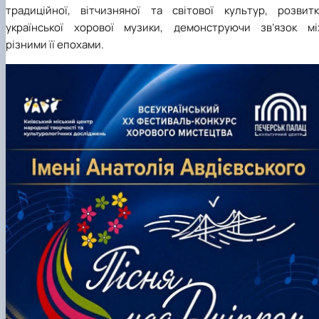
традиційної, вітчизняної та світової культур, розвитк
української хорової музики, демонструючи зв’язок мі
різними її епохами.