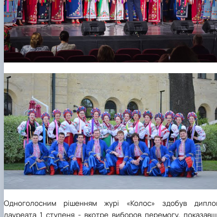
Одноголосним рішенням журі «Колос» здобув дипло
лауреата 1 ступеня - вкотре виборов перемогу, показавш