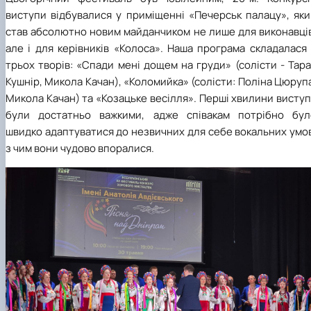
виступи відбувалися у приміщенні «Печерськ палацу», яки
став абсолютно новим майданчиком не лише для виконавців
але і для керівників «Колоса». Наша програма складалася
трьох творів: «Спади мені дощем на груди» (солісти - Тар
Кушнір, Микола Качан), «Коломийка» (солісти: Поліна Цюруп
Микола Качан) та «Козацьке весілля». Перші хвилини висту
були достатньо важкими, адже співакам потрібно бул
швидко адаптуватися до незвичних для себе вокальних умо
з чим вони чудово впоралися.