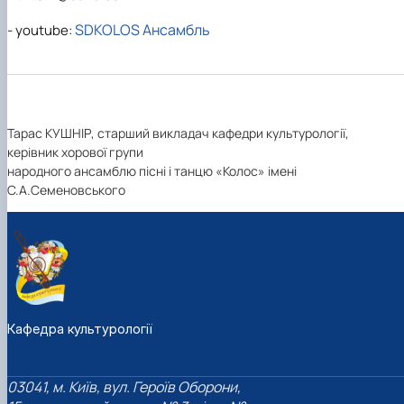
SDKOLOS Ансамбль
- youtube:
Тарас КУШНІР, старший викладач кафедри культурології,
керівник хорової групи
народного ансамблю пісні і танцю «Колос» імені
С.А.Семеновського
Кафедра культурології
03041, м. Київ, вул. Героїв Оборони,