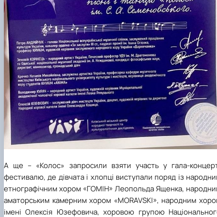
А ще – «Колос» запросили взяти участь у гала-концерт
фестивалю, де дівчата і хлопці виступали поряд із народн
етнографічним хором «ГОМІН» Леопольда Ященка, народни
аматорським камерним хором «MORAVSKI», народним хоро
імені Олексія Юзефовича, хоровою групою Національног