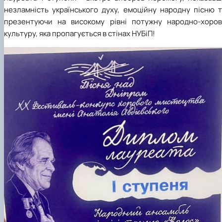
незламність українського духу, емоційну народну пісню т
презентуючи на високому рівні потужну народно-хоров
культуру, яка пропагується в стінах НУБіП!