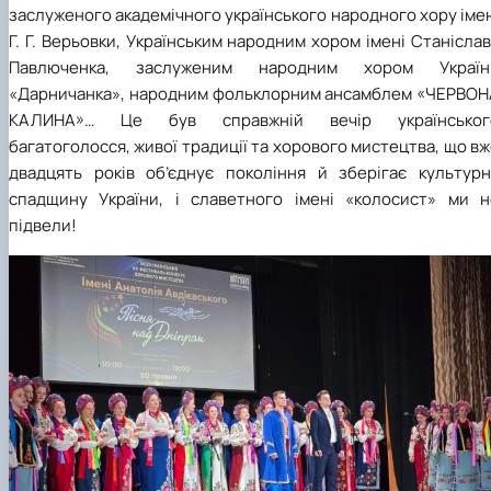
заслуженого академічного українського народного хору іме
Г. Г. Верьовки, Українським народним хором імені Станісла
Павлюченка, заслуженим народним хором Україн
«Дарничанка», народним фольклорним ансамблем «ЧЕРВОН
КАЛИНА»… Це був справжній вечір українськог
багатоголосся, живої традиції та хорового мистецтва, що в
двадцять років об’єднує покоління й зберігає культурн
спадщину України, і славетного імені «колосист» ми н
підвели!