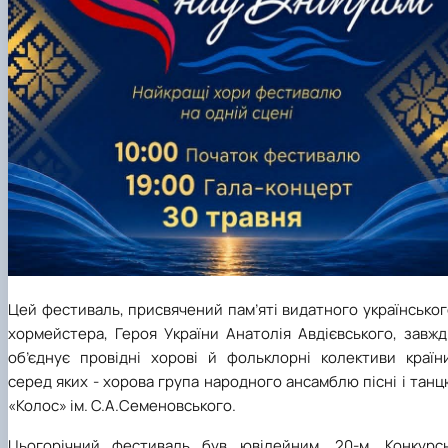
Цей фестиваль, присвячений пам’яті видатного українсько
хормейстера, Героя України Анатолія Авдієвського, завжд
об’єднує провідні хорові й фольклорні колективи країни
серед яких - хорова група народного ансамблю пісні і тан
«Колос» ім. С.А.Семеновського.
Цьогорічний фестиваль був ювілейним, 20-м. Конкурсн