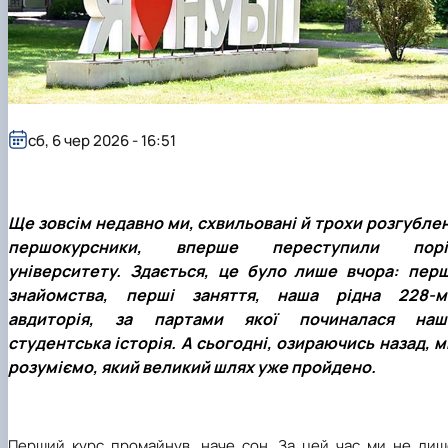
сб, 6 чер 2026 - 16:51
Ще зовсім недавно ми, схвильовані й трохи розгубле
першокурсники, вперше переступили порі
університету. Здається, це було лише вчора: перш
знайомства, перші заняття, наша рідна 228-м
а
в
диторія, за партами якої починалася наш
студентська історія. А сьогодні, озираючись назад, м
розуміємо, який великий шлях уже пройдено.
Перший курс промайнув, наче сон. За цей час ми не лиш