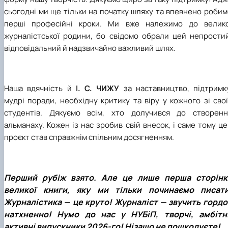
сьогодні ми ще тільки на початку шляху
та
впевнено робим
перші професійні кроки. Ми вже належимо до велико
журналістської родини, бо свідомо обрали цей непростий
відповідальний й надзвичайно важливий шлях.
Наша вдячність й
І
.
С
. ЧИЖУ
за наставництво, підтримк
мудрі поради, необхідну критику та віру
у
кожного зі свої
студентів. Дякуємо всім, хто долучився до створенн
альманаху. Кожен із нас зробив свій внесок, і саме тому ц
проєкт став справжнім спільним досягненням.
Перший рубіж взято. Але це лише перша сторінк
великої книги, яку ми тільки починаємо писати
Журналістика — це круто! Журналіст — звучить гордо 
натхненно! Нумо до нас у НУБіП, творчі, амбітні
активні випускники 2026-го! Нізащо не пошкодуєте!