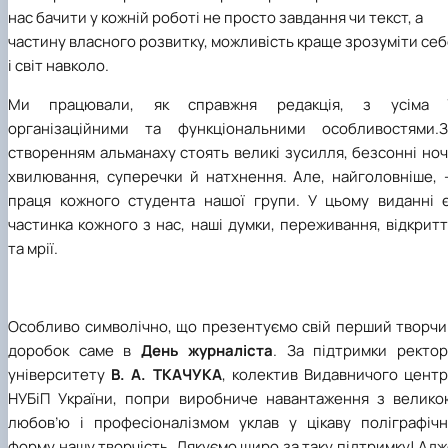
нас бачити
у
кожній роботі не просто завдання чи текст, а
частину власного розвитку, можливість краще зрозуміти се
і світ навколо.
Ми працювали, як справжня редакція, з усіма ї
організаційними та функціональними особливостями.
З
створенням альманаху стоять великі зусилля, безсонні ноч
хвилювання, суперечки й натхнення. Але
,
найголовніше
,
праця кожного студента нашої групи. У цьому виданні 
частинка кожного з нас, наші думки, переживання, відкрит
та мрії.
Особливо символічно, що презентуємо свій перший творчи
доробок саме в
День журналіста
.
За підтримки ректор
університету
В. А.
ТКАЧУКА
, колектив Видавничого центр
НУБіП України, попри виробниче навантаження з велико
любов’ю і професіоналізмом уклав у цікаву поліграфічн
форму нашу творчість. Дякуємо щиро за таку підтримку!
Адж