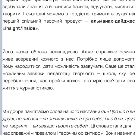
здобували знання, а й вчилися бачити, відчувати, мислити
творити. І сьогодні можемо з гордістю тримати в руках н
перший спільний творчий продукт
—
альманах-дайджес
«Insight
/
Inside»
.
Його назва обрана невипадково. Адже справжнє осяянн
живе всередині кожного з нас. Потрібно лише допомогт
йому народитися, дати можливість зазвучати. Саме це ста
можливим завдяки педагогіці творчості
—
школі, яку, бе
перебільшення, має пройти кожен, хто мріє пов’язати сво
життя з журналістикою.
Ми добре пам’ятаємо слова нашого наставника: «
Про що б ви
друзі, не писали
—
ви завжди пишете про себе
; і
що б ви, друз
не творили
—
ви завжди творите себе!
». Ці слова стали для
нас справжнім правилом і творчим орієнтиром. Вони навчил