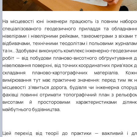
На місцевості юні інженери працюють із повним наборо
спеціалізованого геодезичного приладдя та обладнання
нівелірами і нівелірними рейками, тахеометрами з віхами 
відбивачами, технічними теодолітам і польовими журналам
та ін.. Здобувачі виконують комплекс інженерно-геодезичн
робіт — від побудови планово-висотного обґрунтування д
нівелювання поверхні, від точних координатних прив’язок 
складання планово-картографічних матеріалів. Кожн
вимірювання тут має практичне значення: перед тим як н
місцевості з’явиться дорога, будівля чи інженерна спору
фахівці повинні отримати топографічний план з рельєфом
висотами й просторовими характеристиками ділянк
майбутнього будівництва.
Цей перехід від теорії до практики — важливий і дл