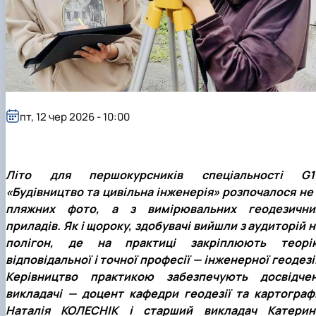
пт, 12 чер 2026 - 10:00
Літо для першокурсників спеціальності G1
«Будівництво та цивільна інженерія» розпочалося не 
пляжних фото, а з вимірювальних геодезични
приладів. Як і щороку, здобувачі вийшли з аудиторій н
полігон, де на практиці закріплюють теорі
відповідальної і точної професії — інженерної геодезії
Керівництво практикою забезпечують досвідчен
викладачі — доцент кафедри геодезії та картографі
Наталія КОЛЕСНІК і старший викладач Катерин