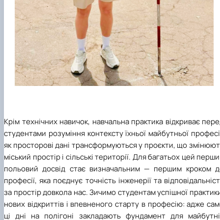
Крім технічних навичок, навчальна практика відкриває пер
студентами розуміння контексту їхньої майбутньої професі
як просторові дані трансформуються у проєкти, що змінюю
міський простір і сільські території. Для багатьох цей перш
польовий досвід стає визначальним — першим кроком д
професії, яка поєднує точність інженерії та відповідальніс
за простір довкола нас. Зичимо студентам успішної практик
нових відкриттів і впевненого старту в професію: адже са
ці дні на полігоні закладають фундамент для майбутні