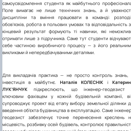
самоусвідомлення студента як майбутнього професіонала
Поле вимагає не лише технічних знань, а й уважності
дисципліни та вміння працювати в команді: розподі
обов’язків, робота в польових умовах та відповідальність 
кінцевий результат формують ті навички, які неможлив
отримати лише з підручника. Саме тут студенти відчувают
себе частиною виробничого процесу — з його реальним
викликами й непередбачуваними деталями.
Для викладачів практика — не просто контроль знань, 
інвестиція в майбутнє.
Наталія КОЛЕСНІК
і
Катерин
ЛУК’ЯНЧУК
підкреслюють, що інженер-геодезист 
ключовим фахівцем у кожній будівельній компанії, ві
супроводжує проект від етапу вибору земельної ділянки д
введення об’єкта будівництва в експлуатацію. Саме інжене
геодезист забезпечує точне перенесення креслень н
місцевість, розбивку осей будівель, контролює правильніс