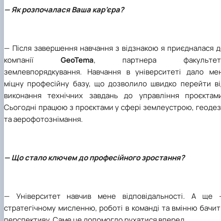
— Як розпочалася Ваша кар’єра?
— Після завершення навчання з відзнакою я приєдналася д
компанії
GeoTema
, партнера факультет
землевпорядкування. Навчання в університеті дало мен
міцну професійну базу, що дозволило швидко перейти ві
виконання технічних завдань до управління проєктами
Сьогодні працюю з проєктами у сфері землеустрою, геодез
та аерофотознімання.
— Що стало ключем до професійного зростання?
—
Університет навчив мене відповідальності. А ще 
стратегічному мисленню, роботі в команді та вмінню бачи
перспективу. Саме це допомогло рухатися вперед.