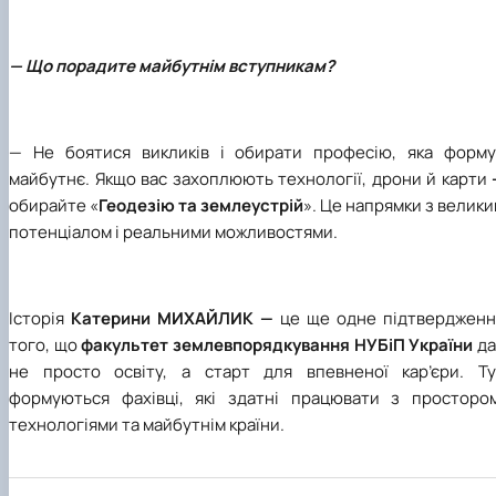
— Що порадите майбутнім вступникам?
—
Не боятися викликів і обирати професію, яка форму
майбутнє. Якщо вас захоплюють технології, дрони й карти
обирайте «
Геодезію та землеустрій
». Це напрямки з велик
потенціалом і реальними можливостями.
Історія
Катерини МИХАЙЛИК
—
це ще одне підтвердженн
того, що
факультет землевпорядкування НУБіП України
да
не просто освіту, а старт для впевненої кар’єри. Ту
формуються фахівці, які здатні працювати з простором
технологіями та майбутнім країни.