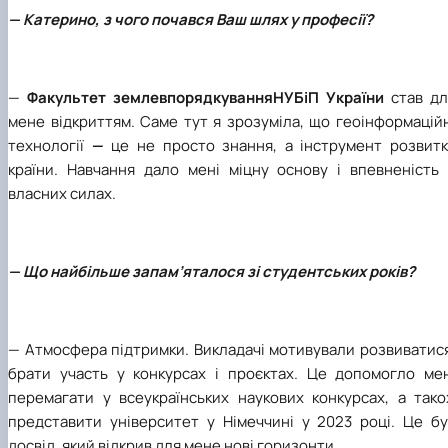
— Катерино, з чого почався Ваш шлях у професії?
—
Факультет землевпорядкуванняНУБіП України
став дл
мене відкриттям. Саме тут я зрозуміла, що геоінформацій
технології
—
це не просто знання, а інструмент розвитк
країни. Навчання дало мені міцну основу і впевненість 
власних силах.
— Що найбільше запам’яталося зі студентських років?
—
Атмосфера підтримки. Викладачі мотивували розвиватис
брати участь у конкурсах і проєктах. Це допомогло мен
перемагати у всеукраїнських наукових конкурсах, а тако
представити університет у Німеччині у 2023 році. Це бу
досвід, який відкрив для мене нові горизонти.