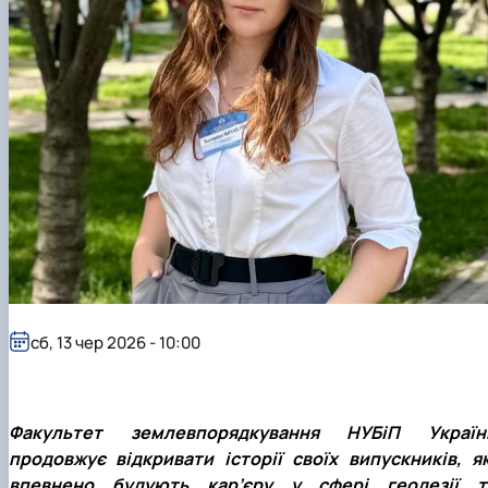
сб, 13 чер 2026 - 10:00
Факультет землевпорядкування НУБіП Україн
продовжує відкривати історії своїх випускників, як
впевнено будують кар’єру у сфері геодезії т