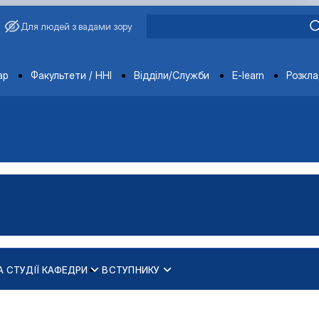
Для людей з вадами зору
ments
ар
Факультети / ННІ
Відділи/Служби
E-learn
Розкл
А СТУДІЇ КАФЕДРИ
ВСТУПНИКУ