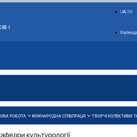
UA
EN
ІВ І
Depart
Календ
КОВА РОБОТА
МІЖНАРОДНА СПІВПРАЦЯ
ТВОРЧІ КОЛЕКТИВИ Т
слава Семеновського
 умовах
кафедри культурології