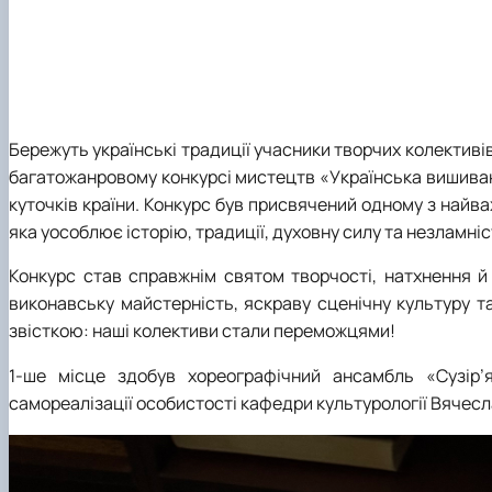
Бережуть українські традиції учасники творчих колективі
багатожанровому конкурсі мистецтв «Українська вишиванк
куточків країни. Конкурс був присвячений одному з найва
яка уособлює історію, традиції, духовну силу та незламніс
Конкурс став справжнім святом творчості, натхнення й
виконавську майстерність, яскраву сценічну культуру 
звісткою: наші колективи стали переможцями!
1-ше місце здобув хореографічний ансамбль «Сузір’
самореалізації особистості кафедри культурології Вячес