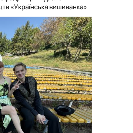
цтв «Українська вишиванка»
 співу