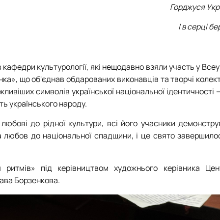
Горджуся Укр
І в серці бе
в кафедри культурології, які нещодавно взяли участь у Все
а», що об'єднав обдарованих виконавців та творчі колект
жливіших символів української національної ідентичності 
ть українського народу.
 любові до рідної культури, всі його учасники демонстр
та любов до національної спадщини, і це свято завершил
я ритмів» під керівництвом художнього керівника Цен
лава Борзенкова.