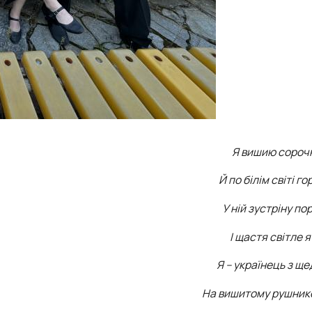
Я вишию сороч
Й по білім світі гор
У ній зустріну по
І щастя світле я
Я – українець з щ
На вишитому рушников