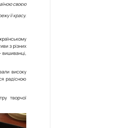
аїною своєю
режу її красу.
українському
иви з різних
— вишиванці,
ували високу
ося радісною
тру творчої