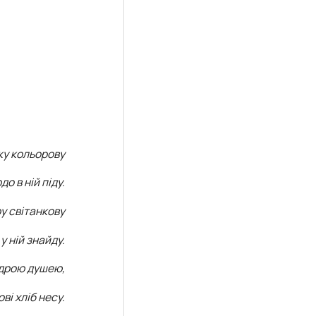
ку кольорову
до в ній піду.
ру світанкову
 у ній знайду.
едрою душею,
і хліб несу.