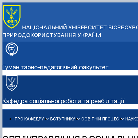
НАЦІОНАЛЬНИЙ УНІВЕРСИТЕТ БІОРЕСУРС
ПРИРОДОКОРИСТУВАННЯ УКРАЇНИ
Гуманітарно-педагогічний факультет
Кафедра соціальної роботи та реабілітації
ПРО КАФЕДРУ
ВСТУПНИКУ
ОСВІТНІЙ ПРОЦЕС
НАУК
Історія кафедри
Спеціальності бакалаврату
Робочі програми
Наукові проекти
Договори про співпрацю
Співробітники
Спеціальності магістратури
Освітні програми
Наукові послуги
Навчання за подвійними дипломами