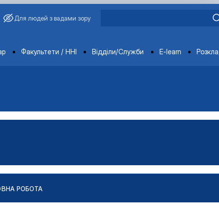
Для людей з вадами зору
ments
ар
Факультети / ННІ
Відділи/Служби
E-learn
Розкл
ОВНА РОБОТА
робота та консультуван…
на робота та консультуван…
ія