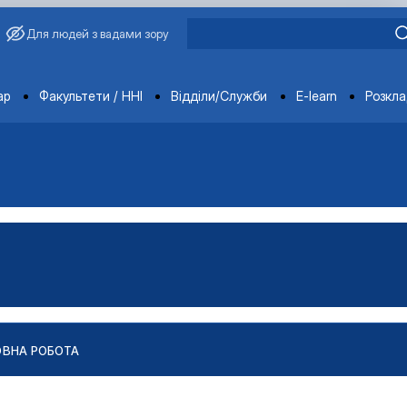
Для людей з вадами зору
ments
ар
Факультети / ННІ
Відділи/Служби
E-learn
Розкл
ОВНА РОБОТА
робота та консультуван…
на робота та консультуван…
ія