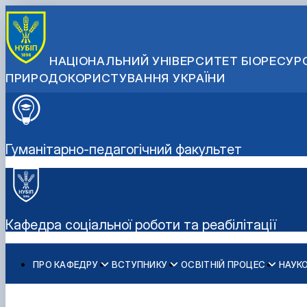
НАЦІОНАЛЬНИЙ УНІВЕРСИТЕТ БІОРЕСУРС
ПРИРОДОКОРИСТУВАННЯ УКРАЇНИ
Гуманітарно-педагогічний факультет
Кафедра соціальної роботи та реабілітації
ПРО КАФЕДРУ
ВСТУПНИКУ
ОСВІТНІЙ ПРОЦЕС
НАУК
Історія кафедри
Спеціальності бакалаврату
Робочі програми
Наукові проекти
Договори про співпрацю
Співробітники
Спеціальності магістратури
Освітні програми
Наукові послуги
Навчання за подвійними дипломами