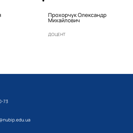
я
Прохорчук Олександр
Михайлович
ДОЦЕНТ
0-73
@nubip.edu.ua