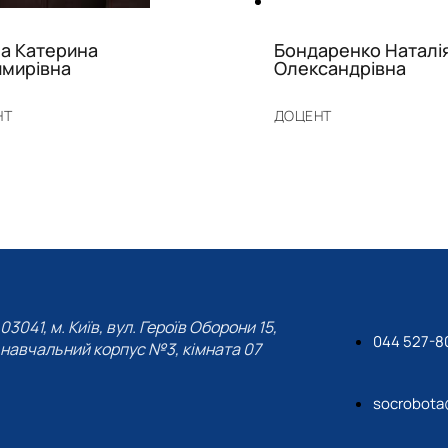
а Катерина
Бондаренко Наталі
мирівна
Олександрівна
НТ
ДОЦЕНТ
03041, м. Київ, вул. Героїв Оборони 15,
044 527-8
навчальний корпус №3, кімната 07
socrobota