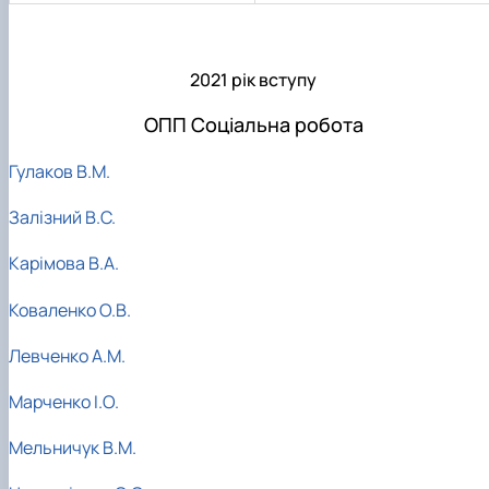
2021 рік вступу
ОПП Соціальна робота
Гулаков В.М.
Залізний В.С.
Карімова В.А.
Коваленко О.В.
Левченко А.М.
Марченко І.О.
Мельничук В.М.