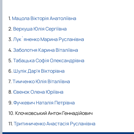
Мацола Вікторія Анатоліївна
Верхуша Юлія Сергіївна
Лук`яненко Марина Русланівна
Заболотня Карина Віталіївна
Табацька Софія Олександрівна
Шулік Дар'я Вікторівна
Тимченко Юлія Віталіївна
Євенок Олена Юріївна
Фучкевич Наталія Петрівна
Клочковський Антон Геннадійович
Тритиниченко Анастасія Русланівна