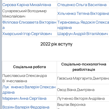
Сирова Каріна Михайлівна
Стеценко Ольга Василівна
Сухаревський Володимир
Хільченко Тетяна Вікторівн
Миколайович
Філіпова Єлизавета Вікторівн
Тирановець Явдокія Олекс
а
ндрівна
Хмарський Ігор Сергійович
Шарфун Андрій Віталійович
2022 рік вступу
Соціально-психологічна
Соціальна робота
реабілітація
Пшеславська Олександра
Гаєвська Маргарита Дмитрівн
В`ячеславівна
Лук`яненко Валерія Олексан
Овод Віана Дмитрівна
дрівна
Маренич Анна Сергіївна
Лутченко Вікторія Андріївна
Виштак Вероніка
Возіян Валерія Федорівна