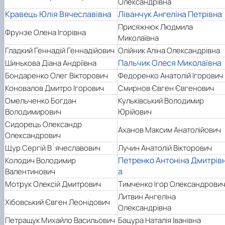
Олександрівна
Кравець Юлія Вячеславівна
Ліванчук Ангеліна Петрівна
Присяжнюк Людмила
Фрунзе Олена Ігорівна
Миколаївна
Гладкий Геннадій Геннадійович
Олійник Аліна Олександрівна
Пальчик Олеся Миколаївна
Шинькова Діана Андріївна
Бондаренко Олег Вікторович
Федоренко Анатолій Ігорович
Коновалов Дмитро Ігорович
Смирнов Євген Євгенович
Омельченко Богдан
Кульківський Володимир
Володимирович
Юрійович
Сидорець Олександр
Аханов Максим Анатолійович
Олександрович
Щур Сергій В`ячеславович
Лучин Анатолій Вікторович
Петренко Антоніна Дмитрів
Колодич Володимир
а
Валентинович
Мотрук Олексій Дмитрович
Тимченко Ігор Олександрови
Литвин Ангеліна
Хібовський Євген Леонідович
Олександрівна
Петращук Михайло Васильович
Бацура Наталія Іванівна