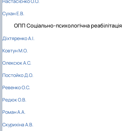
Настасієнко О.О.
Сухан Е.В.
ОПП Соціально-психологічна реабілітація
Діхтяренко А.І.
Ковтун М.О.
Олексюк А.С.
Постойко Д.О.
Ревенко О.С.
Редюк О.В.
Роман А.А.
Скурихіна А.В.