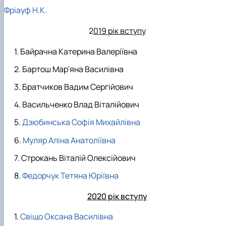
Фріауф Н.К.
2
019 рік вступу
Байрачна Катерина Валеріївна
Бартош Мар'яна Василівна
Братчиков Вадим Сергійович
Васильченко Влад Віталійович
Дзюбинська Софія Михайлівна
Муляр Аліна Анатоліївна
Строкань Віталій Олексійович
Федорчук Тетяна Юріївна
2020 рік вступу
Свіщо Оксана Василівна