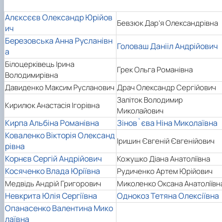
Алєксєєв Олександр Юрійов
Бевзюк Дар’я Олександрівна
ич
Березовська Анна Русланівн
Головаш Данііл Андрійович
а
Білоцерківець Ірина
Грек Ольга Романівна
Володимирівна
Давиденко Максим Русланович
Драч Олександр Сергійович
Заліток Володимир
Кирилюк Анастасія Ігорівна
Миколайович
Кирпа Альбіна Романівна
Зінов`єва Ніна Миколаївна
Коваленко Вікторія Олександ
Іришин Євгеній Євгенійович
рівна
Корнєв Сергій Андрійович
Кожушко Діана Анатоліївна
Косяченко Влада Юріївна
Рудиченко Артем Юрійович
Медвідь Андрій Григорович
Миколенко Оксана Анатоліївн
Невкрита Юлія Сергіївна
Однокоз Тетяна Олексіївна
Опанасенко Валентина Мико
лаївна