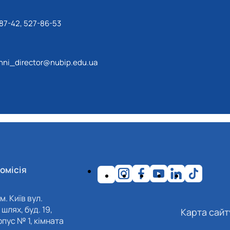
87-42, 527-86-53
ni_director@nubip.edu.ua
омісія
м. Київ вул.
шлях, буд. 19,
Карта сайт
пус № 1, кімната