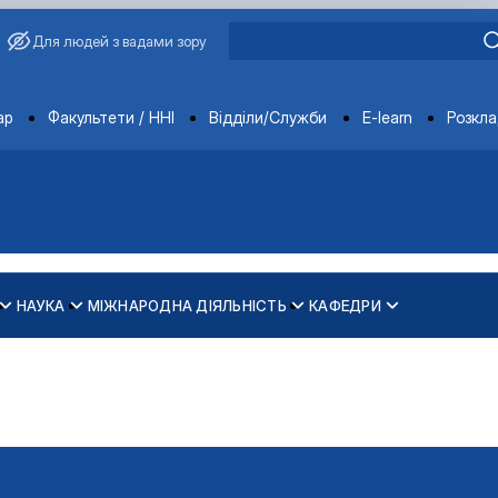
Для людей з вадами зору
ments
ар
Факультети / ННІ
Відділи/Служби
E-learn
Розкл
НАУКА
МІЖНАРОДНА ДІЯЛЬНІСТЬ
КАФЕДРИ
зпечення рівності у …
ти