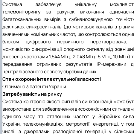
Система забезпечує унікальну можливіст
телемоніторингу за рахунок виконання одночасни
багатоканальних вимірів з субнаносекундною точніст
декількох синхросигналів (до чотирьох каналів з різним
значеннями номінальних частот, що контролюються одни
блоком цифрового первинного перетворювача, 
можливістю синхронізації опорного сигналу від зовнішні
джерел з частотами 1,544 МГц; 2,048 МГц; 5 МГц; 10 МГц) 
передавання отриманих результатів ІР-мережами д
централізованого серверу обробки даних.
Стан охорони інтелектуальної власності
Отримано 3 патенти України.
Затребуваність на ринку
Система контролю якості сигналів синхронізації може бут
використана для забезпечення високоякісними сигналам
єдиного часу та еталонних частот у Збройних сила
України, телекомунікаціях, метрології, енергетиці, у то
числі, з джерелами розподіленої генерації у сільськи