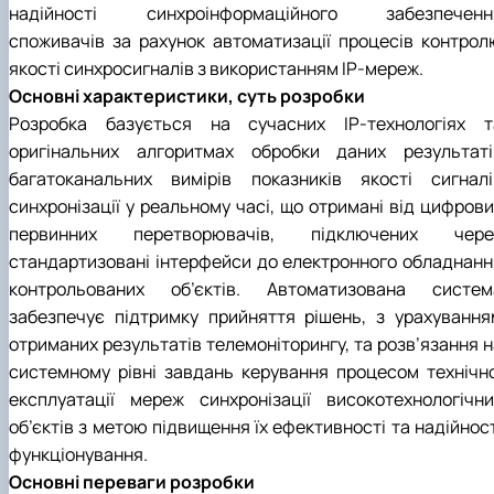
"Автоматизація, комп’ютерно-інтегровані
Міжнародна кредитна мобільність освітніх
Інформація про вибіркові компоненти
надійності синхроінформаційного забезпеченн
АПК
програм
техн…
(дисципліни)
Робототехнічні системи
споживачів за рахунок автоматизації процесів контрол
Інформація про вибіркові компоненти
Анкетування
якості синхросигналів з використанням ІР-мереж.
(дисципліни) ОПП Магістр "Автоматизація, ко…
Вступ
Основні характеристики, суть розробки
Анкетування (ОПП Магістр "Автоматизація,
Розробка базується на сучасних ІР-технологіях т
комп’ютерно-інтегровані технології та …
оригінальних алгоритмах обробки даних результаті
Буклет ОПП "Автоматизація, комп’ютерно-
інтегровані технології та робототехніка"
багатоканальних вимірів показників якості сигналі
синхронізації у реальному часі, що отримані від цифрови
первинних перетворювачів, підключених чере
стандартизовані інтерфейси до електронного обладнанн
контрольованих об’єктів. Автоматизована систем
забезпечує підтримку прийняття рішень, з урахування
отриманих результатів телемоніторингу, та розв’язання н
системному рівні завдань керування процесом технічно
експлуатації мереж синхронізації високотехнологічни
об’єктів з метою підвищення їх ефективності та надійнос
функціонування.
Основні переваги розробки