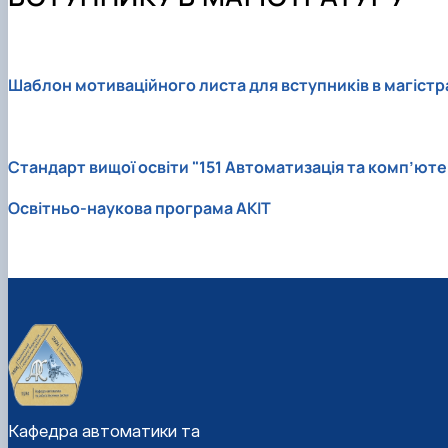
Навчальні та виробничі практики
ОПП Магістр "Автоматизація, комп’ютерно-інтегровані
Проблемна науково-дослідна лабораторія «Інтелекту
Скринька довіри
ОНП Доктора філософії
Проєктна діяльність
Наукові гуртки
Шаблон мотиваційного листа для вступників в магістр
Стандарт вищої освіти "151 Автоматизація та комп’юте
Освітньо-наукова програма АКІТ
Кафедра автоматики та