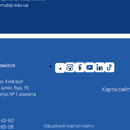
@nubip.edu.ua
омісія
м. Київ вул.
шлях, буд. 19,
Карта сайт
пус № 1, кімната
-42-63
Офіційний портал сайту
-83-08