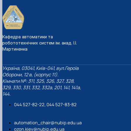
"Автоматизація, комп’ютерно-інтегровані
Міжнародна кредитна мобільність освітніх
Інформація про вибіркові компоненти
АПК
програм
техн…
(дисципліни)
Робототехнічні системи
Інформація про вибіркові компоненти
Анкетування
(дисципліни) ОПП Магістр "Автоматизація, ко…
Вступ
Анкетування (ОПП Магістр "Автоматизація,
комп’ютерно-інтегровані технології та …
Кафедра автоматики та
Буклет ОПП "Автоматизація, комп’ютерно-
робототехнічних систем ім. акад. І.І.
інтегровані технології та робототехніка"
Мартиненка
Україна, 03041, Київ-041, вул.Героїв
Оборони, 12 в, (корпус 11).
Кімнати №: 311, 325, 326, 327, 328,
329, 330, 331, 332, 332а, 201, 141, 141а,
144.
044 527-82-22, 044 527-83-82
automation_chair@nubip.edu.ua
ozon.kiev@nubip.edu.ua