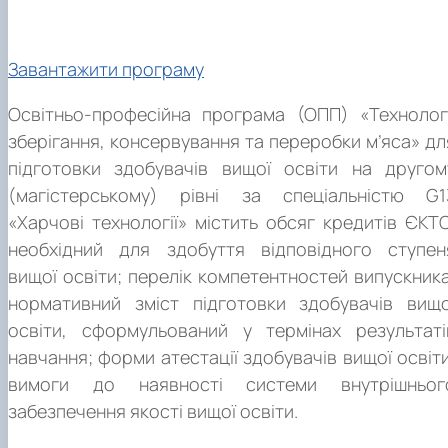
Завантажити програму
Освітньо-професійна програма (ОПП) «Технологі
теоретико-методологічні та прикладні аспекти
зберігання, консервування та переробки м’яса» дл
харчових технологій;
підготовки здобувачів вищої освіти на другом
грунтовні уявлення про структуру, управління та
(магістерському) рівні за спеціальністю G1
оптимізацію технологічних процесів, принципи
«Харчові технології» містить обсяг кредитів ЄКТС
теоретико-методологічні та прикладні аспекти
проектування та функціонування підприємств
необхідний для здобуття відповідного ступен
харчових технологій;
харчової промисловості і закладів ресторанного
вищої освіти; перелік компетентностей випускника
грунтовні уявлення про структуру, управління та
господарства;
нормативний зміст підготовки здобувачів вищо
оптимізацію технологічних процесів, принципи
методологія організації та контролювання
освіти, сформульований у термінах результаті
проектування та функціонування підприємств
відповідного рівня якості та безпечності харчових
навчання; форми атестації здобувачів вищої освіти
харчової промисловості і закладів ресторанного
продуктів, екологобезпечності й ресурсозбереженн
вимоги до наявності системи внутрішньог
господарства;
технологічних процесів їх виробництва;
забезпечення якості вищої освіти.
методологія організації та контролювання
науково-методичні засади дослідницько-