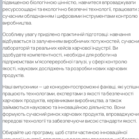
підвищеною біологічною цінністю, навчитеся впроваджувати
ресурсоощадні та екологічно безпечні технології, працювати 
сучасним обладнанням і цифровими інструментами контролю
виробництва.
Особливу увагу приділено практичній підготовці: навчання
відбувається із залученням виробничих потужностей, сучасн
лабораторій та реальних кейсів харчової індустрії. Ви
здобудете компетентності, необхідні для роботи на
підприємствах м’ясопереробної галузі, у сфері контролю
якості, наукових досліджень та розробки нових харчових
продуктів.
Наші випускники — це конкурентоспроможні фахівці, які успіш
працюють технологами, експертами з якості та безпечності
харчових продуктів, керівниками виробництва, а також
займаються науковою та інноваційною діяльністю. Вони
формують сучасний ринок харчових продуктів, впроваджуючи
передові технології та забезпечуючи високі стандарти якості.
Обирайте цю програму, щоб стати частиною інноваційної