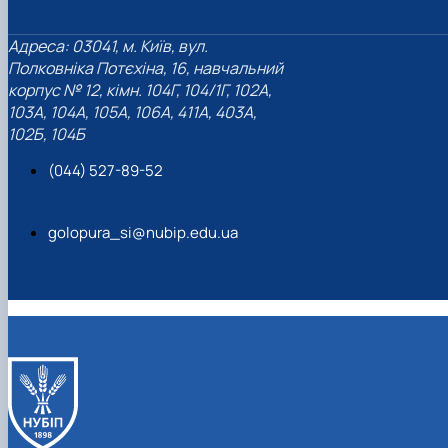
Адреса: 03041, м. Київ, вул.
Полковніка Потєхіна, 16, навчальний
корпус № 12, кімн. 104Г, 104/1Г, 102А,
103А, 104А, 105А, 106А, 411А, 403А,
102Б, 104Б
(044) 527-89-52
golopura_si@nubip.edu.ua