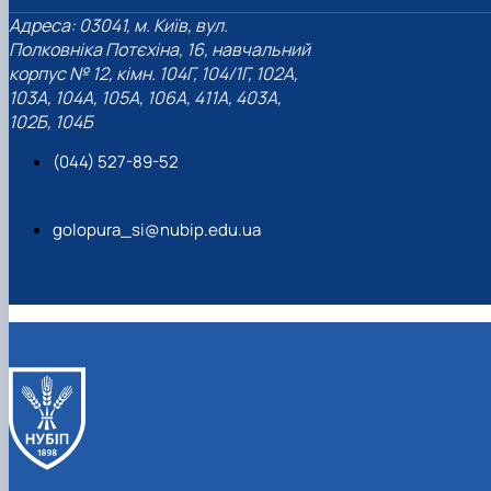
Адреса: 03041, м. Київ, вул.
Полковніка Потєхіна, 16, навчальний
корпус № 12, кімн. 104Г, 104/1Г, 102А,
103А, 104А, 105А, 106А, 411А, 403А,
102Б, 104Б
(044) 527-89-52
golopura_si@nubip.edu.ua