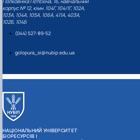
Полковніка Потєхіна, 16, навчальний
корпус № 12, кімн. 104Г, 104/1Г, 102А,
103А, 104А, 105А, 106А, 411А, 403А,
102Б, 104Б
(044) 527-89-52
golopura_si@nubip.edu.ua
НАЦІОНАЛЬНИЙ УНІВЕРСИТЕТ
БІОРЕСУРСІВ І