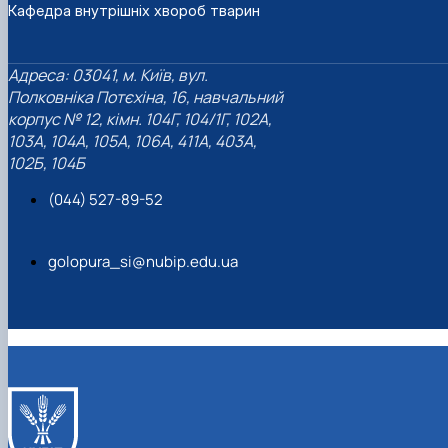
Кафедра внутрішніх хвороб тварин
Адреса: 03041, м. Київ, вул.
Полковніка Потєхіна, 16, навчальний
корпус № 12, кімн. 104Г, 104/1Г, 102А,
103А, 104А, 105А, 106А, 411А, 403А,
102Б, 104Б
(044) 527-89-52
golopura_si@nubip.edu.ua