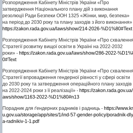
Розпорядження Кабінету Міністрів України «Про
затвердження Національного плану дій з виконання
резолюції Ради Безпеки ООН 1325 «Жінки, мир, безпека»
на період до 2030 року та плану заходів з його виконання» 
https://zakon.rada.gov.ua/laws/show/214-2026-%D1%80#Text
Розпорядження Кабінету Міністрів України «Про схваленн
Стратегії розвитку вищої освіти в Україні на 2022-2032
роки» -
https://zakon.rada.gov.ua/laws/show/286-2022-%D1%
0#Text
Розпорядження Кабінету Міністрів України «Про схваленн
Стратегії впровадження гендерної рівності у сфері освіти
до 2030 року та затвердження операційного плану заходів
на 2022-2024 роки з її реалізації» -
https://zakon.rada.gov.ua/
aws/show/1163-2022-%D1%80#n13
Порадник для ґендерних радників і радниць -
https://www.
u.gov.ua/storage/app/sites/1/ind-57-gender-policy/poradnik-dl
a-radnikiv-1-1.pdf