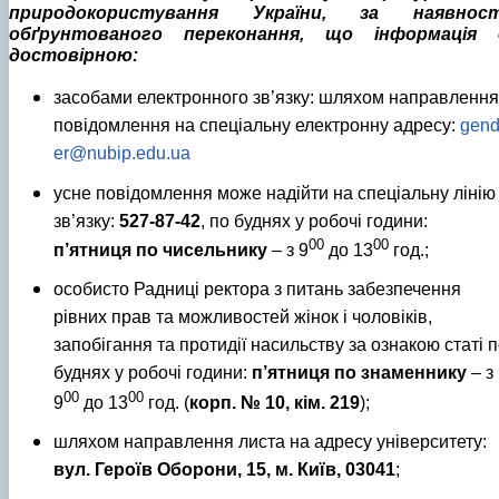
природокористування України, за наявност
обґрунтованого переконання, що інформація 
достовірною:
засобами електронного зв’язку: шляхом направлення
повідомлення на спеціальну електронну адресу:
gen
er@nubip.edu.ua
усне повідомлення може надійти на спеціальну лінію
зв’язку:
527-87-42
, по буднях у робочі години:
00
00
п’ятниця по чисельнику
– з 9
до 13
год.;
особисто Радниці ректора з питань забезпечення
рівних прав та можливостей жінок і чоловіків,
запобігання та протидії насильству за ознакою статі
п
буднях у робочі години:
п’ятниця по знаменнику
– з
00
00
9
до 13
год. (
корп. № 10, кім. 219
);
шляхом направлення листа на адресу університету:
вул. Героїв Оборони, 15, м. Київ, 03041
;