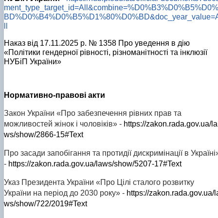
ment_type_target_id=All&combine=%D0%B3%D0%B5%D0
BD%D0%B4%D0%B5%D1%80%D0%BD&doc_year_value=
ll
Наказ від 17.11.2025 р. № 1358 Про уведення в дію
«Політики гендерної рівності, різноманітності та інклюзії
НУБіП України»
Нормативно-правові акти
Закон України «Про забезпечення рівних прав та
можливостей жінок і чоловіків» -
https://zakon.rada.gov.ua/la
ws/show/2866-15#Text
Про засади запобігання та протидії дискримінації в Україні
-
https://zakon.rada.gov.ua/laws/show/5207-17#Text
Указ Президента України «Про Цілі сталого розвитку
України на період до 2030 року» -
https://zakon.rada.gov.ua/l
ws/show/722/2019#Text