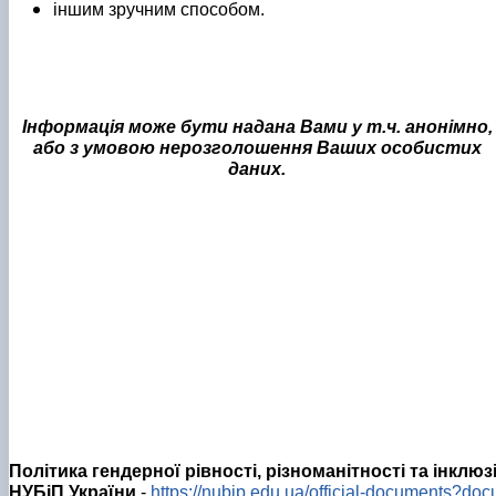
іншим зручним способом.
Інформація може бути надана Вами у т.ч. анонімно,
або з умовою нерозголошення Ваших особистих
даних.
Політика гендерної рівності, різноманітності та інклюзі
НУБіП України
-
https://nubip.edu.ua/official-documents?doc