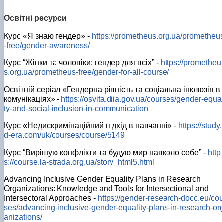
Освітні ресурси
Курс «Я знаю гендер» -
https://prometheus.org.ua/prometheu
-free/gender-awareness/
Курс “Жінки та чоловіки: гендер для всіх” -
https://prometheu
s.org.ua/prometheus-free/gender-for-all-course/
Освітній серіал «Гендерна рівність та соціальна інклюзія в
комунікаціях» -
https://osvita.diia.gov.ua/courses/gender-equa
ty-and-social-inclusion-in-communication
Курс «Недискримінаційний підхід в навчанні» -
https://study
d-era.com/uk/courses/course/5149
Курс “Вирішую конфлікти та будую мир навколо себе” -
http
s://course.la-strada.org.ua/story_html5.html
Advancing Inclusive Gender Equality Plans in Research
Organizations: Knowledge and Tools for Intersectional and
Intersectoral Approaches -
https://gender-research-docc.eu/co
ses/advancing-inclusive-gender-equality-plans-in-research-or
anizations/