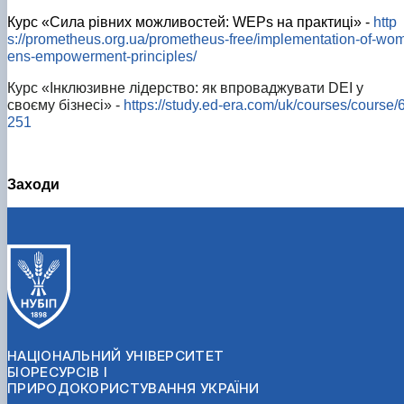
Курс «Сила рівних можливостей:
WEPs
на практиці» -
http
s://prometheus.org.ua/prometheus-free/implementation-of-wo
ens-empowerment-principles/
Курс «Інклюзивне лідерство: як впроваджувати DEI у
своєму бізнесі» -
https://study.ed-era.com/uk/courses/course/
251
Заходи
НАЦІОНАЛЬНИЙ УНІВЕРСИТЕТ
БІОРЕСУРСІВ І
ПРИРОДОКОРИСТУВАННЯ УКРАЇНИ