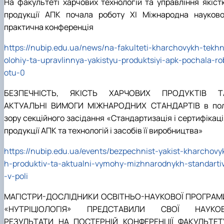
На факультеті харчових технологій та управління якіст
продукції АПК почала роботу ХІ Міжнародна науково
практична конференція
https://nubip.edu.ua/news/na-fakulteti-kharchovykh-tekh
olohiy-ta-upravlinnya-yakistyu-produktsiyi-apk-pochala-ro
otu-0
БЕЗПЕЧНІСТЬ, ЯКІСТЬ ХАРЧОВИХ ПРОДУКТІВ Т
АКТУАЛЬНІ ВИМОГИ МІЖНАРОДНИХ СТАНДАРТІВ в пол
зору секційного засідання «Стандартизація і сертифікаці
продукції АПК та технологій і засобів її виробництва»
https://nubip.edu.ua/events/bezpechnist-yakist-kharchovy
h-produktiv-ta-aktualni-vymohy-mizhnarodnykh-standarti
-v-poli
МАГІСТРИ-ДОСЛІДНИКИ ОСВІТНЬО-НАУКОВОЇ ПРОГРАМ
«НУТРІЦІОЛОГІЯ» ПРЕДСТАВИЛИ СВОЇ НАУКОВ
РЕЗУЛЬТАТИ НА ПОСТЕРНІЙ КОНФЕРЕНЦІЇ ФАКУЛЬТЕТ