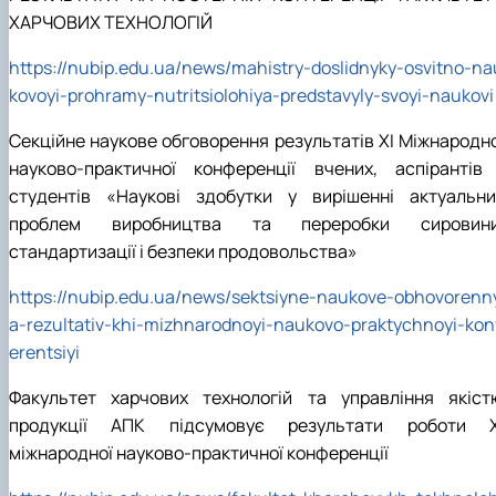
ХАРЧОВИХ ТЕХНОЛОГІЙ
https://nubip.edu.ua/news/mahistry-doslidnyky-osvitno-na
kovoyi-prohramy-nutritsiolohiya-predstavyly-svoyi-naukovi
Секційне наукове обговорення результатів ХІ Міжнародно
науково-практичної конференції вчених, аспірантів 
студентів «Наукові здобутки у вирішенні актуальни
проблем виробництва та переробки сировини
стандартизації і безпеки продовольства»
https://nubip.edu.ua/news/sektsiyne-naukove-obhovorenn
a-rezultativ-khi-mizhnarodnoyi-naukovo-praktychnoyi-kon
erentsiyi
Факультет харчових технологій та управління якіст
продукції АПК підсумовує результати роботи Х
міжнародної науково-практичної конференції