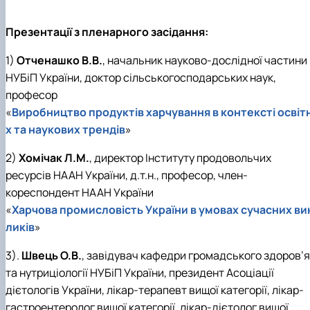
Презентації з пленарного засідання:
1)
Отченашко В.В.
, начальник науково-дослідної частини
НУБіП України, доктор сільськогосподарських наук,
професор
«
Виробництво продуктів харчування в контексті освітн
х та наукових трендів
»
2)
Хомічак Л.М.
, директор Інституту продовольчих
ресурсів НААН України, д.т.н., професор, член-
кореспондент НААН України
«
Харчова промисловість України в умовах сучасних ви
ликів
»
3).
Швець О.В.
, завідувач кафедри громадського здоров’я
та нутриціології НУБіП України, президент Асоціації
дієтологів України, лікар-терапевт вищої категорії, лікар-
гастроентеролог вищої категорії, лікар-дієтолог вищої