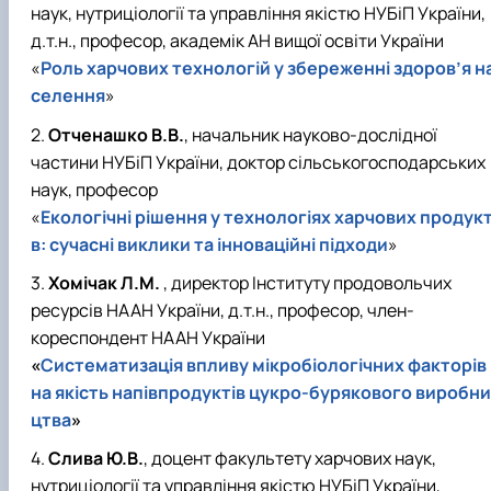
наук, нутриціології та управління якістю НУБіП України,
д.т.н., професор, академік АН вищої освіти України
«
Роль харчових технологій у збереженні здоров’я н
селення
»
Отченашко В.В.
, начальник науково-дослідної
частини НУБіП України, доктор сільськогосподарських
наук, професор
«
Екологічні рішення у технологіях харчових продукт
в: сучасні виклики та інноваційні підходи
»
Хомічак Л.М.
, директор Інституту продовольчих
ресурсів НААН України, д.т.н., професор, член-
кореспондент НААН України
«
Систематизація впливу мікробіологічних факторів
на якість напівпродуктів цукро-бурякового виробни
цтва
»
Слива
Ю
.
В
.
, доцент факультету харчових наук,
нутриціології та управління якістю НУБіП України,