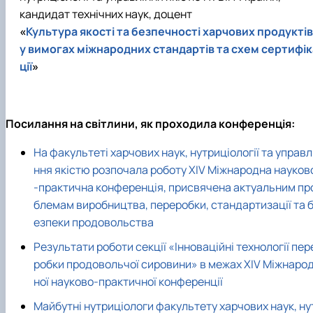
кандидат технічних наук, до
цент
«
Культура якості та безпечності харчових продуктів
у вимогах міжнародних стандартів та схем сертифік
ції
»
Посилання на світлини, як проходила конференція:
На факультеті харчових наук, нутриціології та управл
ння якістю розпочала роботу XIV Міжнародна науков
-практична конференція, присвячена актуальним пр
блемам виробництва, переробки, стандартизації та 
езпеки продовольства
Результати роботи секції «Інноваційні технології пер
робки продовольчої сировини» в межах ХІV Міжнаро
ної науково-практичної конференції
Майбутні нутриціологи факультету харчових наук, ну