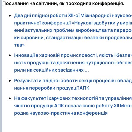
Посилання на світлини, як проходила конференція:
Два дні плідної роботи ХII-ої Міжнародної науково
практичної конференції «Наукові здобутки у вирі
енні актуальних проблем виробництва та переро
ки сировини, стандартизації і безпеки продоволь
тва»
І
нновації в харчовій промисловості, якість і безпе
ність продукції та досягнення нутріціології обгов
рили на секційних засіданнях ...
Результати плідної роботи секції процесів і облад
нання переробки продукції АПК
На факультеті харчових технологій та управління
якістю продукції АПК почала свою роботу ХІІ Міжн
родна науково-практична конференція