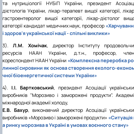
та нутриціології НУБіП України, президент Асоціаці
дієтологів України, лікар-терапевт вищої категорії, ліка
гастроентеролог вищої категорії, лікар-дієтолог вищо
категорії кандидат медичних наук, професор
«Харчуванн
і здоров'я української нації - спільні виклики»
3).
Л.М. Хомічак
, директор Інституту продовольчи
ресурсів НААН України, д.т.н., професор, член
кореспондент НААН України
«Комплексна переробка ро
линної сировини як основа створення еколого-економ
чної біоенергетичної системи України»
4).
І.І. Бартковський
, президент Асоціації українськи
виробників "Морозиво і заморожені продукти". Академі
міжнародної академії холоду,
Е.В. Бахур
, виконавчий директор Асоціації українськи
виробників «Морозиво і заморожені продукти»
«Ситуація 
а ринку морозива в Україні в умовах воєнного стану»