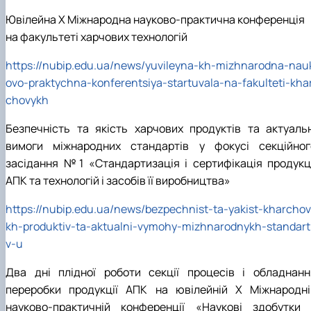
Ювілейна Х Міжнародна науково-практична конференція
на факультеті харчових технологій
https://nubip.edu.ua/news/yuvileyna-kh-mizhnarodna-nau
ovo-praktychna-konferentsiya-startuvala-na-fakulteti-kha
chovykh
Безпечність та якість харчових продуктів та актуальн
вимоги міжнародних стандартів у фокусі секційног
засідання №1 «Стандартизація і сертифікація продукці
АПК та технологій і засобів її виробництва»
https://nubip.edu.ua/news/bezpechnist-ta-yakist-kharcho
kh-produktiv-ta-aktualni-vymohy-mizhnarodnykh-standart
v-u
Два дні плідної роботи секції процесів і обладнанн
переробки продукції АПК на ювілейній Х Міжнародні
науково-практичній конференції «Наукові здобутки 