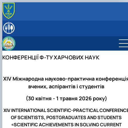
ПРО КАФЕДРУ
Історія кафедри
СПІВРОБІТНИКИ КАФЕДРИ
Навчальні лабораторії
ОСВІТНЯ ДІЯЛЬНІСТЬ
Міжнародна діяльність
Робочі програми навчальних дисциплін
НАУКОВА ДІЯЛЬНІСТЬ
Здобутки кафедри
Науковий гурток «Інновації у процесах харчових
Наукова діяльність кафедри
ПРОФОРІЄНТАЦІЙНА ДІЯЛЬНІСТЬ
КОНФЕРЕНЦІЇ Ф-ТУ ХАРЧОВИХ НАУК
Відповідальний за інформаційне наповнення веб-
виробництв»
Конференції
ВСТУП-2026: Абітурієнту
сторінки кафедри
Дисципліни кафедри
Конференції ф-ту харчових наук
Профорієнтаційні заходи
Навчально-методична робота
інші конференції
Культурно-виховна робота
ХІV Міжнародна науково-практична конференці
вчених, аспірантів і студентів
(30 квітня - 1 травня 2026 року)
XIV INTERNATIONAL SCIENTIFIC-PRACTICAL CONFERENC
OF SCIENTISTS, POSTGRADUATES AND STUDENTS
«SCIENTIFIC ACHIEVEMENTS IN SOLVING CURRENT