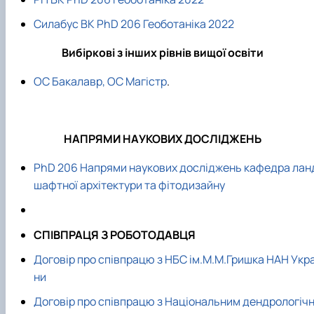
Силабус ВК PhD 206 Геоботаніка 2022
Вибіркові з інших рівнів вищої освіти
ОС Бакалавр, ОС Магістр
.
НАПРЯМИ НАУКОВИХ ДОСЛІДЖЕНЬ
PhD 206 Напрями наукових досліджень кафедра лан
шафтної архітектури та фітодизайну
СПІВПРАЦЯ З РОБОТОДАВЦЯ
Договір про співпрацю з НБС ім.М.М.Гришка НАН Укра
ни
Договір про співпрацю з Національним дендрологіч