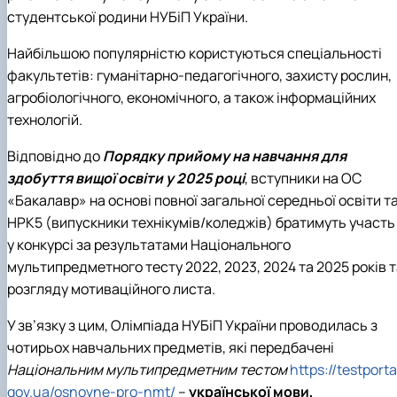
Іноземні мови
Їдальні та буфети
Центр вивчення мов
Психологічна підтримка
Біоетична комісія
Рада молодих вчених
Методичні рекомендації, пам'ятки
ЦКНО «Агропромисловий комплекс, лісове і
Доступ до публічної інформації
Наглядова рада
Історія університету
студентської родини НУБіП України.
Працевлаштування
Студентські квитки
Інклюзивне середовище
Наукові видання
садово-паркове господарство, ветеринарна
Наукові школи
Форми документів
Державні закупівлі
Рада роботодавців
Видатні випускники та працівники
Наука для бізнесу
медицина»
Стартап школа НУБіП України
Патентно-ліцензійна діяльність
Досліднику та автору
Офіційна символіка
Благодійний фонд «Голосіївська ініціатива
Звіт ректора
Найбільшою популярністю користуються спеціальності
Обладнання НУБіП України
Звіт про проведення НТЗ
Каталог наукових послуг
Антикорупційні заходи
2020»
Пам'яті захисників України
факультетів: гуманітарно-педагогічного, захисту рослин,
Наукові журнали НУБіП України
«SEB-2024»
Гендерна радниця
Почесні доктори і професори НУБіП України
Уповноважена особа з питань запобігання 
агробіологічного, економічного, а також інформаційних
Наукові журнали НУБіП України (English)
«SEB-2025»
Контактна інформація
виявлення корупції
Пресслужба
технологій.
Пам'ятка про проведення науково-технічни
Університетський кур'єр
Положення про антикорупційного
заходів
уповноваженого НУБіП України
Вибори ректора
Відповідно до
Порядку прийому на навчання для
Порядок планування та організації
Програма розвитку університету «Голосіївсь
Національні нормативно-правові акти
здобуття вищої освіти у 2025 році
, вступники на ОС
проведення НТЗ
ініціатива – 2025»
Нормативно-правові акти НУБіП України
Результати науково-технічних заходів
«Бакалавр» на основі повної загальної середньої освіти т
Інформаційні ресурси НАЗК
Монографії
Методичні роз’яснення НАЗК
НРК5 (випускники технікумів/коледжів) братимуть участь
Антикорупційні заходи
у конкурсі за результатами Національного
мультипредметного тесту 2022, 2023, 2024 та 2025 років 
розгляду мотиваційного листа.
У зв’язку з цим, Олімпіада НУБіП України проводилась з
чотирьох навчальних предметів, які передбачені
Національним мультипредметним тестом
https://testporta
gov.ua/osnovne-pro-nmt/
–
української мови,