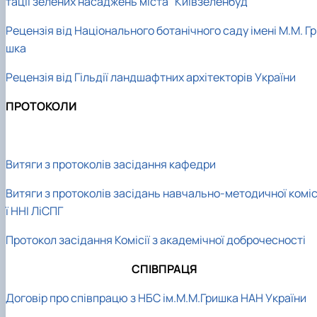
тації зелених насаджень міста "Київзеленбуд"
Рецензія від Національного ботанічного саду імені М.М. Г
шка
Рецензія від Гільдії ландшафтних архітекторів України
ПРОТОКОЛИ
Витяги з протоколів засідання кафедри
Витяги з протоколів засідань навчально-методичної коміс
ї ННІ ЛіСПГ
Протокол засідання Комісії з академічної доброчесності
СПІВПРАЦЯ
Договір про співпрацю з НБС ім.М.М.Гришка НАН України