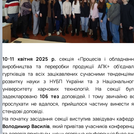
10-11 квітня 2025 р.
секція «Процесів і обладнанн
виробництва та переробки продукції АПК» об'єднал
гуртківців та всіх зацікавлених сучасними тенденціям
розвитку науки з НУБП України та з Національног
університету харчових технологій. На секції бул
задекларовано
106 тез
доповідей. І тому звичайно вс
прослухати не вдалося, прийшлося частину винести я
стендові доповіді.
На початку засідання секції виступив завідувач кафедр
Володимир Василів
, який привітав учасників конференц
та доповів присутнім, що цьогорічна конференція буде вж