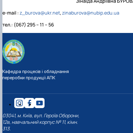
Зінаїда Андріївна БУРОВ
e-mail :
z_burova@ukr.net
,
zinaburova@nubip.edu.ua
тел.: (067) 295 – 11 – 56
Кафедра процесів і обладнання
переробки продукції АПК
03041, м. Київ, вул. Героїв Оборони,
12в, навчальний корпус № 11, кімн.
313.