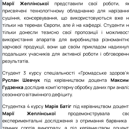
Марії Жеплінської
представили свої роботи, як
присвячені технологічному обладнанню для нарізання
сушіння, консервування, що використовуються вже н
тільки на теренах Європи, але й на кафедрі. Студенти н
тільки донесли тезисно свої пропозиції і можливост
використання апаратів для виробництва різноманітно
харчової продукції, вони ще своїм прикладом надихнул
подальших учасників для активної роботи і обговоренн
результатів.
Студент 3 курсу спеціальності «Громадське здоров’я
Руслан Шевчук
під керівництвом доцента
Максим
Гудзенка
дослідив комп’ютерну обробку даних при аналіз
сезонного вітамінного дефіциту.
Студентка 4 курсу
Марія Батіг
під керівництвом доцент
Марії Жеплінської
продемонструвала сво
експериментальні дослідження з отримання барвника 
темних сортів винограду, а під керівництвом доцент