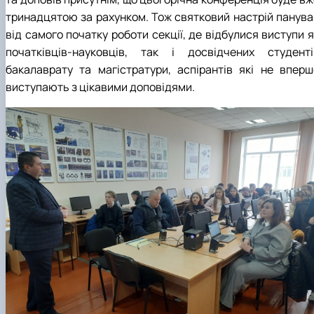
тринадцятою за рахунком. Тож святковий настрій панува
від самого початку роботи секції, де відбулися виступи 
початківців-науковців, так і досвідчених студенті
бакалаврату та магістратури, аспірантів які не вперш
виступають з цікавими доповідями.