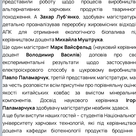
представили роботу щодо процесів виробництв
альтернативних харчових продуктів тваринног
походження. А
Захар Луб’янко
, здобувач магістратури
детально проаналізував переробку жировмісних відході
АПК для отримання екологічного біопалива пі
керівництвом доцента
Михайла Муштрука
.
Ще один магістрант
Марк Вайсфельд
(науковий керівник
доцент
Володимир Василів
) доповів про сво
експериментальні результати щодо застосуванн
електроіскрового способу в цукровому виробництві
Павло Паламарчук
, третій представник магістратури, м
за честь розповісти всім присутнім про порівняльну оцін
якості китайських ковбас за вмістом мінеральни
компонентів. Досвід наукового керівника
Ігор
Паламарчука
здобувачу магістратури неабияк здався.
А ще були виступи наших гостей – студентів Національног
університету харчових технологій, які під керівництво
доцента кафедри біотехнології продуктів бродіння 