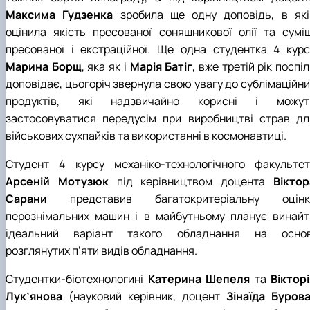
Максима Гудзенка
зробила ще одну доповідь, в які
оцінила якість пресованої соняшникової олії та суміш
пресованої і екстраційної. Ще одна студентка 4 курс
Марина Борщ
, яка як і
Марія Батіг
, вже третій рік поспі
доповідає, цьогоріч звернула свою увагу до сублімаційни
продуктів, які надзвичайно корисні і можут
застосовуватися передусім при виробництві страв дл
військових сухпайків та використанні в космонавтиці.
Студент 4 курсу механіко-технологічного факультет
Арсеній Мотузюк
під керівництвом доцента
Віктор
Сарани
представив багатокритеріальну оцінк
перознімальних машин і в майбутньому планує винайт
ідеальний варіант такого обладнання на основ
розглянутих п’яти видів обладнання.
Студентки-біотехнологині
Катерина Шепеля
та
Вікторі
Лук’янова
(науковий керівник, доцент
Зінаїда Буров