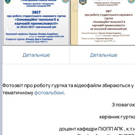
Детальніше
Детальніше
Фотозвіт про роботу гуртка та відеофайли збираються у
тематичному
фотоальбомі
.
З повагою
керівник гуртк
доцент кафедри ПіОПП АПК , к.т.