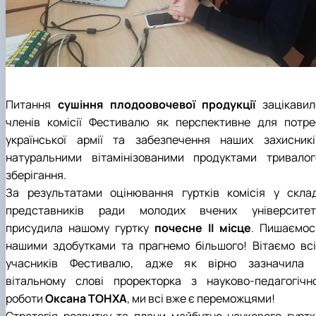
Питання
сушіння плодоовочевої продукції
зацікавил
членів комісії Фестивалю як перспективне для потре
української армії та забезпечення наших захисникі
натуральними вітамінізованими продуктами тривалог
зберігання.
За результатами оцінювання гуртків комісія у склад
представників ради молодих вчених університет
присудила нашому гуртку
почесне ІІ місце
. Пишаємос
нашими здобутками та прагнемо більшого! Вітаємо всі
учасників Фестивалю, адже як вірно зазначила 
вітальному слові проректорка з науково-педагогічно
роботи
Оксана ТОНХА
, ми всі вже є переможцями!
Стратегія розвитку та плани майбутнє наукового гуртк