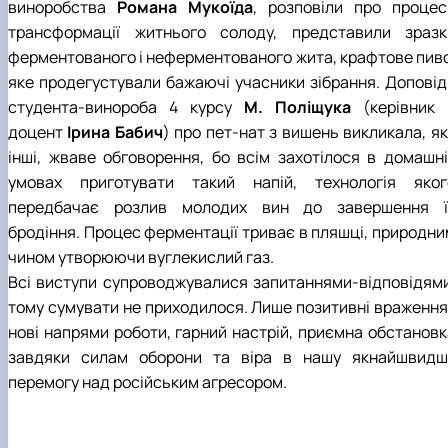
виноробства
Романа Мукоїда
, розповіли про процес
трансформації житнього солоду, представили зразк
ферментованого і неферментованого жита, крафтове пиво
яке продегустували бажаючі учасники зібрання. Доповід
студента-винороба 4 курсу
М. Поліщука
(керівник 
доцент
Ірина Бабич
) про пет-нат з вишень викликала, як
інші, жваве обговорення, бо всім захотілося в домашні
умовах приготувати такий напій, технологія яког
передбачає розлив молодих вин до завершення ї
бродіння. Процес ферментації триває в пляшці, природни
чином утворюючи вуглекислий газ.
Всі виступи супроводжувалися запитаннями-відповідями
тому сумувати не приходилося. Лише позитивні враження 
нові напрями роботи, гарний настрій, приємна обстановк
завдяки силам оборони та віра в нашу якнайшвидш
перемогу над російським агресором.