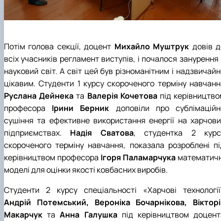
Потім голова секції, доцент
Михайло Муштрук
довів д
всіх учасників регламент виступів, і почалося занурення
науковий світ. А світ цей був різноманітним і надзвичай
цікавим. Студенти 1 курсу скороченого терміну навчанн
Руслана Дейнека
та
Валерія Кочетова
під керівництво
професора
Ірини Берник
доповіли про сублімаційн
сушіння та ефективне використання енергії на харчови
підприємствах.
Надія Сватова
, студентка 2 курс
скороченого терміну навчання, показала розроблені пі
керівництвом професора
Ігоря Паламарчука
математичн
моделі для оцінки якості ковбасних виробів.
Студенти 2 курсу спеціальності «Харчові технології
Андрій Потемський, Вероніка Бочарнікова, Вікторі
Макарчук
та
Анна Галушка
під керівництвом доцент