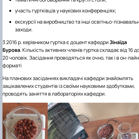
участь гуртківців у наукових конференціях;
екскурсії на виробництво та інші освітньо-пізнавальн
заходи.
3 2016 р. керівником гуртка є доцент кафедри
Зінаїда
Бурова
. Кількість активних членів гуртка складає від 16 д
20 чоловік. Засідання проводяться як очно, так і в он-лайн
форматі
На планових засіданнях викладачі кафедри знайомлять
зацікавлених студентів із своїми науковими здобутками,
проводять заняття в лабораторіях кафедри.