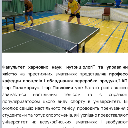
Факультет харчових наук, нутриціології та управлінн
якістю
на престижних змаганнях представляв
професо
кафедри процесів і обладнання переробки продукції АП
Ігор Паламарчук
.
Ігор Павлович
уже багато років активн
займається настільним тенісом та є справжні
популяризатором цього виду спорту в університеті. Ві
очолює секцію настільного тенісу, проводить тренування 
студентами та готує спортсменів, які успішно представляю
університет на всеукраїнських змаганнях і здобувают