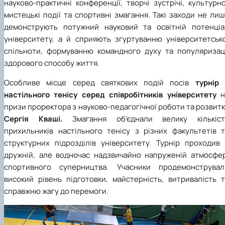
науково-практичні конференції, творчі зустрічі, культурн
мистецькі події та спортивні змагання. Такі заходи не ли
демонструють потужний науковий та освітній потенціа
університету, а й сприяють згуртуванню університетсько
спільноти, формуванню командного духу та популяризаці
здорового способу життя.
Особливе місце серед святкових подій посів
турнір 
настільного тенісу серед співробітників університету
н
призи проректора з науково-педагогічної роботи та розвит
Сергія Кваші
.
Змагання об’єднали велику кількіст
прихильників настільного тенісу з різних факультетів т
структурних підрозділів університету. Турнір проходив 
дружній, але водночас надзвичайно напруженій атмосфер
спортивного суперництва. Учасники продемонструвал
високий рівень підготовки, майстерність, витривалість т
справжню жагу до перемоги.