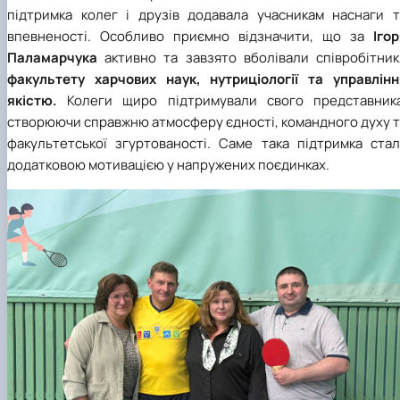
підтримка колег і друзів додавала учасникам наснаги т
впевненості. Особливо приємно відзначити, що за
Іго
Паламарчука
активно та завзято вболівали співробітник
факультету харчових наук, нутриціології та управлінн
якістю.
Колеги щиро підтримували свого представника
створюючи справжню атмосферу єдності, командного духу т
факультетської згуртованості. Саме така підтримка стал
додатковою мотивацією у напружених поєдинках.