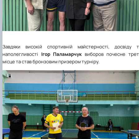
Завдяки високій спортивній майстерності, досвіду т
наполегливості
Ігор Паламарчук
виборов почесне трет
місце та став бронзовим призером турніру.