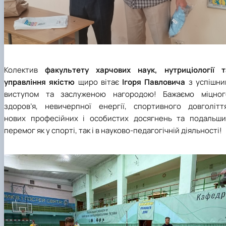
Колектив
факультету харчових наук, нутриціології т
управління якістю
щиро вітає
Ігоря Павловича
з успішни
виступом та заслуженою нагородою! Бажаємо міцног
здоров’я, невичерпної енергії, спортивного довголіття
нових професійних і особистих досягнень та подальши
перемог як у спорті, так і в науково-педагогічній діяльності!