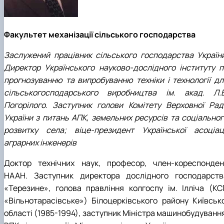
Факультет механізації сільського господарства
Заслужений працівник сільського господарства України
Директор Українського науково-дослідного інституту п
прогнозуванню та випробуванню техніки і технології дл
сільськогосподарського виробництва ім. акад. Л.В
Погорілого. Заступник голови Комітету Верховної Рад
України з питань АПК, земельних ресурсів та соціальног
розвитку села; віце-президент Української асоціаці
аграрних інженерів
Доктор технічних наук, професор, член-кореспонден
НААН. Заступник директора дослідного господарств
«Терезине», голова правління колгоспу ім. Ілліча (КС
«Вільнотарасівське») Білоцерківського району Київсько
області (1985-1994), заступник Міністра машинобудування