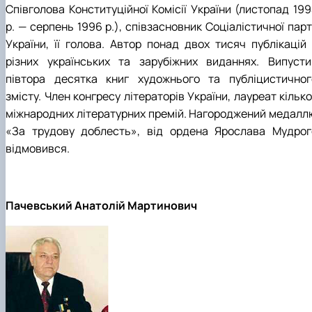
Співголова Конституційної Комісії України (листопад 199
р. — серпень 1996 р.), співзасновник Соціалістичної парт
України, її голова. Автор понад двох тисяч публікацій 
різних українських та зарубіжних виданнях. Випусти
півтора десятка книг художнього та публіцистичног
змісту. Член конгресу літераторів України, лауреат кільк
міжнародних літературних премій. Нагороджений медалл
«За трудову доблесть», від ордена Ярослава Мудрог
відмовився.
Пачевський Анатолій Мартинович