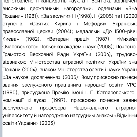
підготовлено 11 кандидатів наук. Д.Г. Войтюка відзначен
високими державними нагородами: орденами «Зна
Пошани» (1981), «За заслуги» ІІІ (1998), ІІ (2005) та І (202
ступенів, «Святих Кирила і Мефодія» Українсько
православної церкви (2004); медалями «До 1500-річч
Києва» (1982), «Ветеран праці» (1987), «Михайл
Очаповського» Польської академії наук (2008); Почесно
Грамотою Верховної Ради України (2004), трудово
відзнакою Міністерства аграрної політики України зна
Пошани (2004), знаком Міністерства освіти і науки Украї
«За наукові досягнення» (2005); йому присвоєно почесн
звання заслуженого працівника народної освіти УРС
(1990), присуджено Премію імені І. П. Котляревського 
номінації «Наука» (1997), присвоєно почесне званн
заслуженого професора Національного аграрног
університету й нагороджено нагрудним знаком «Відмінни
освіти України» (2003).