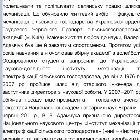
полегшувати та поліпшувати селянську працю шляхо
механізації. Це обумовило життєвий вибір — факульте
механізації сільського господарства Української орден
Трудового Червоного Прапора сільськогосподарсько
академії (м. Київ). Маючи хист та любов до науки, Валер
Адамчук був ще й завзятим спортсменом. Протягом усі
років навчання він очолював збірну академії з волейболу
Обдарованого студента запросили до Українськог
науково-дослідного інституту механізації т
електрифікації сільського господарства, де він з 1976 п
2007 рр. пройшов шлях від старшого інженера д
заступника директора з наукової роботи. У 2007—2011 рр
обіймав посаду віце-президента — головного вченог
секретаря Національної академії аграрних наук України. 
червні 2011 р., В. В. Адамчука призначено директоро
Національного наукового центру «Інститут механізації т
електрифікації сільського господарства» (нині — «Інстит
механіки та автоматики агропромислового виробництв