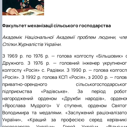
Факультет механізації сільського господарства
Академік Національної Академії проблем людини, чле
Спілки Журналістів України.
З 1969 р. по 1976 р. — голова колгоспу «Більшовик» с
Дружного. З 1976 р. — головний інженер укрупненог
колгоспу «Росія» с. Радівки. З 1990 р. — голова колгосп
«Росія». З 1992 р. голова КСП «Росія», з 2000 р. — голо
приватно-орендного сільськогосподарськог
підприємства «Радівське». За період робот
нагороджений орденом «Дружби народів», ордено
«Ярослава Мудрого» V ступеня, орденом Святог
Володимира та медалями. «Заслужений раціоналізато
України», «Кращий за професією серед керівникі
господарств України», Герой України, «Відмінни