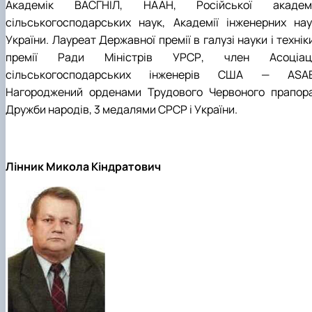
Академік ВАСГНІЛ, НААН, Російської академі
сільськогосподарських наук, Академії інженерних нау
України. Лауреат Державної премії в галузі науки і технік
премії Ради Міністрів УРСР, член Асоціаці
сільськогосподарських інженерів США — ASAE
Нагороджений орденами Трудового Червоного прапора
Дружби народів, 3 медалями СРСР і України.
Лінник Микола Кіндратович