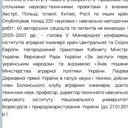
спільними науково-технічними проектами з вченим
Австрії, Польщі, Іспанії, Китаю, Росії та інших країн
Опублікував понад 220 наукових і навчально-методични
робіт; 40 авторських свідоцтв та патентів на винаходи. 
2005–2007 рр. – голова V Міжнародної конференці
інститутів аграрної інженерії країн Центральної та Східн
Європи. Нагороджений грамотами Кабінету Міністрі
України, Верховної Ради України «За заслуги пере
українським народом» та відзнакою «Знак пошани
Міністерства аграрної політики України. Лауреа
Державної премії України в галузі науки і техніки, дійсн
член Болонського клубу аграрних інженерів, докто
технічних наук, професор, директор технічного навчально
наукового інституту Національного університет
біоресурсів і природокористування України (до 27.01.201
р.).