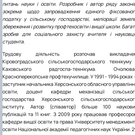
питань науки і освіти. Розробник і автор ряду законів
зокрема щодо запровадження єдиного фіксованог
податку у сільському господарстві, меліорації земель
збереження і розвитку профтехосвіти і вищої школи. Бага
зробив для соціального захисту вчителя і науковця
студента.
Трудову діяльність розпочав викладаче
Кіровоградського сільськогосподарського технікуму 
Каховського радгоспа-технікума. Очолюва
Красноперекопське профтехучилище. У 1991 - 1994 роках 
заступник начальника Херсонського обласного управлінн
освіти, доцент кафедри механізації сільськог
господарства Херсонського сільськогосподарськог
інституту. Автор (співавтор) більше 100 наукови
публікацій та 11 книг. З 2009 року працював професоро
кафедри вищої освіти та права Університету менеджмент
освіти Національної академії педагогічних наук України. 