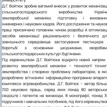
університету.
Д.Г. Войтюк зробив вагомий внесок у розвиток механізаці
сільськогосподарського виробництва України
землеробської механіки, підготовку і вихованн
інженерних і наукових кадрів. Його дослідження та науко
праці присвячено головним чином розробці й оптимізаці
засобів механізації раціонального і безпечного дл
зовнішнього середовища застосування пестицидів 
боротьбі з основними шкідниками, хворобам
сільськогосподарських культур і бур’янами.
Під керівництвом Д.Г. Войтюка відкрито новий напрям 
розвитку землеробської механіки – технології точног
землеробства і створено проблемну лабораторію, в які
розроблено вітчизняні інформаційно-програмно-апаратн
комплекси агровиробництва. Д.Г. Войтюк – автор більш
700 наукових праць, серед яких понад 80 авторськи
свідоцтв і патентів на винаходи, 8 монографії, понад 3
підручників і навчальних посібників, під його керівництв