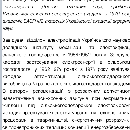
господарства. Доктор технічних наук, професо
Української сільськогосподарської академії з 1970 року
академік ВАСГНІЛ, академік Української академії аграрни
наук.
Завідувач відділом електрифікації Українського науково
дослідного інституту механізації та електрифікаці
сільського господарства у 1956-1962 роках. Завідува
кафедри застосування електроенергії в сільськом
господарстві у 1962-1974 роках, з 1974 року завідува
кафедри автоматизації сільськогосподарськог
виробництва Української сільськогосподарської академії
Є автором рекомендацій з розрахунку допустимог
навантаження асинхронних двигунів при анормальни
живленні від сільськогосподарської електромережі
методик проектування систем управління технологічним
процесами в тваринництві, енергетичних розрахункі
світлонепроникних теплиць; концепції енергозбереженн