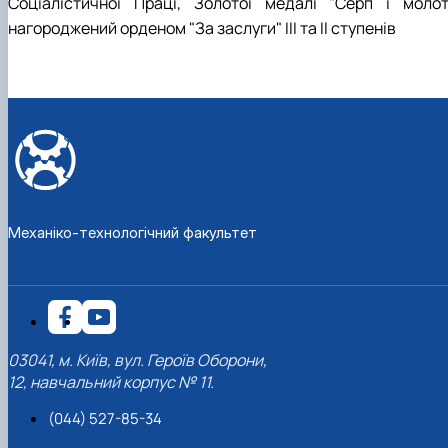
Соціалістичної Праці, Золотої медалі "Серп і молот"
нагороджений орденом "За заслуги" ІІІ та ІІ ступенів
Механіко-технологічний факультет
03041, м. Київ, вул. Героїв Оборони,
12, навчальний корпус № 11.
(044) 527-85-34