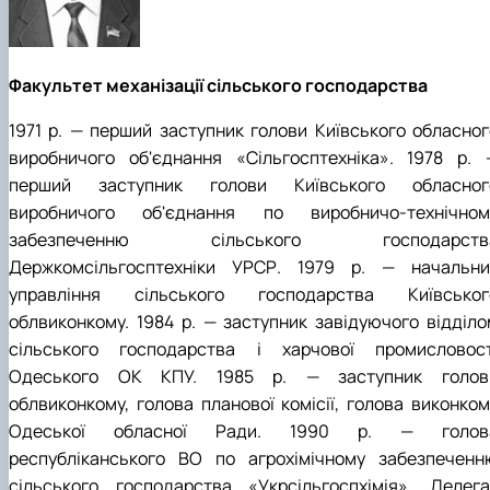
Факультет механізації сільського господарства
1971 р. — перший заступник голови Київського обласног
виробничого об'єднання «Сільгосптехніка». 1978 р. 
перший заступник голови Київського обласног
виробничого об'єднання по виробничо-технічном
забезпеченню сільського господарств
Держкомсільгосптехніки УРСР. 1979 р. — начальни
управління сільського господарства Київськог
облвиконкому. 1984 р. — заступник завідуючого відділо
сільського господарства і харчової промисловост
Одеського ОК КПУ. 1985 р. — заступник голов
облвиконкому, голова планової комісії, голова виконком
Одеської обласної Ради. 1990 р. — голов
республіканського ВО по агрохімічному забезпеченн
сільського господарства «Укрсільгоспхімія». Делега