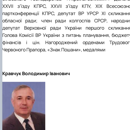
XXVII з’їзду КПРС, XXVII з’їзду КПУ, XIX Всесоюзно
партконференції КПРС, депутат ВР УРСР XI скликання
обласної ради; член ради колгоспів СРСР, народни
депутат Верховної ради України першого скликання
Голова Комісії ВР України з питань планування, бюджету
фінансів і цін. Нагороджений орденами Трудовог
Червоного Прапора, «Знак Пошани», медалями
Кравчук Володимир Іванович