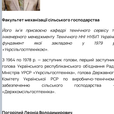
Факультет механізації сільського господарства
Його ім’я присвоєно кафедрі технічного сервісу т
інженерного менеджменту Технічного ННІ НУБіП України
фундамент якої закладено у 1979 р
«Укрсільгосптехнікою».
З 1964 по 1978 р. — заступник голови, перший заступник
голова Українського республіканського об'єднання Рад
Міністрів УРСР «Укрсільгосптехніка», голова Державног
Комітету Української РСР по виробничо-технічном
забезпеченню сільського господарства 
«Держкомсільгосптехніка».
Погорілий Леонід Володимирович