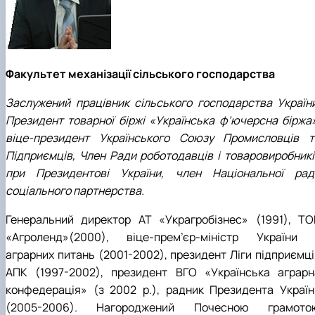
Факультет механізації сільського господарства
Заслужений працівник сільського господарства України
Президент товарної біржі «Українська ф’ючерсна біржа»
віце-президент Українського Союзу Промисловців т
Підприємців, Член Ради роботодавців і товаровиробникі
при Президентові України, член Національної рад
соціального партнерства.
Генеральний директор АТ «Украгробізнес» (1991), ТО
«Агроленд»(2000), віце-прем’єр-міністр України 
аграрних питань (2001-2002), президент Ліги підприємці
АПК (1997-2002), президент ВГО «Українська аграрн
конфедерація» (з 2002 р.), радник Президента Україн
(2005-2006). Нагороджений Почесною грамото