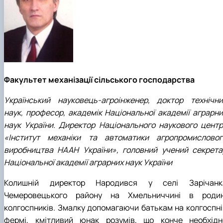
Факультет механізації сільського господарства
Український науковець-агроінженер, доктор технічни
наук, професор, академік Національної академії аграрни
наук України. Директор Національного наукового центр
«Інститут механіки та автоматики агропромисловог
виробництва НААН України», головний учений секрета
Національної академії аграрних наук України
Колишній директор Народився у селі Зарічанк
Чемеровецького району на Хмельниччині в родин
колгоспників. Змалку допомагаючи батькам на колгоспні
фермі, кмітливий юнак розумів, що конче необхідн