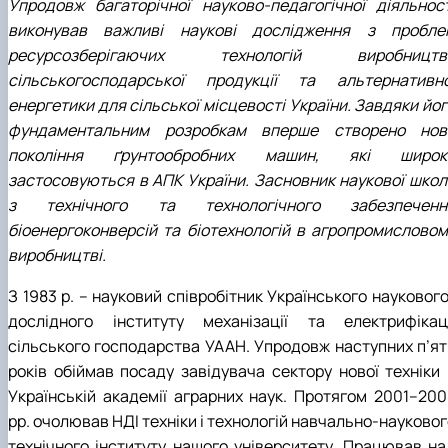
Упродовж багаторічної науково-педагогічної діяльност
виконував важливі наукові дослідження з пробле
ресурсозберігаючих технологій виробництв
сільськогосподарської продукції та альтернативно
енергетики для сільської місцевості України. Завдяки йо
фундаментальним розробкам вперше створено нов
покоління ґрунтообробних машин, які широк
застосовуються в АПК України. Засновник наукової школ
з технічного та технологічного забезпеченн
біоенергоконверсій та біотехнологій в агропромисловом
виробництві.
З 1983 р. – науковий співробітник Українського науковог
дослідного інституту механізації та електрифікаці
сільського господарства УААН. Упродовж наступних п’ят
років обіймав посаду завідувача сектору нової техніки 
Українській академії аграрних наук. Протягом 2001–200
рр. очолював НДІ техніки і технологій навчально-науково
технічного інституту нашого університету. Працював на