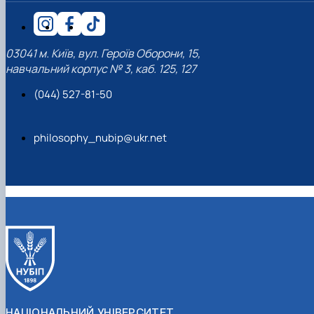
клуб»
Науковий гурток «Філософські проблеми
міжособистісної та міжгрупової комунікаці…
Науковий гурток «Історія держави і права
03041 м. Київ, вул. Героїв Оборони, 15,
України»
навчальний корпус № 3, каб. 125, 127
(044) 527-81-50
philosophy_nubip@ukr.net
НАЦІОНАЛЬНИЙ УНІВЕРСИТЕТ