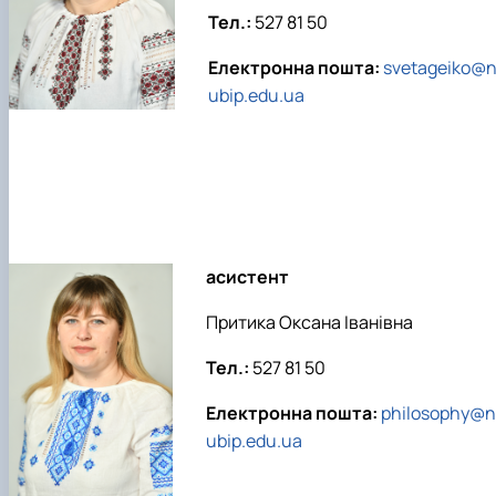
клуб»
Тел.:
527 81 50
Науковий гурток «Філософські проблеми
міжособистісної та міжгрупової комунікаці…
Електронна пошта:
svetageiko@
Науковий гурток «Історія держави і права
ubip.edu.ua
України»
асистент
Притика Оксана Іванівна
Тел.:
527 81 50
Електронна пошта:
philosophy@n
ubip.edu.ua