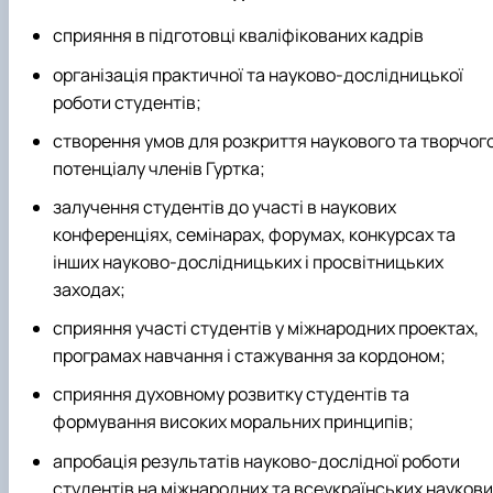
клуб»
сприяння в підготовці кваліфікованих кадрів
Науковий гурток «Філософські проблеми
міжособистісної та міжгрупової комунікаці…
організація практичної та науково-дослідницької
Науковий гурток «Історія держави і права
роботи студентів;
України»
створення умов для розкриття наукового та творчог
потенціалу членів Гуртка;
залучення студентів до участі в наукових
конференціях, семінарах, форумах, конкурсах та
інших науково-дослідницьких і просвітницьких
заходах;
сприяння участі студентів у міжнародних проектах,
програмах навчання і стажування за кордоном;
сприяння духовному розвитку студентів та
формування високих моральних принципів;
апробація результатів науково-дослідної роботи
студентів на міжнародних та всеукраїнських наукови