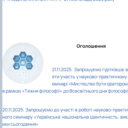
Оголошення
21.11.2025. Запрошуємо гуртківців
в
яти участь у науково-практичному 
емінарі
«Мистецтво бути оратором
в рамках «Тижня філософії» до Всесвітнього дня філософі
20.11.2025. Запрошуємо до участі в роботі науково-практ
ного семінару «Українська національна ідентичність: вик
ики сьогодення»