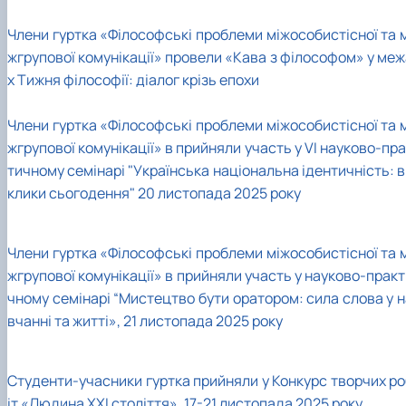
Члени гуртка «Філософські проблеми міжособистісної та м
жгрупової комунікації» провели «Кава з філософом» у меж
х Тижня філософії: діалог крізь епохи
Члени гуртка «Філософські проблеми міжособистісної та м
жгрупової комунікації» в прийняли участь у VI науково-пр
тичному семінарі "Українська національна ідентичність: 
клики сьогодення" 20 листопада 2025 року
Члени гуртка «Філософські проблеми міжособистісної та м
жгрупової комунікації» в прийняли участь у науково-прак
чному семінарі “Мистецтво бути оратором: сила слова у н
вчанні та житті», 21 листопада 2025 року
Студенти-учасники гуртка прийняли у Конкурс творчих ро
іт «Людина ХХІ століття», 17-21 листопада 2025 року