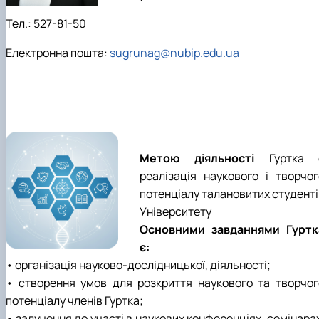
клуб»
Науковий гурток «Філософські проблеми
Тел.: 527-81-50
міжособистісної та міжгрупової комунікаці…
Електронна пошта:
sugrunag@nubip.edu.ua
Науковий гурток «Історія держави і права
України»
Метою діяльності
Гуртка 
реалізація наукового і творчог
потенціалу талановитих студенті
Університету
Основними завданнями Гуртк
є:
• організація науково-дослідницької, діяльності;
• створення умов для розкриття наукового та творчог
потенціалу членів Гуртка;
• залучення до участі в наукових конференціях, семінара