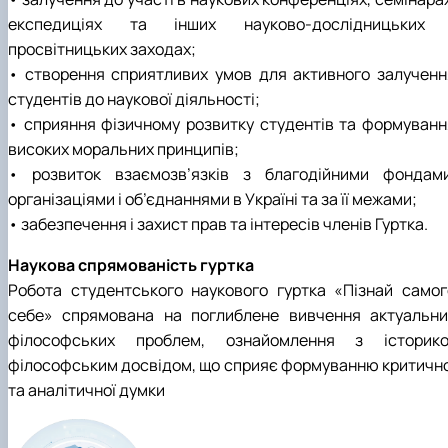
експедиціях та інших науково-дослідницьких 
просвітницьких заходах;
• створення сприятливих умов для активного залученн
студентів до наукової діяльності;
• сприяння фізичному розвитку студентів та формуванн
високих моральних принципів;
• розвиток взаємозв’язків з благодійними фондами
організаціями і об’єднаннями в Україні та за її межами;
• забезпечення і захист прав та інтересів членів Гуртка.
Наукова спрямованість гуртка
Робота студентського наукового гуртка «Пізнай самог
себе» спрямована на поглиблене вивчення актуальни
філософських проблем, ознайомлення з історико
філософським досвідом, що сприяє формуванню критично
та аналітичної думки