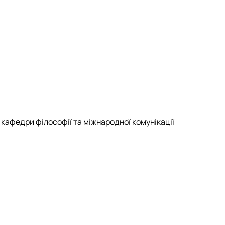
ідносин»
нього»
ної та міжгрупової комунікаці…
кафедри філософії та міжнародної комунікації