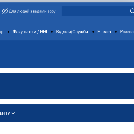
Для людей з вадами зору
ments
ар
Факультети / ННІ
Відділи/Служби
E-learn
Розкл
ЕНТУ