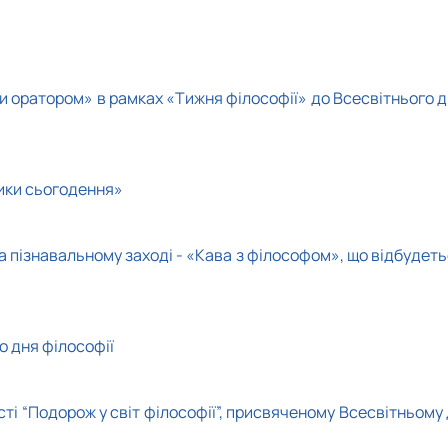
и оратором»
в рамках «Тижня філософії» до Всесвітнього д
лики сьогодення»
та пізнавальному заході - «Кава з філософом», що відбудет
го дня філософії
сті
“Подорож у світ філософії”
, присвяченому Всесвітньому 