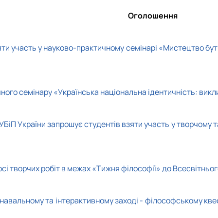
Оголошення
ти участь у науково-практичному семінарі
«Мистецтво бут
ичного семінару «Українська національна ідентичність: вик
 НУБіП України запрошує студентів взяти участь у творчому 
курсі творчих робіт в межах «Тижня філософії» до Всесвітньо
знавальному та інтерактивному заході - філософському кве