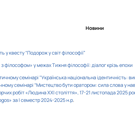
Новини
ь у квесту “Подорож у світ філософії”
з філософом» у межах Тижня філософії: діалог крізь епохи
ктичному семінарі "Українська національна ідентичність: в
ному семінарі “Мистецтво бути оратором: сила слова у навч
рчих робіт «Людина ХХІ століття», 17-21 листопада 2025 ро
gos» за І семестр 2024-2025 н.р
.