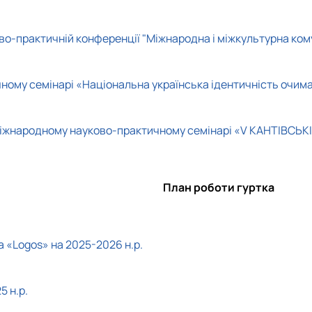
о-практичній конференції "Міжнародна і міжкультурна комун
чному семінарі «Національна українська ідентичність очим
у міжнародному науково-практичному семінарі «V КАНТІВСЬ
План роботи гуртка
 «Logos» на 2025-2026 н.р.
5 н.р.