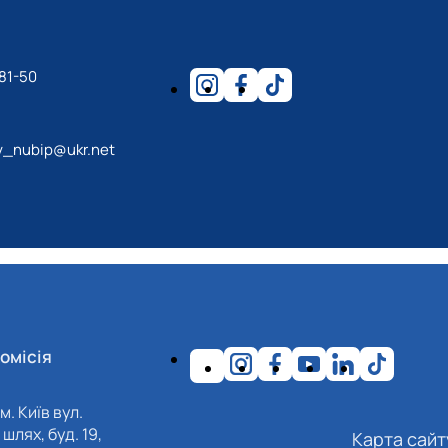
81-50
y_nubip@ukr.net
омісія
м. Київ вул.
шлях, буд. 19,
Карта сайт