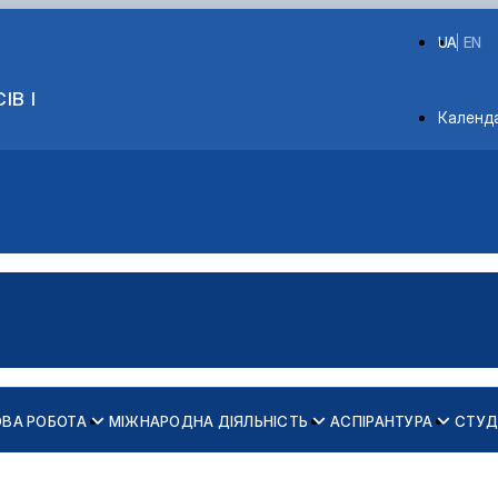
UA
EN
ІВ І
Depart
Календ
ОВА РОБОТА
МІЖНАРОДНА ДІЯЛЬНІСТЬ
АСПІРАНТУРА
СТУД
ільні комунікації та регіо…
ії