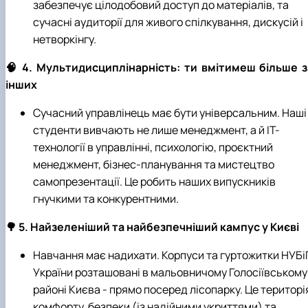
забезпечує цілодобовий доступ до матеріалів, та
сучасні аудиторії для живого спілкування, дискусій і
нетворкінгу.
🧠 4. Мультидисциплінарність: ти вмітимеш більше з
інших
Сучасний управлінець має бути універсальним. Наші
студенти вивчають не лише менеджмент, а й ІТ-
технології в управлінні, психологію, проєктний
менеджмент, бізнес-планування та мистецтво
самопрезентації. Це робить наших випускників
гнучкими та конкурентними.
🌳 5. Найзеленіший та найбезпечніший кампус у Києві
Навчання має надихати. Корпуси та гуртожитки НУБі
України розташовані в мальовничому Голосіївському
районі Києва - прямо посеред лісопарку. Це територі
комфорту, безпеки (із надійними укриттями) та