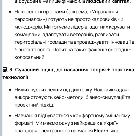
відбудови є не лише фінанси, а
людський капітал
.
Наші освітні програми (зокрема, «Управління
персоналом») готують не просто кадровиків чи
менеджерів. Ми готуємо лідерів, здатних керувати
командами, адаптувати ветеранів, розвивати
територіальні громади та впроваджувати інновації в
бізнесі та освіті. Попит на таких фахівців сьогодні -
колосальний!
💻 3. Сучасний підхід до навчання: теорія + практика 
технології
Ніяких нудних лекцій під диктовку. Наші викладачі
використовують кейс-методи, бізнес-симуляції та
проєктний підхід.
Навчання відбувається у комфортному змішаному
форматі. Ми маємо одну з найкращих в Україні
платформ електронного навчання
Elearn
, яка