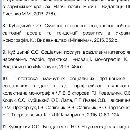
в зарубіжних країнах: Навч. посіб. Ніжин : Видавець П
Лисенко М.М., 2013. 278 с.
8. Кубіцький С.О. Сучасні технології соціальної роботи
світовий досвід та тенденції розвитку в Україні
монографія. К. : Видавництво «Міленіум», 2015. 332 с.
9. Кубіцький С.О. Соціальні послуги вразливим категорія
населення: теорія, практика, інновації: монографія. К. 
Видавництво «Міленіум», 2016. 484 с.
10. Підготовка майбутніх соціальних працівників 
соціальних педагогів до професійної діяльності
колективна монографія / Л.В. Вікторова, Т.І. Ковальчук, О.
Кошук, С.О. Кубіцький, О.В. Лапа, П.Г. Лузан, О.В. Наконечн
О.М. Прохорчук, І.В. Сопівник, Р.В. Сопівник, Р.О. Тарасенк
Н.Т. Тверезовська. К. : «ЦК Компринт», 2016. С. 80–124.
11. Кубіцький С.О., Бондаренко Н.О. Науково-дослідницьк