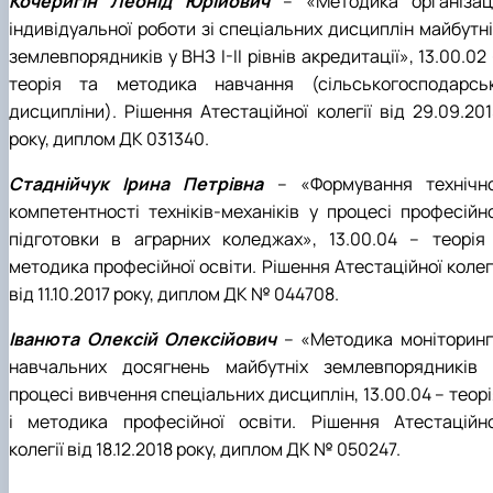
Кочеригін Леонід Юрійович
– «Методика організаці
індивідуальної роботи зі спеціальних дисциплін майбутні
землевпорядників у ВНЗ І-ІІ рівнів акредитації», 13.00.02
теорія та методика навчання (сільськогосподарськ
дисципліни). Рішення Атестаційної колегії від 29.09.201
року, диплом ДК 031340.
Стаднійчук Ірина Петрівна
– «Формування технічно
компетентності техніків-механіків у процесі професійно
підготовки в аграрних коледжах», 13.00.04 – теорія 
методика професійної освіти. Рішення Атестаційної колег
від 11.10.2017 року, диплом ДК № 044708.
Іванюта Олексій Олексійович
– «Методика моніторинг
навчальних досягнень майбутніх землевпорядників 
процесі вивчення спеціальних дисциплін, 13.00.04 – теор
і методика професійної освіти. Рішення Атестаційно
колегії від 18.12.2018 року, диплом ДК № 050247.