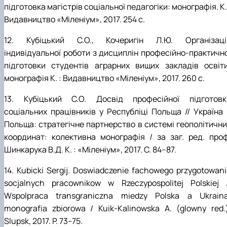
підготовка магістрів соціальної педагогіки: монографія. К.
Видавництво «Міленіум», 2017. 254 с.
12. Кубіцький С.О., Кочеригін Л.Ю. Організаці
індивідуальної роботи з дисциплін професійно-практично
підготовки студентів аграрних вищих закладів освіти
монографія К. : Видавництво «Міленіум», 2017. 260 с.
13. Кубіцький С.О. Досвід професійної підготовк
соціальних працівників у Республіці Польща // Україна 
Польща: стратегічне партнерство в системі геополітични
координат: колективна монографія / за заг. ред. проф
Шинкарука В.Д. К. : «Міленіум», 2017. С. 84–87.
14. Kubicki Sergij. Doswiadczenie fachowego przygotowan
socjalnych pracownikow w Rzeczypospolitej Polskiej /
Wspolpraca transgraniczna miedzy Polska a Ukraina
monografia zbiorowa / Kuik-Kalinowska A. (glowny red.)
Slupsk, 2017. P. 73–75.