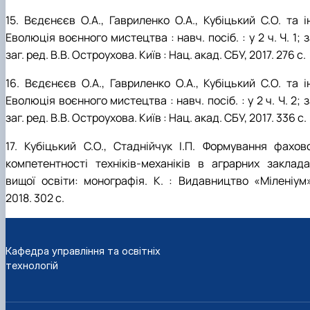
15. Вєдєнєєв О.А., Гавриленко О.А., Кубіцький С.О. та і
Еволюція воєнного мистецтва : навч. посіб. : у 2 ч. Ч. 1; 
заг. ред. В.В. Остроухова. Київ : Нац. акад. СБУ, 2017. 276 с.
16. Вєдєнєєв О.А., Гавриленко О.А., Кубіцький С.О. та і
Еволюція воєнного мистецтва : навч. посіб. : у 2 ч. Ч. 2; 
заг. ред. В.В. Остроухова. Київ : Нац. акад. СБУ, 2017. 336 с.
17. Кубіцький С.О., Стаднійчук І.П. Формування фахово
компетентності техніків-механіків в аграрних заклада
вищої освіти: монографія. К. : Видавництво «Міленіум»
2018. 302 с.
Кафедра управління та освітніх
технологій