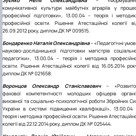
Зуєнко Неля Олександрівна
– «Формуванн
комунікативної культури майбутніх аграріїв у процес
професійної підготовки», 13.00.04 – теорія і методик
професійної освіти. Рішення Атестаційної колегії ві
26.09.2012 року, диплом ДК № 009515.
Бондаренко Наталія Олександрівна
– «Педагогічні умов
науково-дослідницької підготовки магістрів соціально
педагогіки», 13.00.04 – теорія і методика професійно
освіти. Рішення Атестаційної колегії від 16.05.2014 рок
диплом ДК № 021658.
Воронцов Олександр Станіславович
– «Розвито
фахової компетентності молодших офіцерів органі
виховної та соціально-психологічної роботи Збройних Си
України в системі підвищення кваліфікації», 13.00.04 
теорія і методика професійної освіти. Рішення Атестаційн
колегії від 22.12.2014 року, диплом ДК № 025444.