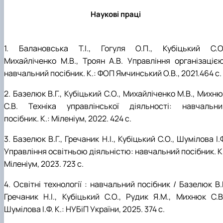
Наукові праці
1. Балановська Т.І., Гогуля О.П., Кубіцький С.О.
Михайліченко М.В., Троян А.В. Управління організацією
навчальний посібник. К.: ФОП Ямчинський О.В., 2021.464 с.
2. Базелюк В.Г., Кубіцький С.О., Михайліченко М.В., Михн
С.В.
Техніка управлінської діяльності: навчальни
посібник. К.: Міленіум, 2022. 424 с.
3. Базелюк В.Г., Гречаник Н.І., Кубіцький С.О., Шумілова І.
Управління освітньою діяльністю: навчальний посібник. К
Міленіум, 2023. 723 с.
4. Освітні технології : навчальний посібник / Базелюк В.
Гречаник Н.І., Кубіцький С.О., Рудик Я.М., Михнюк С.В.
Шумілова І.Ф. К.: НУБіП України, 2025. 374 с.