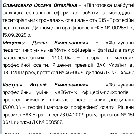
Опанасенко Оксана Віталіївна
– «Підготовка майбутні
фахівців соціальної сфери до роботи з молоддю 
територіальних громадах», спеціальність 015 «Професійн
підготовка». Диплом доктора філософії H25 № 002851 ві
15.09.2025 р.
Миценко Даніїл Вячеславович
– «Формуванн
педагогічних умінь майбутніх офіцерів – фахівців в галу
радіоелектроніки», 13.00.04 – теорія і методик
професійної освіти. Рішення президії ВАК України ві
08.11.2007 року, протокол № 46-06/9, диплом ДК № 043467
Кострач Віталій Вячеславович
– «Формуванн
професійних умінь майбутніх офіцерів-психологів 
процесі вивчення психолого-педагогічних дисциплін»
13.00.04 – теорія і методика професійної освіти. Рішенн
президії ВАК України від 28.04.2009 року, протокол № 15
06/1, диплом ДК № 050587.