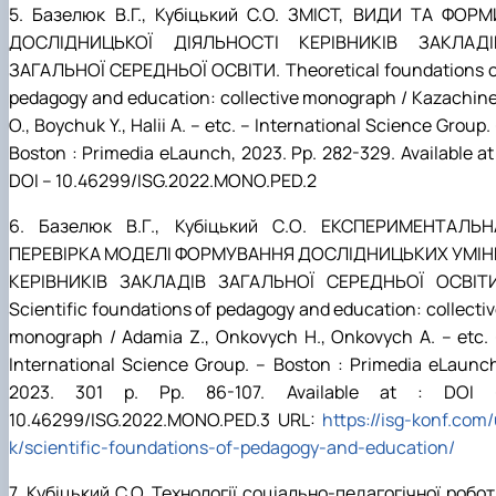
5. Базелюк В.Г., Кубіцький С.О.
ЗМІСТ, ВИДИ ТА ФОРМ
ДОСЛІДНИЦЬКОЇ ДІЯЛЬНОСТІ КЕРІВНИКІВ ЗАКЛАДІ
ЗАГАЛЬНОЇ СЕРЕДНЬОЇ ОСВІТИ.
Theoretical foundations 
pedagogy and education: collective monograph / Kazachin
O., Boychuk Y., Halii A. – etc. –
І
nternational Science Group.
Boston : Primedia eLaunch, 202
3
.
Рр
. 282-329. Available at
DOI – 10.46299/ISG.2022.MONO.PED.2
6.
Базелюк В
.
Г
.,
Кубіцький С
.
О
.
ЕКСПЕРИМЕНТАЛЬН
ПЕРЕВІРКА МОДЕЛІ ФОРМУВАННЯ ДОСЛІДНИЦЬКИХ УМІН
КЕРІВНИКІВ ЗАКЛАДІВ ЗАГАЛЬНОЇ СЕРЕДНЬОЇ ОСВІТИ
Scientific foundations of pedagogy and education: collecti
monograph / Adamia Z., Onkovych H., Onkovych A. – etc. 
І
nternational Science Group. – Boston : Primedia eLaunc
202
3
. 301
р
.
Рр
. 86-107. Available at : DOI 
10.46299/ISG.2022.MONO.PED.3 URL:
https://isg-konf.com
k/scientific-foundations-of-pedagogy-and-education/
7. Кубіцький С.О. Технології соціально-педагогічної робо