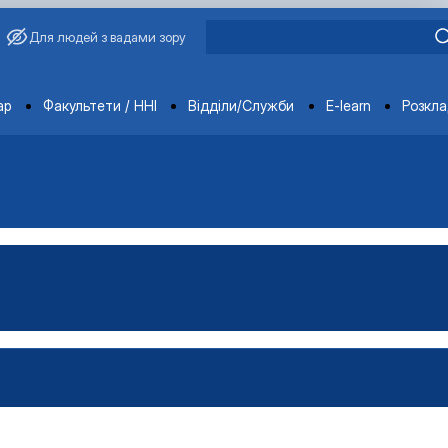
Для людей з вадами зору
ments
ар
Факультети / ННІ
Відділи/Служби
E-learn
Розкл
атура
стратура