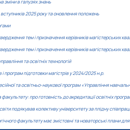
на зміни в галузях знань
я вступників 2025 року та оновлення положень
огами
вердження тем і призначення керівників магістерських квал
вердження тем і призначення керівників магістерських квал
правління та освітніх технологій
 програм підготовки магістрів у 2024/2025 н.р.
есійної та освітньо-наукової програм «Управління навчал
а факультету: про готовність до акредитації освітніх прогр
світи подякував колективу університету за плідну співпра
ічного факультету має змістовні та новаторські плани для