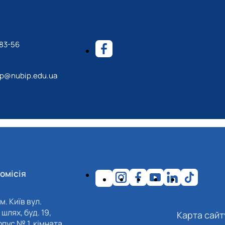
-83-56
p@nubip.edu.ua
омісія
м. Київ вул.
шлях, буд. 19,
Карта сайт
пус № 1, кімната