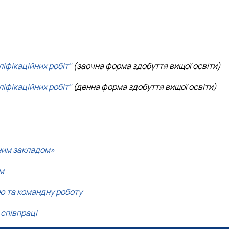
іфікаційних робіт"
(заочна форма здобуття вищої освіти)
іфікаційних робіт"
(денна форма здобуття вищої освіти)
ьним закладом»
ам
цю та командну роботу
 співпраці