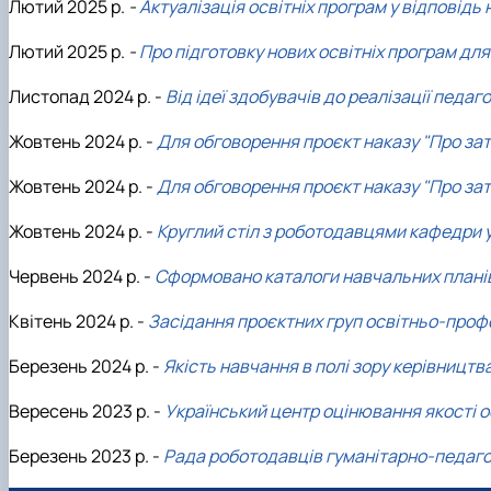
Лютий 2025 р.
-
Актуалізація освітніх програм у відповідь 
Лютий 2025 р.
-
Про підготовку нових освітніх програм дл
Листопад 2024 р. -
Від ідеї здобувачів до реалізації педаг
Жовтень 2024 р. -
Для обговорення проєкт наказу "Про зат
Жовтень 2024 р. -
Для обговорення проєкт наказу "Про зат
Жовтень 2024 р. -
Круглий стіл з роботодавцями кафедри у
Червень 2024 р. -
Сформовано каталоги навчальних планів і
Квітень 2024 р. -
Засідання проєктних груп освітньо-проф
Березень 2024 р. -
Якість навчання в полі зору керівництв
Вересень 2023 р. -
Український центр оцінювання якості о
Березень 2023 р. -
Рада роботодавців гуманітарно-педагог