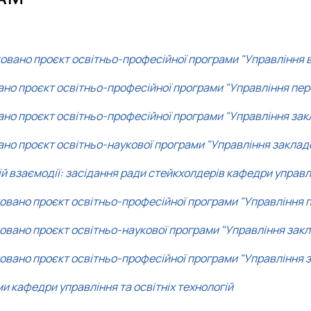
Управління закладом освіти (професійна)
Аспіранти
D3 «Менеджмент» ОПП «Управління закладом освіти» - маг
Управління закладом освіти (наукова)
Випускники
I10 "Соціальна робота та консультування" ОПП "Управління в
Обговорення освітніх програм
вано проєкт освітньо-професійної програми "Управління в
ано проєкт освітньо-професійної програми "Управління пе
но проєкт освітньо-професійної програми "Управління зак
но проєкт освітньо-наукової програми "Управління заклад
взаємодії: засідання ради стейкхолдерів кафедри управлін
овано проєкт освітньо-професійної програми "Управління 
овано проєкт освітньо-наукової програми "Управління закл
овано проєкт освітньо-професійної програми "Управління 
и кафедри управління та освітніх технологій