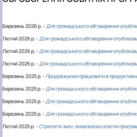
Як стати студентом?
Електронні навчальні курси
Науковий гурток
Чому НУБіП України – твій правильний вибір?
Практична підготовка
Науково-дослідна робота студентів
Часті запитання та відповіді
Портфоліо магістрів
Підготовка до ЄВІ
Березень 2026 р. -
Для громадського обговорення опубліко
Підготовчі курси до НМТ
Лютий 2026 р. -
Для громадського обговорення опубліков
Правила прийому 2026
Контактні дані
Лютий 2026 р. -
Для громадського обговорення опублікова
Лютий 2026 р. -
Для громадського обговорення опублікова
Березень 2025 р. -
Продовжуємо працювати в продуктивній 
Березень 2025 р. -
Для громадського обговорення опублік
Березень 2025 р. -
Для громадського обговорення опублік
Березень 2025 р. -
Для громадського обговорення опублік
Лютий 2025 р.
-
Стратегія змін: оновлюємо освітні програм