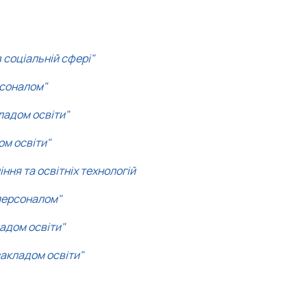
істратура
 соціальній сфері"
 соціальній сфері"
рсоналом"
ладом освіти"
ом освіти"
ня та освітніх технологій
персоналом"
адом освіти"
закладом освіти"