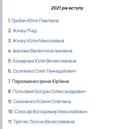
2021 рік вступу
Грибан Юлія Павлівна
Жінауі Ріад
Жінауі Юлія Миколаївна
Іванова Валентина Іванівна
Комарова Юлія Вячеславівна
Осипенко Олег Геннадійович
Пархоменко Ірина Юріївна
Польовий Богдан Олександрович
Сімоненко Ксенія Олегівна
Слюсар Володимир Миколайович
Третяк Поліна Вячеславівна