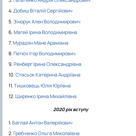
Галатенко Андрій Олександрович
Добиш Віталій Сергійович
Зінорук Ален Володимирович
Магей Ірина Володимирівна
Мурадян Мане Арамівна
Петюх Ігор Володимирович
Ренберг Ірина Олександрівна
Стасьок Катерина Андріївна
Тишковець Юлія Юріївна
Щиренко Ірина Михайлівна
2020 рік вступу
Баглай Антон Валерійович
Гребченко Ольга Миколаївна