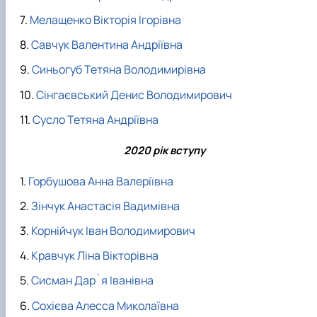
Мелащенко Вікторія Ігорівна
Савчук Валентина Андріївна
Синьогуб Тетяна Володимирівна
Сінгаєвський Денис Володимирович
Сусло Тетяна Андріївна
2020 рік вступу
Горбушова Анна Валеріївна
Зінчук Анастасія Вадимівна
Корнійчук Іван Володимирович
Кравчук Ліна Вікторівна
Сисман Дар`я Іванівна
Сохієва Алесса Миколаївна