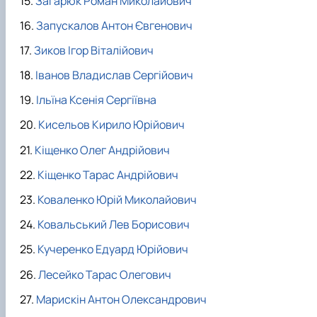
Загарюк Роман Миколайович
Запускалов Антон Євгенович
Зиков Ігор Віталійович
Іванов Владислав Сергійович
Ільїна Ксенія Сергіївна
Кисельов Кирило Юрійович
Кіщенко Олег Андрійович
Кіщенко Тарас Андрійович
Коваленко Юрій Миколайович
Ковальський Лев Борисович
Кучеренко Едуард Юрійович
Лесейко Тарас Олегович
Марискін Антон Олександрович