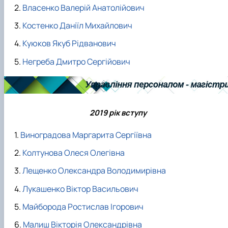
Власенко Валерій Анатолійович
Костенко Даніїл Михайлович
Куюков Якуб Рідванович
Негреба Дмитро Сергійович
2019 рік вступу
Виноградова Маргарита Сергіївна
Колтунова Олеся Олегівна
Лещенко Олександра Володимирівна
Лукашенко Віктор Васильович
Майборода Ростислав Ігорович
Малиш Вікторія Олександрівна