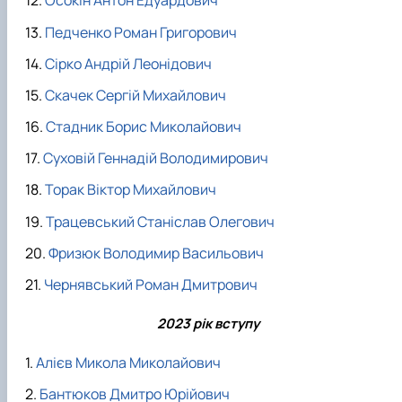
Осокін Антон Едуардович
Педченко Роман Григорович
Сірко Андрій Леонідович
Скачек Сергій Михайлович
Стадник Борис Миколайович
Суховій Геннадій Володимирович
Торак Віктор Михайлович
Трацевський Станіслав Олегович
Фризюк Володимир Васильович
Чернявський Роман Дмитрович
2023 рік вступу
Алієв Микола Миколайович
Бантюков Дмитро Юрійович