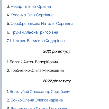
Невар Тетяна Юріївна
Косенко Юлія Сергіївна
Серебрєннікова Наталія Сергіївна
Трухан Альона Григорівна
Штогрин Василина Федорівна
2021 рік вступу
Баглай Антон Валерійович
Гребченко Ольга Миколаївна
2022 рік вступу
Безклубий Олександр Сергійович
Бойко Олена Олександрівна
Васильченко Тетяна Миколаївна