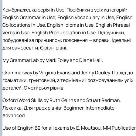
Кембриджська
серія
In Use.
П
осібники
з
усіх
категорій
:
English Grammar in Use, English Vocabulary in Use, English
Collocations in Use, English Idioms in Use, English Phrasal
Verbs in Use, English Pronunciation in Use.
Підручники,
побудовані за принципом: пояснення — вправи. Ідеальні
для самоосвіти. Є різні рівні.
My
GrammarLab by Mark Foley and Diane Hall.
Grammarway by Virginia Evans and Jenny Dooley.
Підхід
до
граматики
:
ґрунтовний
,
з
термінами
і
розжовуванням
усіх
деталей
.
Є
чотирьох
рівнів
.
Oxford Word Skills by Ruth Gairns and Stuart Redman.
Лексика
.
Д
ля
трьох
рівнів
: Beginner, Intermediate
і
Advanced
Use of English B2 for all exams by E. Moutsou
,
MM Publicatio