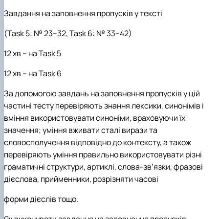
Завдання на заповнення пропусків у тексті
(Task 5: № 23–32, Task 6: № 33–42)
12 хв
–
на
Task
5
12 хв
–
на
Task
6
За допомогою завдань на заповнення пропусків у цій
частині тесту перевіряють знання лексики, синонімів і
вміння використовувати синоніми, враховуючи їх
значення; уміння вживати сталі вирази та
словосполучення відповідно до контексту, а також
перевіряють уміння правильно використовувати різні
граматичні структури, артиклі, слова-зв’язки, фразові
дієслова, прийменники, розрізняти часові
форми дієслів тощо.
Як виконувати завдання на заповнення пропусків