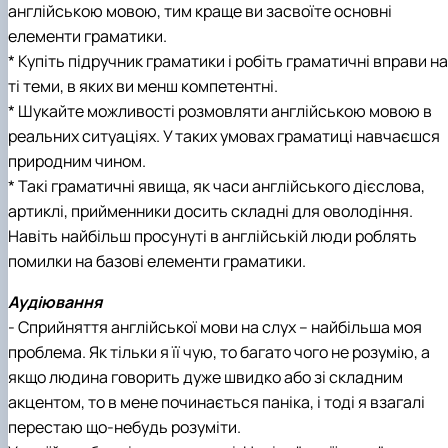
англійською мовою, тим краще ви засвоїте основні
елементи граматики.
* Купіть підручник граматики і робіть граматичні вправи на
ті теми, в яких ви менш компетентні.
* Шукайте можливості розмовляти англійською мовою в
реальних ситуаціях. У таких умовах граматиці навчаєшся
природним чином.
* Такі граматичні явища, як часи англійського дієслова,
артиклі, прийменники досить складні для оволодіння.
Навіть найбільш просунуті в англійській люди роблять
помилки на базові елементи граматики.
Аудіювання
- Сприйняття англійської мови на слух – найбільша моя
проблема. Як тільки я її чую, то багато чого не розумію, а
якщо людина говорить дуже швидко або зі складним
акцентом, то в мене починається паніка, і тоді я взагалі
перестаю що-небудь розуміти.