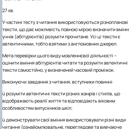
27 хв.
У частині тесту з читання використовуються різнопланові
тексти, що дає можливість повною мірою визначити вмінн
учнів (абітурієнтів) розуміти прочитане. Усі ці тексти є
автентичними, тобто взятими з англомовних джерел.
Мета перевірки цього виду мовленнєвої діяльності –
оцінити вміння абітурієнтів читати та розуміти автентичні
тексти самостійно, у визначений часовий проміжок.
Виконуючи завдання з читання, вступники повинні:
ü
розуміти автентичні тексти різних жанрів і стилів, що
відображають реалії життя та відповідають віковим
особливостям випускників шкіл;
ü
демонструвати свої вміння використовувати різні види
читання (ознайомлювальне, переглядове та вивчаюче