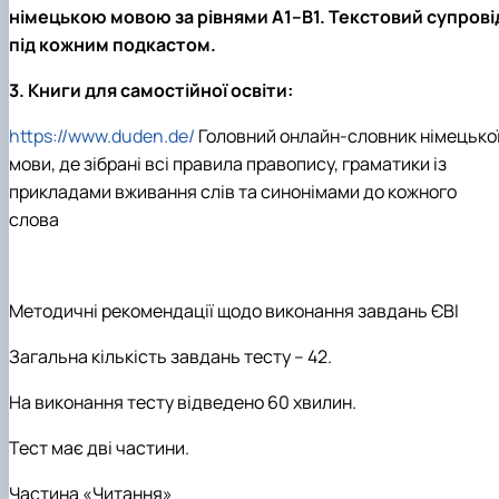
німецькою мовою за рівнями А1–В1. Текстовий супрові
під кожним подкастом.
3. Книги для самостійної освіти:
https://www.duden.de/
Головний
онлайн
-
словник
німецько
мови
,
де
зібрані
всі
правила
правопису
,
граматики
із
прикладами
вживання
слів
та
синонімами
до
кожного
слова
Методичні рекомендації щодо виконання завдань ЄВІ
Загальна кількість завдань тесту – 42.
На виконання тесту відведено 60 хвилин.
Тест має дві частини.
Частина «Читання»