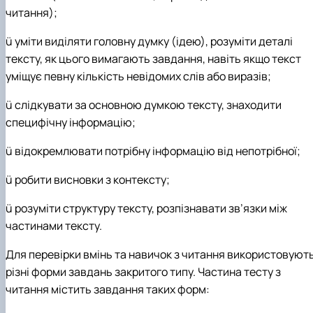
читання);
ü
уміти виділяти головну думку (ідею), розуміти деталі
тексту, як цього вимагають завдання, навіть якщо текст
уміщує певну кількість невідомих слів або виразів;
ü
слідкувати за основною думкою тексту, знаходити
специфічну інформацію;
ü
відокремлювати потрібну інформацію від непотрібної;
ü
робити висновки з контексту;
ü
розуміти структуру тексту, розпізнавати зв’язки між
частинами тексту.
Для перевірки вмінь та навичок з читання використовуют
різні форми завдань закритого типу. Частина тесту з
читання містить завдання таких форм: