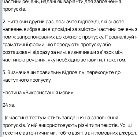
частини речень, надані як варіанти для заповнення
пропусків.
2. Читаючи другий раз, позначте відповіді, які знаєте
напевне, вибравши відповідні за змістом частини речень 
поміж запропонованих до кожного пропуску. Проаналізуйт
граматичні форми, що передують пропуску або
розташовані відразу за ним, визначивши зв’язок між
частиною речення, яку необхідно вставити, і текстом.
3. Визначивши правильну відповідь, переходьте до
наступного пропуску.
Частина «
Використання мови
»
24 хв.
Ця частина тесту містить завдання на заповнення
пропусків. У ній використовують різні типи текстів. Усі ці
тексти є автентичними, тобто взяті з англомовних джерел