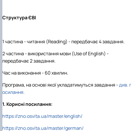
Кафедра англійської філології
Кафедра фізичної культури і спорту
Кафедра філософії та міжнародної
Структура ЄВІ
комунікації
Кафедра психології
Кафедра культурології
1 частина - читання (Reading) - передбачає 4 завдання.
2 частина - використання мови
(Use of English) -
передбачає 2 завдання.
Час на виконання - 60 хвилин.
Програма
,
на основі якої укладатимуться завдання -
див. 
осилання.
1.
Корисні посилання:
https://zno.osvita.ua/master/english/
https://zno.osvita.ua/master/german/