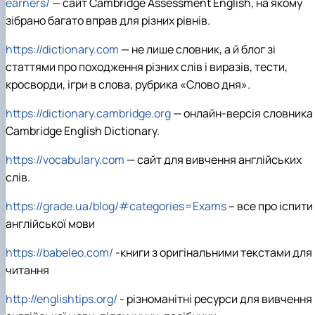
earners/
—
сайт
Cambridge Assessment English,
на
якому
зібрано
багато
вправ
для
різних
рівнів
.
https://dictionary.com
— не лише словник, а й блог зі
статтями про походження різних слів і виразів, тести,
кросворди, ігри в слова, рубрика «Слово дня».
https://dictionary.cambridge.org
—
онлайн
-
версія
словника
Cambridge English Dictionary.
https://vocabulary.com
— сайт для вивчення англійських
слів.
https://grade.ua/blog/#categories=Exams
–
все про іспити
англійської мови
https://babeleo.com/
-
книги з оригінальними текстами для
читання
http://englishtips.org/
-
різноманітні ресурси для вивчення