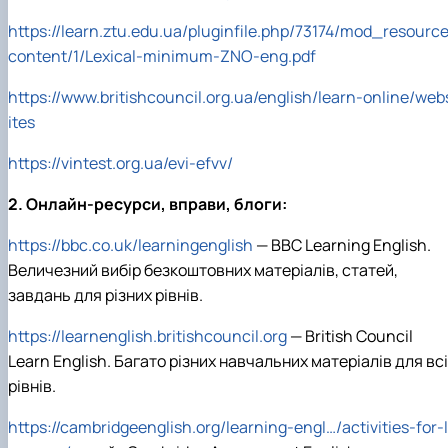
https://learn.ztu.edu.ua/pluginfile.php/73174/mod_resource
content/1/Lexical-minimum-ZNO-eng.pdf
https://www.britishcouncil.org.ua/english/learn-online/web
ites
https://vintest.org.ua/evi-efvv/
2.
Онлайн
-
ресурси
,
вправи
,
блоги
:
https://bbc.co.uk/learningenglish
— BBC Learning English.
Величезний
вибір
безкоштовних
матеріалів
,
статей
,
завдань
для
різних
рівнів
.
https://learnenglish.britishcouncil.org
— British Council
Learn English.
Багато різних
навчальних
матеріалів
для
вс
рівнів
.
https://cambridgeenglish.org/learning-engl…/activities-for-l