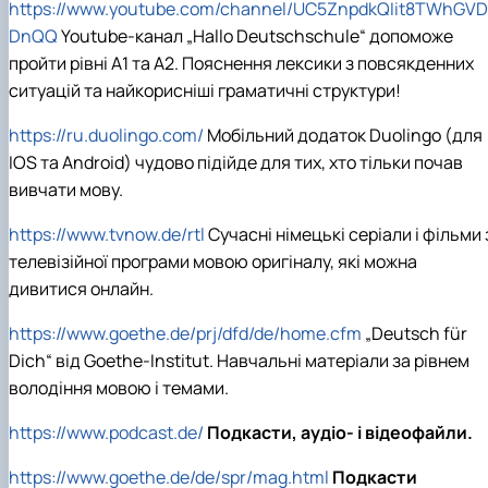
https://www.youtube.com/channel/UC5ZnpdkQIit8TWhGVD
DnQQ
Youtube-канал „Hallo Deutschschule“ допоможе
пройти рівні А1 та А2. Пояснення лексики з повсякденних
ситуацій та найкорисніші граматичні структури!
https://ru.duolingo.com/
Мобільний додаток Duolingo (для
IOS та Android) чудово підійде для тих, хто тільки почав
вивчати мову.
https://www.tvnow.de/rtl
Сучасні німецькі серіали і фільми 
телевізійної програми мовою оригіналу, які можна
дивитися онлайн.
https://www.goethe.de/prj/dfd/de/home.cfm
„Deutsch für
Dich“ від Goethe-Institut. Навчальні матеріали за рівнем
володіння мовою і темами.
https://www.podcast.de/
Подкасти, аудіо- і відеофайли.
https://www.goethe.de/de/spr/mag.html
Подкасти