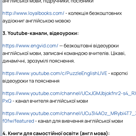
англійської мови, підручники, посібники
http
://
www
.
loyalbooks
.
com
/
-
колекція безкоштовних
аудіокниг англійською мовою
3.
Youtube
-канали, відеоуроки:
https
://
www
.
engvid
.
com
/
— безкоштовні відеоуроки
англійської мови, записані командою вчителів. Цікаві,
динамічні, зрозумілі пояснення.
https
://
www
.
youtube
.
com
/
c
/
PuzzleEnglishLIVE
-
короткі
відеоуроки та пояснення
https://www.youtube.com/channel/UCxJGMJbjokfnr2-s4_R
PxQ
-
канал вчителя англійської мови
https://www.youtube.com/channel/UCu3I4AOz_MRybi4T7_
f0fw/featured
-
канал для вивчення англійської мови
4
. Книги для самостійної освіти
(англ мова)
: