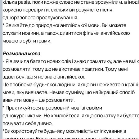
кілька разів, поки кожне слово не стане зрозумілим, а іноді
корисно перевірити, скільки ви розумієте після
одноразового прослуховування.
* Звикайте до природної англійської мови. Ви можете
слухати новини, а також дивитися фільми англійською
мовою з субтитрами.
Розмовна мова
- Я вивчила багато нових слів і знаю граматику, але не вмі
розмовляти, тому що не вистачає практики. Тому мені
здається, що я не знаю англійської.
Це проблема будь-якої людини, якщо ви не живете в країні
мови, яку вивчаєте. Немає сумніву, що найкращий спосіб
вивчити мову – це розмовляти.
* Практикуйтеся в розмовній мові зі своїми
однокурсниками. Не хвилюйтеся, якщо спочатку ви будет
почувати себе дивно.
*Використовуйте будь-яку можливість спілкування з
носіями мови. Буде краще, якщо ви з ким-небудь заведете