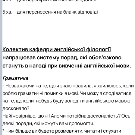
5 хв. – для перенесення на бланк відповіді
Колектив кафедри англійської філології
напрацював систему порад, які обов’язково
стануть в нагоді при вивченні англійської мови.
Граматика
- Незважаючи на те, що я знаю правила, я хвилююсь, коли
роблю граматичні помилки в мові. Чи можу я сподіватися
на те, що коли-небудь буду володіти англійською мовою
досконало?
Найімовірніше, що ні! Але чи потрібна досконалість? Ось
деякі поради, які можуть вам допомогти:
* Чим більше ви будете розмовляти, читати і слухати