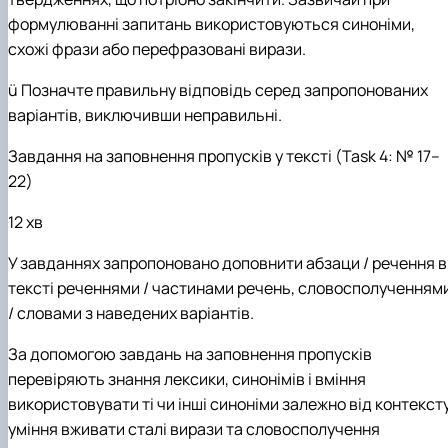
формулюванні запитань використовуються синоніми,
схожі фрази або перефразовані вирази.
ü
Позначте правильну відповідь серед запропонованих
варіантів, виключивши неправильні.
Завдання на заповнення пропусків у тексті (Task 4: № 17–
22)
12 хв
У завданнях запропоновано доповнити абзаци / речення в
тексті реченнями / частинами речень, словосполученням
/ словами з наведених варіантів.
За допомогою завдань на заповнення пропусків
перевіряють знання лексики, синонімів і вміння
використовувати ті чи інші синоніми залежно від контексту
уміння вживати сталі вирази та словосполучення