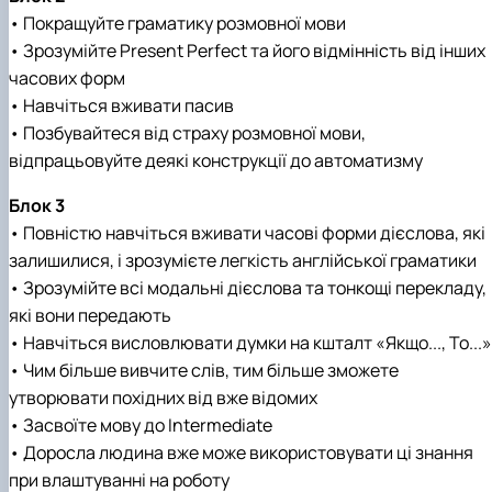
• Покращуйте граматику розмовної мови
• Зрозумійте Present Perfect та його відмінність від інших
часових форм
• Навчіться вживати пасив
• Позбувайтеся від страху розмовної мови,
відпрацьовуйте деякі конструкції до автоматизму
Блок 3
• Повністю навчіться вживати часові форми дієслова, які
залишилися, і зрозумієте легкість англійської граматики
• Зрозумійте всі модальні дієслова та тонкощі перекладу,
які вони передають
• Навчіться висловлювати думки на кшталт «Якщо..., То...»
• Чим більше вивчите слів, тим більше зможете
утворювати похідних від вже відомих
• Засвоїте мову до Intermediate
• Доросла людина вже може використовувати ці знання
при влаштуванні на роботу