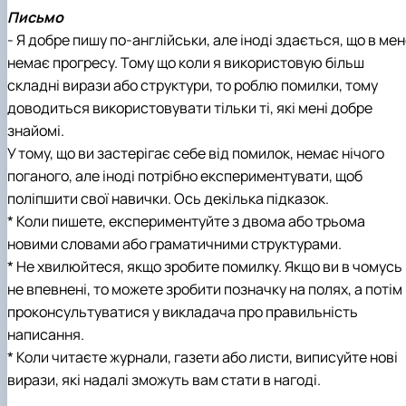
Письмо
- Я добре пишу по-англійськи, але іноді здається, що в ме
немає прогресу. Тому що коли я використовую більш
складні вирази або структури, то роблю помилки, тому
доводиться використовувати тільки ті, які мені добре
знайомі.
У тому, що ви застерігає себе від помилок, немає нічого
поганого, але іноді потрібно експериментувати, щоб
поліпшити свої навички. Ось декілька підказок.
* Коли пишете, експериментуйте з двома або трьома
новими словами або граматичними структурами.
* Не хвилюйтеся, якщо зробите помилку. Якщо ви в чомусь
не впевнені, то можете зробити позначку на полях, а потім
проконсультуватися у викладача про правильність
написання.
* Коли читаєте журнали, газети або листи, виписуйте нові
вирази, які надалі зможуть вам стати в нагоді.