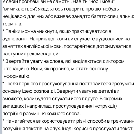
У своїй проблемі ви не самотні. Навіть "носії мови"
"вимикаються", якщо хтось говорить про що-небудь
нецікавою для них або вживає занадто багато спеціальни
термінів.
* Паніки можна уникнути, якщо практикуватися в
аудіюванні. Наприклад, коли ви слухаєте аудіозаписи на
заняттях англійської мови, постарайтеся дотримуватися
наступних рекомендацій:
* Звертайте увагу на слова, які виділяються диктором
інтонаційно. Вони, як правило, містять основну
інформацію.
* Після першого прослуховування постарайтеся зрозуміти
основну ідею розповіді. Звернути увагу на деталі ви
зможете, коли будете слухати його вдруге. В окремих
випадках (наприклад, прослуховування інструкції)
потрібне розуміння кожного слова.
* Намагайтеся використовувати різні способи в тренуванн
розуміння текстів на слух. Іноді корисно прослухати текст