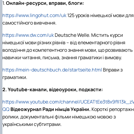
1.
Онлайн-ресурси, вправи, блоги:
https://www.lingohut.com/uk
125 уроків німецької мови для
самостійного вивчення.
https://www.dw.com/uk
Deutsche Welle.
Містить курси
німецької мови різних рівнів – від елементарного рівня
володіння до компетентного знання мови, що розвивають
навички читання, письма, знання граматики і вимову.
https://mein-deutschbuch.de/startseite.html
Вправи з
граматики.
2. Youtube-канали, відеоуроки, подкасти:
https://www.youtube.com/channel/UCEATtEe3t8x9flI13k_z
QQ
Відеожурнал Ради німців України.
Короткі репортажн
ролики, документальні фільми німецькою мовою з
українськими субтитрами.