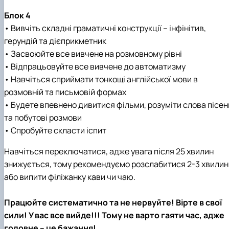
Блок 4
• Вивчіть складні граматичні конструкції – інфінітив,
герундій та дієприкметник
• Засвоюйте все вивчене на розмовному рівні
• Відпрацьовуйте все вивчене до автоматизму
• Навчіться сприймати тонкощі англійської мови в
розмовній та письмовій формах
• Будете впевнено дивитися фільми, розуміти слова пісен
та побутові розмови
• Спробуйте скласти іспит
Навчіться переключатися, адже увага після 25 хвилин
знижується, тому рекомендуємо розслабитися 2-3 хвилин
або випити філіжанку кави чи чаю.
Працюйте систематично та не нервуйте! Вірте в свої
сили! У вас все вийде!!! Тому не варто гаяти час, адже
головне – це бажання!