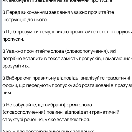
ü
Перед виконанням завдання уважно прочитайте
інструкцію до нього.
ü
Щоб зрозуміти тему, швидко прочитайте текст, ігноруюч
пропуски.
ü
Уважно прочитайте слова (словосполучення), які
потрібно вставити в текст замість пропусків, намагаючис
зрозуміти їх.
ü
Вибираючи правильну відповідь, аналізуйте граматичні
форми, що передують пропуску або розташовані відразу з
ним.
ü
Не забувайте, що вибрані форми слова
(словосполучення) повинні відповідати граматичній
структурі речення, у яке вставляються.
4 хв.
–
для перевірки виконаних завданих