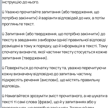
інструкцію до нього.
ü
Уважно прочитайте запитання (або твердження, що
потрібно закінчити) й варіанти відповідей до них, а потім
прогляньте текст.
ü
Запитання (або твердження, що потрібно закінчити) до
тексту в завданнях з вибором однієї правильної відповіді
розміщені в тому ж порядку, що й інформація в тексті. Тому
спочатку визначте, якої частини тексту стосується кожне
запитання (твердження).
ü
Поверніться до початку тексту та, уважно перечитуючи
кожну визначену відповідно до запитань частину,
підкресліть речення (вислови), що містять правильну
відповідь.
ü
Намагайтеся зрозуміти зміст прочитаного, а не шукати в
тексті ті самі слова (фрази), що й у запитаннях або у
твердженнях, що потрібно закінчити. Зазвичай при