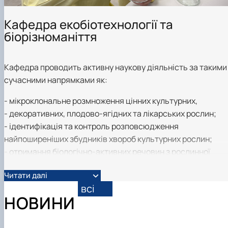
Кафедра екобіотехнології та
біорізноманіття
Кафедра проводить активну наукову діяльність за такими
сучасними напрямками як:
- мікроклональне розмноження цінних культурних,
- декоративних, плодово-ягідних та лікарських рослин;
- ідентифікація та контроль розповсюдження
найпоширеніших збудників хвороб культурних рослин;
- отримання біологічно-активних речовин з рослинної
сировини;
Читати далі
- підвищення стійкості рослин до широкого спектра
всі
абіотичних та біотичних стресових факторів
НОВИНИ
біотехнологічними методами.