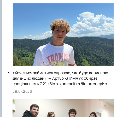
«Хочеться займатися справою, яка буде корисною
для інших людей», — Артур КЛИМЧУК обирає
спеціальність G21 «Біотехнології та біоінженерія»!
29.07.2026