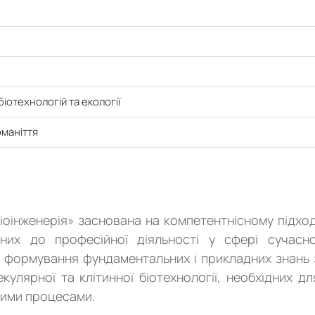
іотехнологій та екології
оманіття
іоінженерія» заснована на компетентнісному підход
них до професійної діяльності у сфері сучасно
ує формування фундаментальних і прикладних знань 
молекулярної та клітинної біотехнології, необхідних дл
ними процесами.