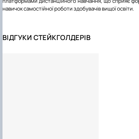
платформами дистанційного навчання, що сприяє форм
навичок самостійної роботи здобувачів вищої освіти.
Інструменти:
лабораторне та аналітичне обладнання, біо
для збору, обробки і аналізу експериментальних даних, 
біобезпеки.
ВІДГУКИ СТЕЙКГОЛДЕРІВ