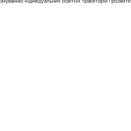
уванню індивідуальних освітніх траєкторій і розвитк
технологічні установки, інформаційні та програмні засоб
нормативно-технічна документація у сфері біотехнології т