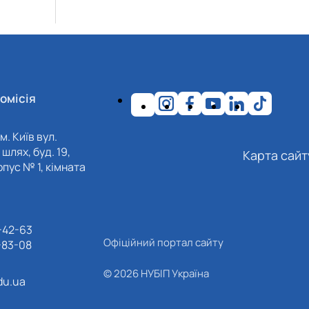
омісія
м. Київ вул.
шлях, буд. 19,
Карта сайт
пус № 1, кімната
-42-63
Офіційний портал сайту
-83-08
© 2026 НУБІП Україна
du.ua