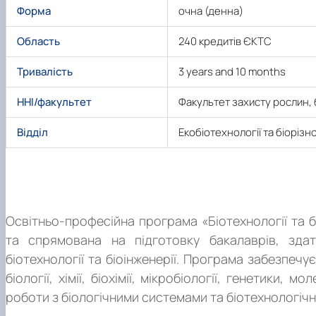
Форма
очна (денна)
Область
240 кредитів ЄКТС
Тривалість
3 years and 10 months
ННІ/факультет
Факультет захисту рослин, б
Відділ
Екобіотехнології та біорізн
Про програму
Освітньо-професійна програма «Біотехнології та б
та спрямована на підготовку бакалаврів, здат
біотехнології та біоінженерії. Програма забезпеч
біології, хімії, біохімії, мікробіології, генетики, 
роботи з біологічними системами та біотехнологіч