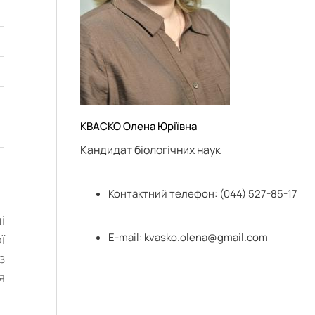
КВАСКО Олена Юріївна
Кандидат біологічних наук
Контактний телефон: (044) 527-85-17
і
Е-mail:
kvasko.olena@gmail.com
ї
з
я