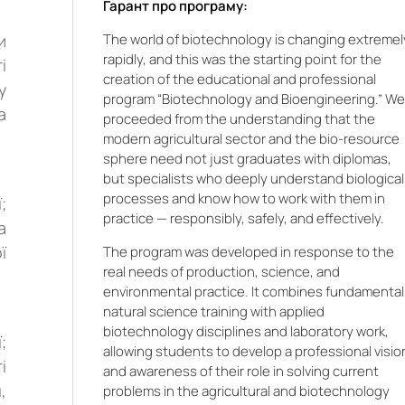
Гарант про програму:
The world of biotechnology is changing extremel
и
rapidly, and this was the starting point for the
і
creation of the educational and professional
у
program “Biotechnology and Bioengineering.” W
а
proceeded from the understanding that the
modern agricultural sector and the bio-resource
sphere need not just graduates with diplomas,
but specialists who deeply understand biological
processes and know how to work with them in
;
practice — responsibly, safely, and effectively.
а
ї
The program was developed in response to the
real needs of production, science, and
environmental practice. It combines fundamental
natural science training with applied
biotechnology disciplines and laboratory work,
;
allowing students to develop a professional visio
і
and awareness of their role in solving current
,
problems in the agricultural and biotechnology