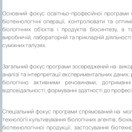
Основний фокус освітньо-професійної програми п
біотехнологічні операції, контролювати та оптимі
біологічних об’єктів і продуктів біосинтезу, а
виробничій, лабораторній та прикладній діяльності 
суміжних галузях.
Загальний фокус програми зосереджений на: викори
аналізі та інтерпретації експериментальних даних;
біологічно активними речовинами; дотриманні
відповідальності; формуванні здатності до професій
Спеціальний фокус програми спрямований на: молек
технології культивування біологічних агентів; біохі
біотехнологічної продукції; застосування біотехн