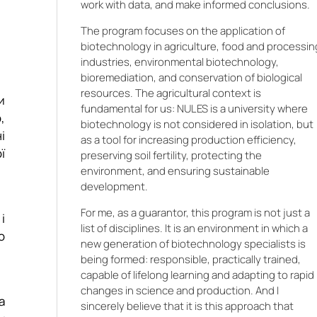
work with data, and make informed conclusions.
у
The program focuses on the application of
д
biotechnology in agriculture, food and processin
industries, environmental biotechnology,
у
bioremediation, and conservation of biological
х
resources. The agricultural context is
и
й
fundamental for us: NULES is a university where
,
,
biotechnology is not considered in isolation, but
і
о
as a tool for increasing production efficiency,
ї
preserving soil fertility, protecting the
а
environment, and ensuring sustainable
,
development.
х
For me, as a guarantor, this program is not just a
і
list of disciplines. It is an environment in which a
я
о
new generation of biotechnology specialists is
я
being formed: responsible, practically trained,
в
,
capable of lifelong learning and adapting to rapid
;
changes in science and production. And I
а
sincerely believe that it is this approach that