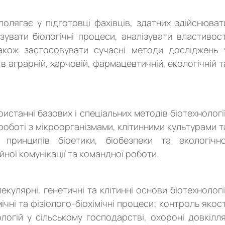
олягає у підготовці фахівців, здатних здійснюват
зувати біологічні процеси, аналізувати властивост
 також застосовувати сучасні методи досліджень 
в аграрній, харчовій, фармацевтичній, екологічній т
станні базових і спеціальних методів біотехнології
 роботі з мікроорганізмами, клітинними культурами т
 принципів біоетики, біобезпеки та екологічно
ної комунікації та командної роботи.
улярні, генетичні та клітинні основи біотехнології
мічні та фізіолого-біохімічні процеси; контроль якост
ологій у сільському господарстві, охороні довкілля