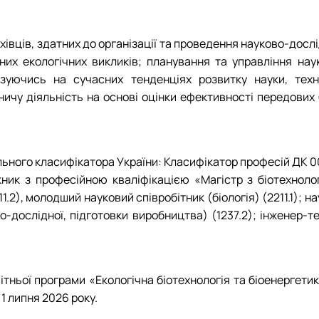
івців, здатних до організації
та
проведення
науково-дослі
них екологічних викликів; планування та управління на
базуючись на сучасних тенденціях розвитку науки, тех
ничу діяльність на основі оцінки ефективності передових
ьного класифікатора України: Класифікатор професій ДК 003
скник з професійною кваліфікацією «Магістр з біотехнол
2), молодший науковий співробітник (біологія) (2211.1); нау
-дослідної, підготовки виробництва) (1237.2); інженер-тех
тньої програми «Екологічна біотехнологія та біоенергетика
 1 липня 2026 року.