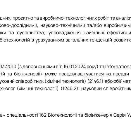
дних, проєктно та виробничо-технологічних робіт та аналіз
уково-дослідними, науково-технічними та/або виробничим
ніки та суспільства; упровадження найбільш ефективни
 біотехнологій з урахуванням загальних тенденцій розвитк
:2010 (з доповненнями від 16.01.2024 року) та Internation
огій та біоінженерії» може працевлаштуватися на посади 
ковий співробітник (хімічні технології) (2146.1) або обійма
нолог (хімічні технології) (1246.2); науковий співробітни
» спеціальності 162 Біотехнології та біоінженерія Серія 