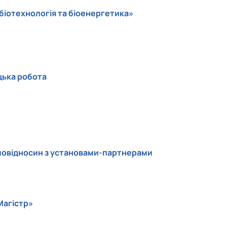
 біотехнологія та біоенергетика»
ицька робота
ємовідносин з установами-партнерами
Магістр»