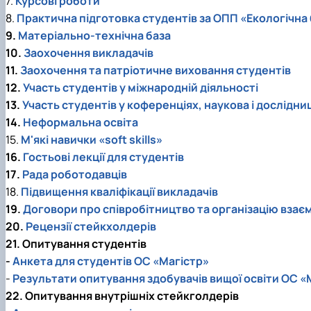
7.
Курсові роботи
8.
Практична підготовка студентів за ОПП «Екологічна
9.
Матеріально-технічна база
10.
Заохочення викладачів
11.
Заохочення та патріотичне виховання студентів
12.
Участь студентів у міжнародній діяльності
13.
Участь студентів у коференціях, наукова і дослідн
14.
Неформальна освіта
15.
М'які навички «soft skills»
16.
Гостьові лекції для студентів
17.
Рада роботодавців
18.
Підвищення кваліфікації викладачів
19.
Договори про співробітництво та організацію вза
20.
Рецензії стейкхолдерів
21. Опитування студентів
-
Анкета для студентів ОС «Магістр»
-
Результати опитування здобувачів вищої освіти ОС «
22. Опитування внутрішніх стейкголдерів