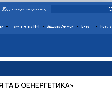
Для людей з вадами зору
ments
ар
Факультети / ННІ
Відділи/Служби
E-learn
Розкл
 ТА БІОЕНЕРГЕТИКА»
вища»