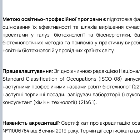
Метою освітньо-професійної програми є
підготовка фах
оцінювання їх ефективності та шляхів вирішення сучас
проєктами у галузі біотехнології та біоенергетики, 
біотехнологічних методів та прийомів у практичну вироб
новітніх біотехнологій у провідних країнах світу.
Працевлаштування:
Згідно з чинною редакцією Націонал
Standard Classification of Occupations (ISCO-08) випу
наступними професійними назвами робіт: біотехнолог (2211.
наступні первинні посади: завідувач лабораторії (науково
консультант (хімічні технології) (2146.1).
Наявність акредитації:
Сертифікат про акредитацію осві
№11006784 від 8 січня 2019 року. Термін дії сертифіката до