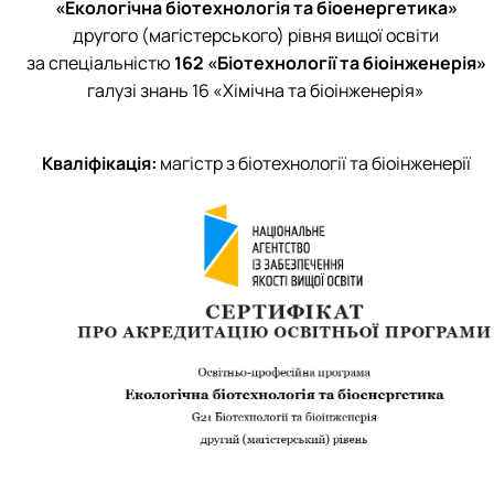
Забезпечення ОПП «Карантин рослин»
«Екологічна біотехнологія та біоенергетика»
Забезпечення ОПП «Екологічна біотехнологія та біоенергетика
другого (магістерського) рівня вищої освіти
 екологія"
Забезпечення ОПП «Екологія та охорона навколишнього сере
за спеціальністю
162 «Біотехнології та біоінженерія»
Забезпечення ОПП «Екологічний контроль та аудит»
галузі знань 16 «Хімічна та біоінженерія»
Кваліфікація:
магістр з біотехнології та біоінженерії