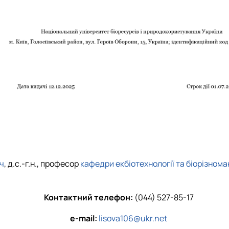
ч
, д.с.-г.н., професор
кафедри екбіотехнології та біорізнома
Контактний телефон:
(044) 527-85-17
e-mail:
lisova106@ukr.net