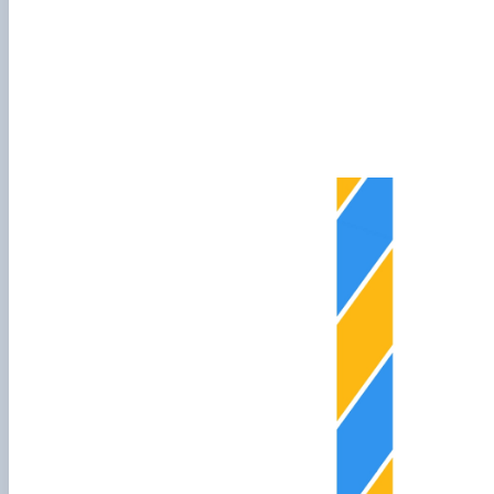
Сенат cтудентської організації факультету
Відомі постаті факультету
ІІ етап Всеукраїнської олімпіади з дисципліни "Загальна