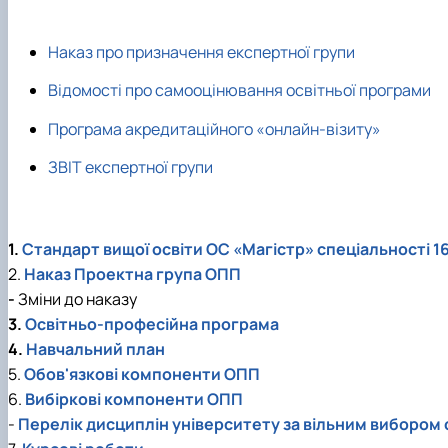
Наказ про призначення експертної групи
Відомості про самооцінювання освітньої програми
Програма акредитаційного «онлайн-візиту»
ЗВІТ експертної групи
1.
Стандарт вищої освіти ОС «Магістр» спеціальності 16
2.
Наказ Проектна група ОПП
-
Зміни до наказу
3.
Освітньо-професійна програма
4.
Навчальний план
5.
Обов'язкові компоненти ОПП
6.
Вибіркові компоненти ОПП
-
Перелік дисциплін університету за вільним вибором