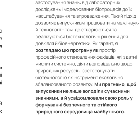
х
,
застосування знань: від лабораторних
;
я
досліджень і моделювання біопроцесів до їх
ї
ї
масштабування та впровадження. Такий підхід
й
а
дозволяє випускникам працювати на межі наук
,
й технології - там, де створюються та
ї
а
я
реалізуються біотехнологічні рішення для
м
в
и
довкілля й біоенергетики. Як гарант,
я
в
розглядаю цю програму як
простір
професійного становлення фахівців, які здатні
мислити системно, діяти відповідально щодо
ь
природних ресурсів і застосовувати
і
біотехнологію як інструмент екологічно
і
збалансованого розвитку.
Ми прагнемо, щоб
випускники
не лише володіли сучасними
знаннями, а й усвідомлювали свою роль у
й
формуванні безпечного та стійкого
х
природного середовища майбутнього.