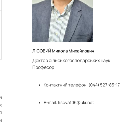
ЛІСОВИЙ Микола Михайлович
Доктор сільськогосподарських наук
Професор
Контактний телефон: (044) 527-85-17
а
E-mail:
lisova106@ukr.net
х
я
е