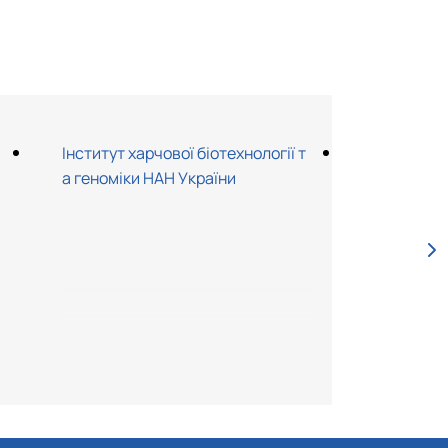
Інститут харчової біотехнології т
Інститут 
а геноміки НАН України
ристуван