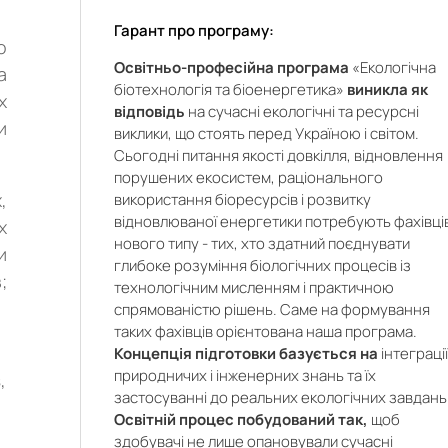
Гарант про програму:
о
Освітньо-професійна програма
«Екологічна
а
біотехнологія та біоенергетика»
виникла як
х
відповідь
на сучасні екологічні та ресурсні
и
виклики, що стоять перед Україною і світом.
Сьогодні питання якості довкілля, відновлення
порушених екосистем, раціонального
,
використання біоресурсів і розвитку
відновлюваної енергетики потребують фахівці
х
нового типу - тих, хто здатний поєднувати
и
глибоке розуміння біологічних процесів із
;
технологічним мисленням і практичною
спрямованістю рішень. Саме на формування
таких фахівців орієнтована наша програма.
Концепція підготовки базується на
інтеграці
природничих і інженерних знань та їх
,
застосуванні до реальних екологічних завдань
Освітній процес побудований так,
щоб
здобувачі не лише опановували сучасні