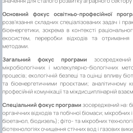
значення для сталого розвитку аграрного сектору 
Основний фокус освітньо-професійної прогр
розв’язання складних спеціалізованих задач і прак
біоенергетики, зокрема в контексті раціонально
екосистем, переробки відходів та отримання 
методами.
Загальний фокус програми
зосереджений н
мікробіологічних і молекулярно-біологічних мето
процесів; екологічній безпеці та оцінці впливу біо
та біоенергетичними проєктами; аналітичному ко
професійній комунікації та міждисциплінарній взаєм
Спеціальний фокус програми
зосереджений на: бі
органічних відходів та побічної біомаси; мікробних 
біоетанол, біодизель); фіто- та мікробних техноло
біотехнологіях очищення стічних вод і газових вик