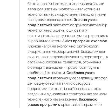
біотехнологічні методи, а й навчалися бачити
взаємозв’язки між біологічними системами,
технологіями їх використання та екологічними
наслідками впровадження.
Значна увага
приділяється
здатності обґрунтовувати вибір
технологічних рішень, оцінювати їх
ефективність і адаптувати до умов природних т
виробничих систем.
Зміст програми охоплює
-
ключові напрями екологічної біотехнології:
я
використання мікроорганізмів і біосистем для
о
очищення середовищ існування, перетворенн
,
органічної сировини та відходів, отримання
у
біоенергії, відновлення родючості ґрунтів і
й
стабілізації екосистем.
Особлива увага
у
приділяється
аграрному середовищу як сфері
х
є
де поєднуються питання біоресурсів,
ї
я
енергетики та екологічної безпеки, а також
К
завданням відновлення територій, що зазнали
)
техногенного навантаження.
Важливою
и
я
и
рисою програми є
орієнтація на практичне
а