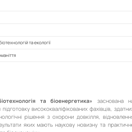
іотехнологій та екології
оманіття
біотехнологія та біоенергетика»
заснована н
 підготовку висококваліфікованих фахівців, здатни
нологічні рішення з охорони довкілля, відновленн
езультати яких мають наукову новизну та практичн