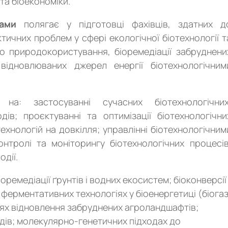
та біоекономіки.
ами
полягає у підготовці фахівців, здатних д
тичних проблем у сфері екологічної біотехнології т
го природокористування, біоремедіації забруднени
відновлюваних джерел енергії біотехнологічним
а: застосуванні сучасних біотехнологічних
дів; проєктуванні та оптимізації біотехнологічни
технологій на довкілля; управлінні біотехнологічним
нтролі та моніторингу біотехнологічних процесів
одії.
оремедіації ґрунтів і водних екосистем; біоконверсії
і ферментативних технологіях у біоенергетиці (біогаз
гіях відновлення забруднених агроландшафтів;
идів; молекулярно-генетичних підходах до