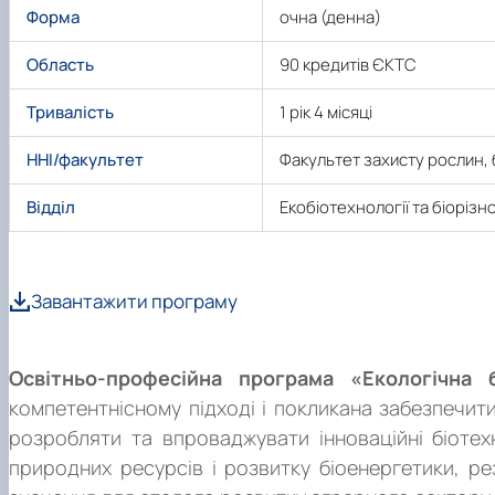
Форма
очна (денна)
Область
90 кредитів ЄКТС
Тривалість
1 рік 4 місяці
ННІ/факультет
Факультет захисту рослин, б
Відділ
Екобіотехнології та біорізн
Про програму
Завантажити програму
Освітньо-професійна програма «Екологічна 
компетентнісному підході і покликана забезпечити
розробляти та впроваджувати інноваційні біотех
природних ресурсів і розвитку біоенергетики, р