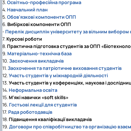
3.
Освітньо-професійна програма
4.
Навчальний план
5.
Обов'язкові компоненти ОПП
6.
Вибіркові компоненти ОПП
-
Перелік дисциплін університету за вільним вибором
7.
Курсові роботи
8.
Практична підготовка студентів за ОПП «Біотехнолог
9.
Матеріально-технічна база
10.
Заохочення викладачів
11.
Заохочення та патріотичне виховання студентів
12.
Участь студентів у міжнародній діяльності
13.
Участь студентів у коференціях, наукова і дослідни
14.
Неформальна освіта
15.
М'які навички «soft skills»
16.
Гостьові лекції для студентів
17.
Рада роботодавців
18.
Підвищення кваліфікації викладачів
19.
Договори про співробітництво та організацію вза