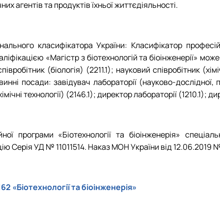
них агентів та продуктів їхньої життєдіяльності.
ального класифікатора України: Класифікатор професій (
ліфікацією «Магістр з біотехнологій та біоінженерії» мо
івробітник (біологія) (2211.1); науковий співробітник (хімі
инні посади: завідувач лабораторії (науково-дослідної, п
мічні технології) (2146.1); директор лабораторії (1210.1); д
ної програми «Біотехнології та біоінженерія» спеціальн
 Серія УД № 11011514. Наказ МОН України від 12.06.2019 № 8
62 «Біотехнології та біоінженерія»