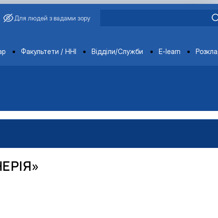
Для людей з вадами зору
ments
ар
Факультети / ННІ
Відділи/Служби
E-learn
Розкл
НЕРІЯ»
вища»