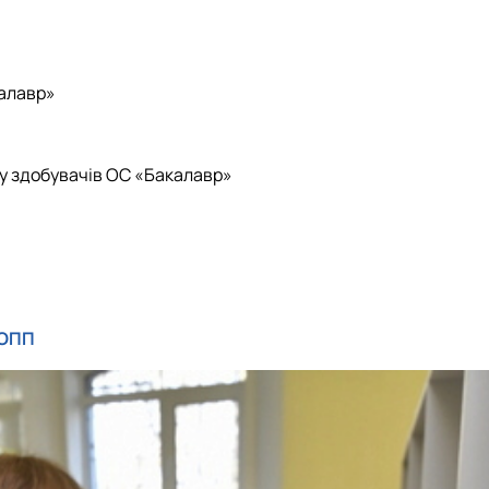
калавр»
ку здобувачів ОС «Бакалавр»
 ОПП