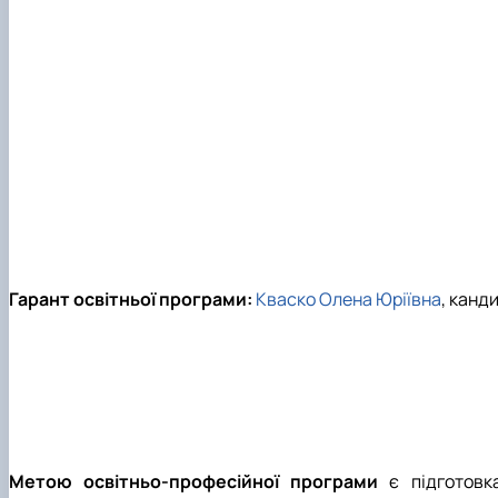
Сенат cтудентської організації факультету
Відомі постаті факультету
ІІ етап Всеукраїнської олімпіади з дисципліни "Загальна
Гарант освітньої програми:
Кваско Олена Юріївна
, канд
Метою освітньо-професійної програми
є підготовка