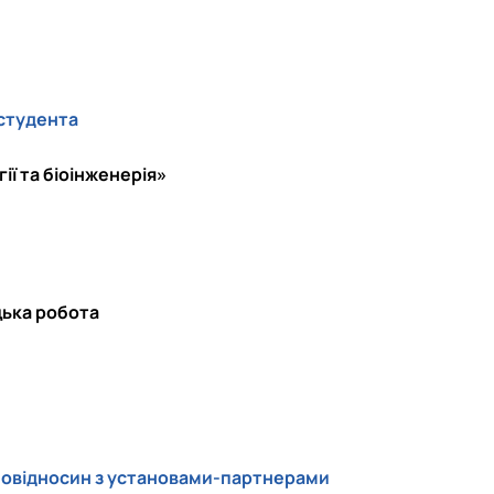
 студента
ії та біоінженерія»
цька робота
ємовідносин з установами-партнерами