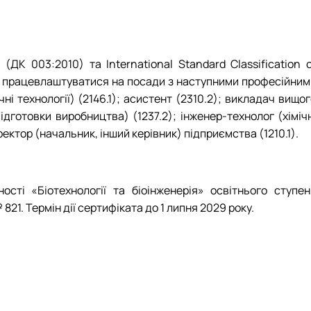
ДК 003:2010) та International Standard Classification o
же працевлаштуватися на посади з наступними професійним
чні технології) (2146.1); асистент (2310.2); викладач вищо
ідготовки виробництва) (1237.2); інженер-технолог (хіміч
иректор (начальник, інший керівник) підприємства (1210.1).
ості «Біотехнології та біоінженерія» освітнього ступен
21. Термін дії сертифіката до 1 липня 2029 року.