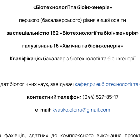
Забезпечення ОПП «Карантин рослин»
«Біотехнології та біоінженерія»
Забезпечення ОПП «Екологічна біотехнологія та біоенергетика
 екологія"
Забезпечення ОПП «Екологія та охорона навколишнього сере
першого (бакалаврського) рівня вищої освіти
Забезпечення ОПП «Екологічний контроль та аудит»
за спеціальністю 162 «Біотехнології та біоінженерія»
галузі знань 16 «Хімічна та біоінженерія»
Кваліфікація:
бакалавр з біотехнології та біоінженерії
идат біологічних наук, завідувач
кафедри екбіотехнології та
контактний телефон:
(044) 527-85-17
e-mail:
kvasko.olena@gmail.com
 фахівців, здатних до комплексного виконання проект