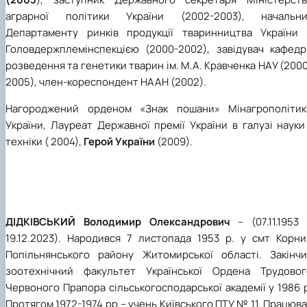
аграрної політики України (2002-2003), начальни
Департаменту ринків продукції тваринництва України 
Головдержплемінспекцією (2000-2002), завідувач кафедр
розведення та генетики тварин ім. М.А. Кравченка НАУ (200
2005), член-кореспондент НААН (2002).
Нагороджений орденом «Знак пошани» Мінагрополітик
України, Лауреат Державної премії України в галузі науки
техніки ( 2004),
Герой України
(2009).
ДІДКІВСЬКИЙ Володимир Олександрович
– (07.11.1953 
19.12.2023). Народився 7 листопада 1953 р. у смт Корни
Попільнянського району Житомирської області. Закінчи
зоотехнічний факультет Української Ордена Трудовог
Червоного Прапора сільськогосподарської академії у 1986 
Протягом 1972-1974 рр.– учень Київського ПТУ № 11. Працюв