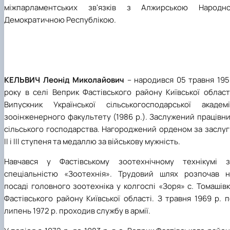
міжпарламентських зв'язків з Алжирською Народно
Демократичною Республікою.
КЕЛЬВИЧ Леонід Миколайович
– народився 05 травня 195
року в селі Веприк Фастівського району Київської област
Випускник Української сільськогосподарської академії
зооінженерного факультету (1986 р.). Заслужений працівн
сільського господарства. Нагороджений орденом за заслуг
ІІ і ІІІ ступеня та медаллю за військову мужність.
Навчався у Фастівському зоотехнічному технікумі з
спеціальністю «Зоотехнія». Трудовий шлях розпочав н
посаді головного зоотехніка у колгоспі «Зоря» с. Томашів
Фастівського району Київської області. З травня 1969 р. 
липень 1972 р. проходив службу в армії.