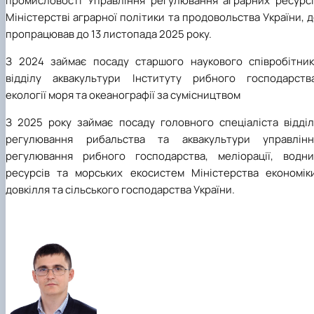
промисловості Управління регулювання аграрних ресурсі
Міністерстві аграрної політики та продовольства України, 
пропрацював до 13 листопада 2025 року.
З 2024 займає посаду старшого наукового співробітник
відділу аквакультури Інституту рибного господарства
екології моря та океанографії за сумісництвом
З 2025 року займає посаду головного спеціаліста відділ
регулювання рибальства та аквакультури управлінн
регулювання рибного господарства, меліорації, водни
ресурсів та морських екосистем Міністерства економіки
довкілля та сільського господарства України.