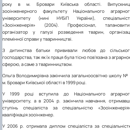
року в м. Бровари Київська області. Випускниц
зооінженерного факультету Національного аграрног
університету (нині НУБіП України), спеціальніст
«Зооінженерія» (2004). Професіонал, талановити
організатор у галузі розведення тварин, організаці
племінної справи у тваринництві.
З дитинства батьки прививали любов до сільськог
господарства, так як їх праця була тісно пов’язана з аграрн
сферою, а саме з тваринництвом.
Ольга Володимирівна закінчила загальноосвітню школу № 
м. Бровари Київської області в 1999 році.
У 1999 році вступила до
Національного аграрног
університету, а в 2004 р. закінчила навчання, отримавш
ступінь спеціаліста за спеціальністю «Зооінженерія»
кваліфікація зооінженер.
У 2006 р. отримала диплом спеціаліста за спеціальніст