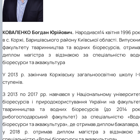
КОВАЛЕНКО Богдан Юрійович.
Народився14 квітня 1996 ро
в с. Коржі, Баришівського району Київської області. Випускн
факультету тваринництва та водних біоресурсів, отрима
диплом магістра з відзнакою за спеціальністю водн
біоресурси та аквакультура
У 2013 р. закінчив Коржівську загальноосвітню школу І-І
ступенів.
З 2013 по 2017 рр. навчався у Національному університет
біоресурсів і природокористування України на факультет
тваринництва та водних біоресурсів (до 2014 рок
рибогосподарський факультет) за спеціальністю «Водн
біоресурси та аквакультура», де отримав диплом бакалавра,
у 2018 р. отримав диплом магістра з відзнакою з
спеціальністю «Водні біоресурси та аквакультура».