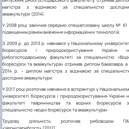
Випускник рибогосподарського факультету, отримав дипло
магістра з відзнакою за спеціальністю дослідни
аквакультури (2014).
У 2008 році закінчив середню спеціалізовану школу № 61 
підвищеним рівнем вивчення інформаційних технологій.
З 2009 р. до 2013 р. навчався у Національному університе
біоресурсів і природокористування України н
рибогосподарському факультеті за спеціальністю «Водн
біоресурси та аквакультура» отримав диплом бакалавра, а
2014 р. – диплом магістра з відзнакою за спеціальніст
дослідник аквакультури.
У 2017 році розпочав навчання в аспірантурі у Національно
університеті біоресурсів і природокористування України 
факультеті тваринництва та водних біоресурсів з
спеціальністю «водні біоресурси та аквакультура»
Трудову діяльність розпочав рибоводом ПА
«Чернігіврибгосп» (2012).