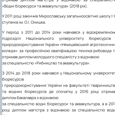
«Водні біоресурси та аквакультура» (2018 рік).
У 2011 році закінчив Мирославську загальноосвітню школу І-І
ступенів ім. О.І. Онишка.
У період з 2011 до 2014 роки навчався у відокремленом
підрозділі Національного університету біоресурсів 
природокористування України «Немішаївський агротехнічни
коледж» за професійною кваліфікацією техніка-рибовода т
отримав диплом молодшого спеціалісту з відзнакою
за спеціальністю «Рибництво та аквакультура».
З 2014 до 2018 роки навчався у Національному університе
біоресурсів
і природокористування України на факультеті тваринництв
та водних біоресурсів де спочатку у 2016 році отрима
диплом бакалавра з відзнакою
за спеціальністю водні біоресурси та аквакультура, а в 20
році диплом магістра з відзнакою за спеціальністю водн