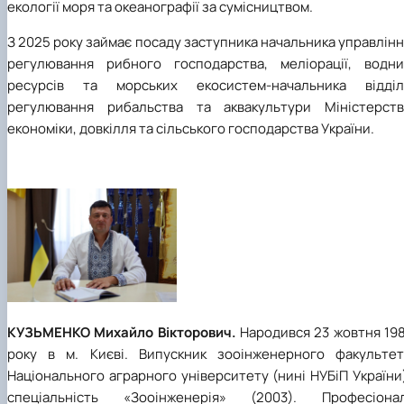
екології моря та океанографії за сумісництвом.
З 2025 року займає посаду заступника начальника управлін
регулювання рибного господарства, меліорації, водни
ресурсів та морських екосистем-начальника відділ
регулювання рибальства та аквакультури Міністерств
економіки, довкілля та сільського господарства України.
КУЗЬМЕНКО Михайло Вікторович.
Народився 23 жовтня 198
року в м. Києві. Випускник зооінженерного факультет
Національного аграрного університету (нині НУБіП України
спеціальність «Зооінженерія» (2003). Професіонал