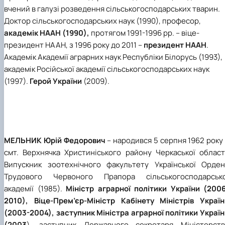
вчений в галузі розведення сільськогосподарських тварин.
Доктор сільськогосподарських наук (1990), професор,
академік НААН (1990),
протягом 1991-1996 рр. – віце-
президент НААН, з 1996 року до 2011 –
президент НААН
.
Академік Академії аграрних наук Республіки Білорусь (1993),
академік Російської академії сільськогосподарських наук
(1997).
Герой України
(2009).
МЕЛЬНИК Юрій Федорович
– народився 5 серпня 1962 року
смт. Верхнячка Христиніського району Черкаської області
Випускник зоотехнічного факультету Української Орден
Трудового Червоного Прапора сільськогосподарсько
академії (1985).
Міністр аграрної політики України (2006
2010), Віце-Прем’єр-Міністр Кабінету Міністрів Україн
(2003-2004), заступник Міністра аграрної політики Украї
(2003
), заступник Державного секретаря Міністерств