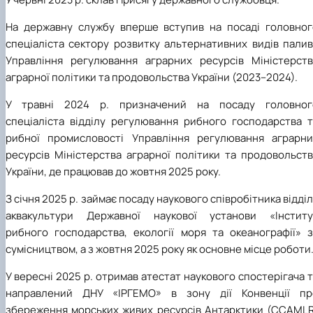
На державну службу вперше вступив на посаді головног
спеціаліста сектору розвитку альтернативних видів палив
Управління регулювання аграрних ресурсів Міністерств
аграрної політики та продовольства України (2023–2024).
У травні 2024 р. призначений на посаду головног
спеціаліста відділу регулювання рибного господарства т
рибної промисловості Управління регулювання аграрни
ресурсів Міністерства аграрної політики та продовольств
України, де працював до жовтня 2025 року.
З січня 2025 р. займає посаду наукового співробітника відді
аквакультури Державної наукової установи «Інститу
рибного господарства, екології моря та океанографії» з
сумісництвом, а з жовтня 2025 року як основне місце роботи
У вересні 2025 р. отримав атестат наукового спостерігача 
направлений ДНУ «ІРГЕМО» в зону дії Конвенції пр
збереження морських живих ресурсів Антарктики (CCAMLR