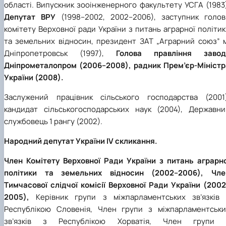
області. Випускник зооінженерного факультету УСГА (1983
Депутат ВРУ
(1998–2002, 2002–2006), заступник голов
комітету Верховної ради України з питань аграрної політи
та земельних відносин, президент ЗАТ „Аграрний союз” м
Дніпропетровськ (1997),
Голова правління завод
Дніпрометалопром (2006–2008), радник Прем’єр-Міністр
України (2008).
Заслужений працівник сільського господарства (2001)
кандидат сільськогосподарських наук (2004), Державни
службовець 1 рангу (2002).
Народний депутат України IV скликання.
Член Комітету Верховної Ради України з питань аграрно
політики та земельних відносин (2002–2006), Чле
Тимчасової слідчої комісії Верховної Ради України (2002
2005),
Керівник групи з міжпарламентських зв’язків 
Республікою Словенія, Член групи з міжпарламентськи
зв’язків з Республікою Хорватія, Член групи 