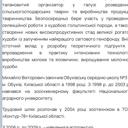
талановитий організатор у галузі розведенн
сільськогосподарських тварин та виробництва продукці
тваринництва.
Безпосередньо бере участь у проведенн
селекційної роботи з худобою голштинської породи, а так
створенні нових високопродуктивних стад великої рогато
худоби із залученням найкращого світового генофонду. Вн
істотний вклад у розробку теоретичного підґрунтя 
впровадження в практику інтенсивних технологі
виробництва молока та яловичини, вирощування молочно
худоби.
Михайло Вікторович закінчив Обухівську середню школу №3
м. Обухів, Київської області в 1998 році. З 1998 р. до 2003 
навчався на зооінженерному факультеті Національног
аграрного університету.
Трудовий шлях розпочав у 2004 році зоотехніком в ТО
«Контур-78» Київської області.
З 2006 р. до 2009 р. – навчання в аспірантурі.