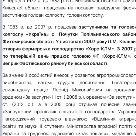
У період з 1972 р. до 1983 р. в с. Веприк Фастівського райо
Київської області працював на посадах: завідувача ферми
заступника голови колгоспу, голови колгоспу.
З 1983 р. до 2007 р. працював
заступником та голово
колгоспу «Україна» с. Почутки Попільнянського район
Житомирської області
.
У листопаді 2007 року Л.М. Кельв
створив фермерське господарство «Хорс-КЛМ». З 2007 р
по теперішній день працює головою ФГ «Хорс-КЛМ», с
Веприк Фастівського району Київської області
.
За значний особистий внесок у розвиток агропромисловог
виробництва, вагомі трудові досягнення, багаторічн
самовіддану працю Леонід Миколайович нагороджени
орденом «За заслуги» ІІІ ст. ( 2008 р.), орденом «За заслуги» 
ст. (2012 р.), а в 2005 році отримав почесне званн
«Заслужений працівник сільського господарства України»
Нагороджений трудовою відзнакою «Відмінник аграрно
освіти та науки ІІ ступеня» Міністерства аграрної політи
України та трудовою відзнакою «Знак пошани», медаллю з