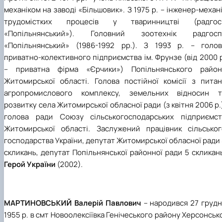
механіком на заводі «Більшовик». З 1975 р. – інженер-механ
трудомістких процесів у тваринництві (радгос
«Попільнянський»). Головний зоотехнік радгосп
«Попільнянський» (1986-1992 рр.). З 1993 р. – голов
приватно-колективного підприємства ім. Фрунзе (від 2000 
– приватна фірма «Єрчики») Попільнянського район
Житомирської області. Голова постійної комісії з питан
агропромислового комплексу, земельних відносин т
розвитку села Житомирської обласної ради (з квітня 2006 р.
голова ради Союзу сільськогосподарських підприємст
Житомирської області. Заслужений працівник сільськог
господарства України, депутат Житомирської обласної ради
скликань, депутат Попільнянської районної ради 5 скликан
Герой України
(2002).
МАРТИНОВСЬКИЙ Валерій Павлович
– народився 27 грудн
1955 р. в смт Новоолексіївка Генічеського району Херсонськ