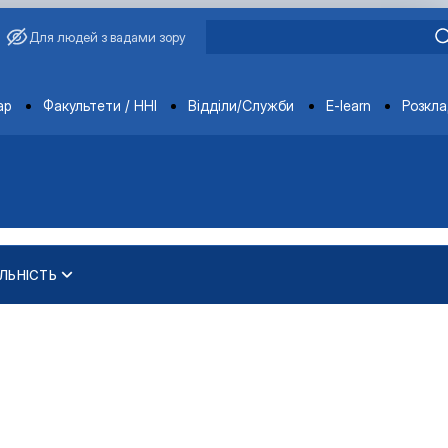
Для людей з вадами зору
ments
ар
Факультети / ННІ
Відділи/Служби
E-learn
Розкл
ЛЬНІСТЬ
еробки продукції твар…
еробки продукції твар…
ура"
"
ура"