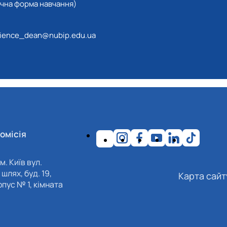
очна форма навчання)
ience_dean@nubip.edu.ua
омісія
м. Київ вул.
шлях, буд. 19,
Карта сайт
пус № 1, кімната