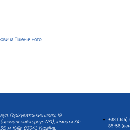
итровича Пшеничного
вул. Горіхуватський шлях, 19
+38 (044) 
(навчальний корпус №1), кімнати 34-
85-56 (де
35, м. Київ, 03041, Україна.