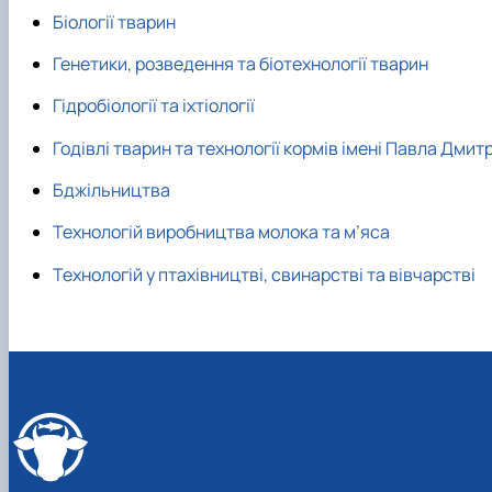
Факультетські положення
Сторінка бакалавра
Біології тварин
Стратегія розвитку факультету
Працевлаштування студентів
Скринька довіри
Академічна доброчесність
Генетики, розведення та біотехнології тварин
Пам'яті студентів та випускників факультету
Інформація для студентів
Гідробіології та іхтіології
Відкриті лекції
Годівлі тварин та технології кормів імені Павла Дм
Бджільництва
Технологій виробництва молока та м’яса
Технологій у птахівництві, свинарстві та вівчарстві