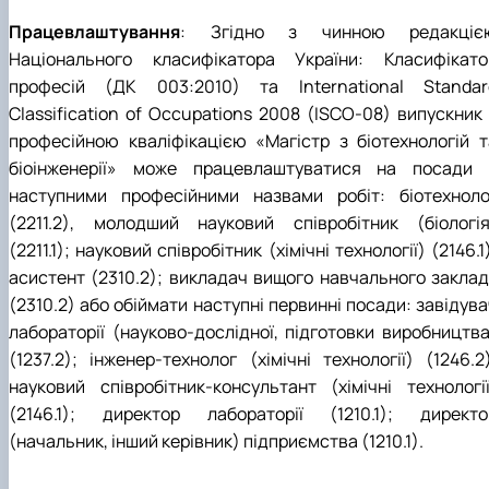
Працевлаштування
: Згідно з чинною редакціє
Національного класифікатора України: Класифікато
професій (ДК 003:2010) та International Standar
Classification of Occupations 2008 (ISCO-08) випускник 
професійною кваліфікацією «Магістр з біотехнологій т
біоінженерії» може працевлаштуватися на посади 
наступними професійними назвами робіт: біотехноло
(2211.2), молодший науковий співробітник (біологія
(2211.1); науковий співробітник (хімічні технології) (2146.1
асистент (2310.2); викладач вищого навчального заклад
(2310.2) або обіймати наступні первинні посади: завідув
лабораторії (науково-дослідної, підготовки виробництва
(1237.2); інженер-технолог (хімічні технології) (1246.2
науковий співробітник-консультант (хімічні технології
(2146.1); директор лабораторії (1210.1); директо
(начальник, інший керівник) підприємства (1210.1).