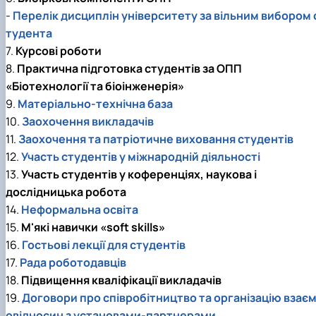
-
Перелік дисциплін університету за вільним вибором 
тудента
7.
Курсові роботи
8.
Практична підготовка студентів за ОПП
«Біотехнології та біоінженерія»
9.
Матеріально-технічна база
10.
Заохочення викладачів
11.
Заохочення та патріотичне виховання студентів
12.
Участь студентів у міжнародній діяльності
13.
Участь студентів у коференціях, наукова і
дослідницька робота
14.
Неформальна освіта
15.
М'які навички «soft skills»
16.
Гостьові лекції для студентів
17.
Рада роботодавців
18.
Підвищення кваліфікації викладачів
19.
Договори про співробітництво та організацію взає
овідносин з установами-партнерами