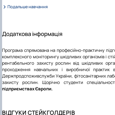
методів інтегрованого захисту агроценозів. Особли
Подальше навчання
Фахівець здатний виконувати роботу за професією, наз
фітосанітарному моніторингу, де студенти вчаться працю
«Класифікатор професій» ДК 003:2010: 2213.2 – агроном 
інноваційними ІТ-рішеннями, включаючи цифрові карти
ентомолог; ентомофітопатолог; 3212 – інспектор із захист
технологічного аспекту, програма приділяє значну ува
Продовження навчання для здобуття другого (магістерсько
детально вивчають міжнародні фітосанітарні станд
Додаткова інформація
сертифікації продукції, що дозволяє їм успішно працю
фітосанітарної безпеки, забезпечуючи високу якість урож
Програма спрямована на професійно-практичну підгот
комплексного моніторингу шкідливих організмів і сті
рентабельного захисту рослин від шкідливих орга
проходження навчальних і виробничої практик в
Держпродспоживслужби України, фітосанітарних лабор
захисту рослин. Щорічно студенти спеціальнос
підприємствах Європи.
ВІДГУКИ СТЕЙКГОЛДЕРІВ