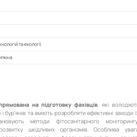
нологій та екології
ипкіна
прямована на підготовку фахівців
, які володіют
 і бур’янів та вміють розробляти ефективні заходи ї
новують методи фітосанітарного моніторингу
розвитку шкідливих організмів. Особлива уваг