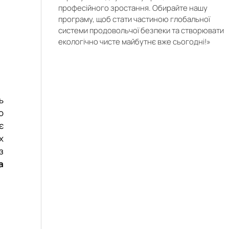
а
професійного зростання. Обирайте нашу
и
з
програму, щоб стати частиною глобальної
–
системи продовольчої безпеки та створювати
м
екологічно чисте майбутнє вже сьогодні!»
і
а
х
ь
о
є
х
з
а