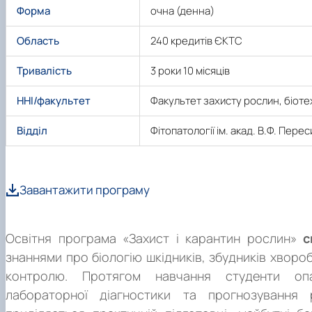
Форма
очна (денна)
Область
240 кредитів ЄКТС
Тривалість
3 роки 10 місяців
ННІ/факультет
Факультет захисту рослин, біотех
Відділ
Фітопатології ім. акад. В.Ф. Перес
Про програму
Завантажити програму
Освітня програма «Захист і карантин рослин»
с
знаннями про біологію шкідників, збудників хвороб
контролю. Протягом навчання студенти опа
лабораторної діагностики та прогнозування 