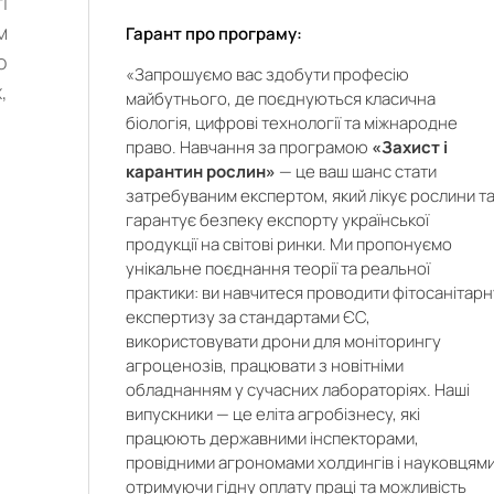
і
м
Гарант про програму:
о
«Запрошуємо вас здобути професію
,
майбутнього, де поєднуються класична
біологія, цифрові технології та міжнародне
право. Навчання за програмою
«Захист і
карантин рослин»
— це ваш шанс стати
затребуваним експертом, який лікує рослини т
гарантує безпеку експорту української
продукції на світові ринки. Ми пропонуємо
унікальне поєднання теорії та реальної
практики: ви навчитеся проводити фітосанітарн
к
експертизу за стандартами ЄС,
я
використовувати дрони для моніторингу
х
агроценозів, працювати з новітніми
і
обладнанням у сучасних лабораторіях. Наші
у
випускники — це еліта агробізнесу, які
ю
працюють державними інспекторами,
ю
провідними агрономами холдингів і науковцями
и
х
отримуючи гідну оплату праці та можливість