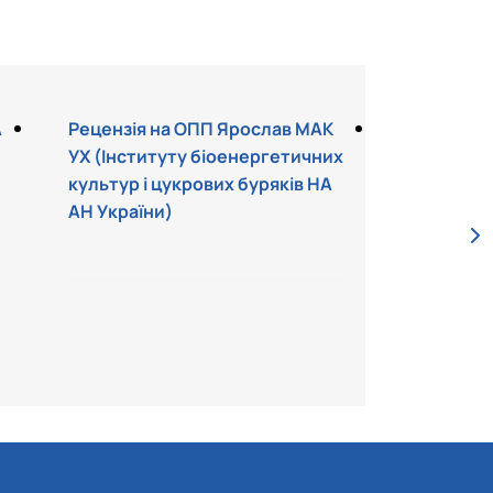
А
Рецензія на ОПП Ярослав МАК
Рецензія
УХ (Інституту біоенергетичних
СЮК (Син
культур і цукрових буряків НА
АН України)