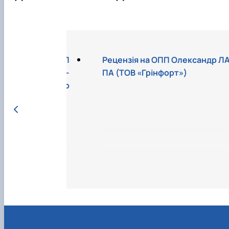
ОПП Михайло СОЛ
Рецензія на ОПП Олександр Л
аїнська науково-
ПА (ТОВ «Грінфорт»)
нція карантину ро