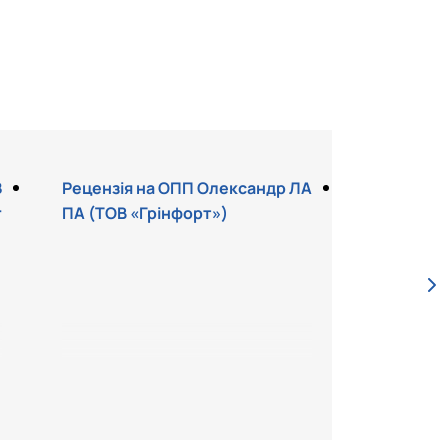
З
Рецензія на ОПП Олександр ЛА
Рецензія
г
ПА (ТОВ «Грінфорт»)
ЕНКО (НН
ства НАА