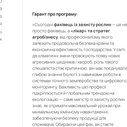
о
а
Гарант про програму:
в
я
«Сьогодні
фахівець із захисту рослин
— це н
просто фахівець, а
«лікар» та стратег
ь
агробізнесу
, від професіоналізму якого
х
залежить продовольча безпека країни та
економічна ефективність господарства. У світі,
де кліматичні зміни провокують появу нових
агресивних шкідників і хвороб, роль такого
спеціаліста стає критичною: він має поєднуват
глибокі знання біології з навичками роботи в
системах точного землеробства та цифрового
моніторингу. Важливість цієї професії
о
підкріплюється й глобальним трендом на
а
екологізацію — саме магістр із захисту рослин
знає, як отримати максимальний урожай при
-
ї
мінімальному хімічному навантаженні,
-
забезпечуючи безпеку продукції для
в
споживача. Обираючи цей фах, ви стаєте