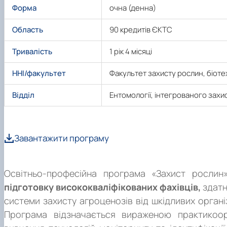
Форма
очна (денна)
Область
90 кредитів ЄКТС
Тривалість
1 рік 4 місяці
ННІ/факультет
Факультет захисту рослин, біотех
Відділ
Ентомології, інтегрованого захи
Про програму
Завантажити програму
Освітньо-професійна програма «Захист рослин
підготовку висококваліфікованих фахівців,
здатн
системи захисту агроценозів від шкідливих органі
Програма відзначається вираженою практикоор