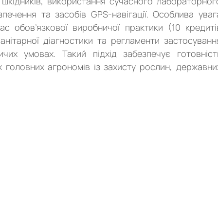
ї шкідників, використання сучасного лабораторног
печення та засобів GPS-навігації. Особлива уваг
ас обов’язкової виробничої практики (10 кредиті
анітарної діагностики та регламенти застосуванн
ичих умовах. Такий підхід забезпечує готовніст
х головних агрономів із захисту рослин, державни
кокваліфікованих фахівців із захисту рослин для сучасног
ування у майбутнього фахівця комплексу знань і умінь т
 новітніх систем ідентифікації видового складу та науково
 фітосанітарного стану, екологічної ситуації та економічно
но-господарських заходів, агротехнічного, селекційно
 несільськогосподарського призначення.
х методів з метою обмеження поширення шкідливих організмі