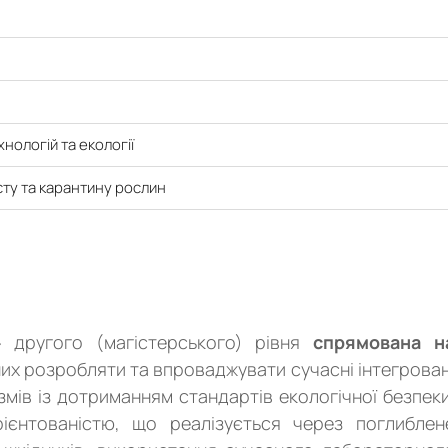
нологій та екології
сту та карантину рослин
» другого (магістерського) рівня
спрямована н
их розробляти та впроваджувати сучасні інтегрован
змів із дотриманням стандартів екологічної безпеки
ієнтованістю, що реалізується через поглиблен