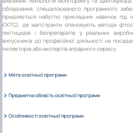
вивчення технологій моніторингу та ідентифікаці
обладнання, спеціалізованого програмного забез
приділяється набуттю прикладних навичок під ч
ЄКТС), де магістранти опановують методи фітос
пестицидів і біопрепаратів у реальних виробн
випускників до професійної діяльності на посада
інспекторів або експертів аграрного сервісу.
Мета освітньої програми
Предметна область освітньої програми
ОПП «Захист рослин»
забезпечує якісну підготовку
висо
аграрного виробництва України. ОПП спрямована на форм
навичок щодо сучасних систем моніторингу, традиційних і
Особливості освітньої програми
Захист рослин від шкідливих організмів
з урахуванням
обґрунтованого поєднання карантинних і організацій
доцільності в агроценозах, міських ландшафтах і землях
генетичного, фізико-механічного, біологічного і хімічни