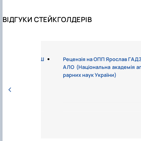
ВІДГУКИ СТЕЙКГОЛДЕРІВ
 ОПП Олег КРИВОШ
Рецензія на ОПП Ярослав ГАД
світ ТД»)
АЛО (Національна академія а
рарних наук України)