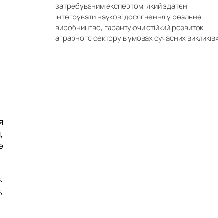
о
затребуваним експертом, який здатен
о
,
інтегрувати наукові досягнення у реальне
х
о
виробництво, гарантуючи стійкий розвиток
я
,
аграрного сектору в умовах сучасних викликів»
а
,
р
х
:
у
у
й
ї
я
,
,
,
е
)
й
,
,