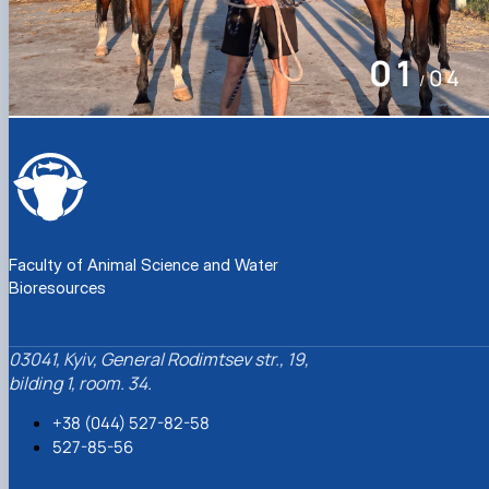
02
04
/
Faculty of Animal Science and Water
Bioresources
03041, Kyiv, General Rodimtsev str., 19,
bilding 1, room. 34.
+38 (044) 527-82-58
527-85-56
Animal_science_dean@nubip.edu.ua